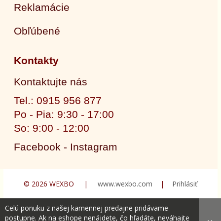
Reklamácie
Obľúbené
Kontakty
Kontaktujte nás
Tel.: 0915 956 877
Po - Pia: 9:30 - 17:00
So: 9:00 - 12:00
Facebook - Instagram
© 2026 WEXBO |
www.wexbo.com
|
Prihlásiť
Celú ponuku z našej kamennej predajne pridávame
postupne. Ak na eshope nenájdete, čo hľadáte, neváhajte