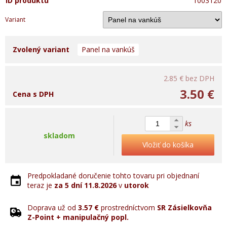
ID produktu
1003120
Variant
Zvolený variant
Panel na vankúš
2.85 €
bez DPH
3.50 €
Cena s DPH
ks
skladom
Vložiť do košíka
Predpokladané doručenie tohto tovaru pri objednaní
teraz je
za 5 dní
11.8.2026
v
utorok
Doprava už od
3.57 €
prostredníctvom
SR Zásielkovňa
Z-Point + manipulačný popl.