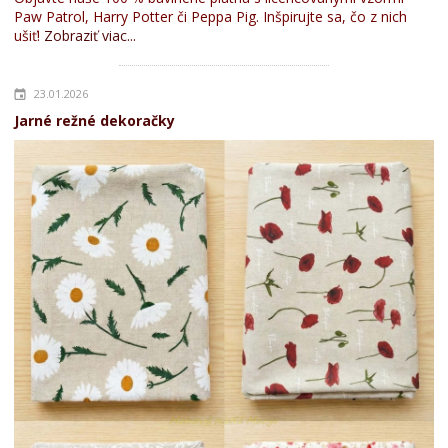
Paw Patrol, Harry Potter či Peppa Pig. Inšpirujte sa, čo z nich
ušiť!
Zobraziť viac...
23.01.2026
Jarné režné dekoračky