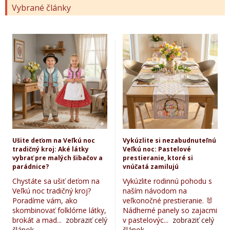
Vybrané články
Ušite deťom na Veľkú noc
Vykúzlite si nezabudnuteľnú
tradičný kroj: Aké látky
Veľkú noc: Pastelové
vybrať pre malých šibačov a
prestieranie, ktoré si
parádnice?
vnúčatá zamilujú
Chystáte sa ušiť deťom na
Vykúzlite rodinnú pohodu s
Veľkú noc tradičný kroj?
naším návodom na
Poradíme vám, ako
veľkonočné prestieranie. 🐰
skombinovať folklórne látky,
Nádherné panely so zajacmi
brokát a mad...
zobraziť celý
v pastelovýc...
zobraziť celý
článok...
článok...