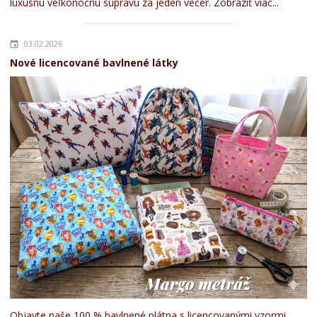
luxusnú veľkonočnú súpravu za jeden večer.
Zobraziť viac...
03.02.2026
Nové licencované bavlnené látky
Objavte naše 100 % bavlnené plátna s licencovanými vzormi