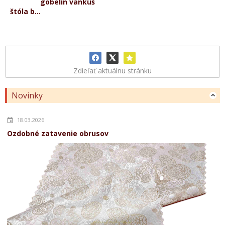
gobelín vankúš
štóla b...
Zdieľať aktuálnu stránku
Novinky
18.03.2026
Ozdobné zatavenie obrusov