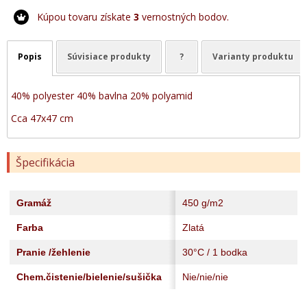
Kúpou tovaru získate
3
vernostných bodov.
Popis
Súvisiace produkty
?
Varianty produktu
40% polyester 40% bavlna 20% polyamid
Cca 47x47 cm
Špecifikácia
Gramáž
450 g/m2
Farba
Zlatá
Pranie /žehlenie
30°C / 1 bodka
Chem.čistenie/bielenie/sušička
Nie/nie/nie