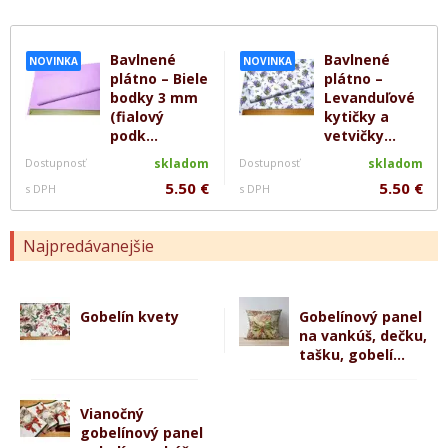
Bavlnené
Bavlnené
NOVINKA
NOVINKA
plátno – Biele
plátno –
bodky 3 mm
Levanduľové
(fialový
kytičky a
podk...
vetvičky...
Dostupnosť
skladom
Dostupnosť
skladom
5.50 €
5.50 €
s DPH
s DPH
Najpredávanejšie
Gobelín kvety
Gobelínový panel
na vankúš, dečku,
tašku, gobelí...
Vianočný
gobelínový panel