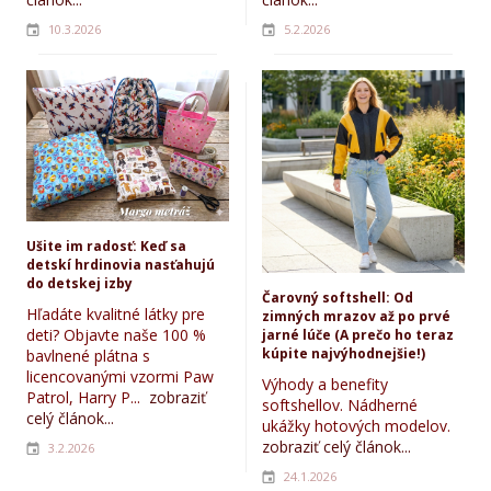
10.3.2026
5.2.2026
Ušite im radosť: Keď sa
detskí hrdinovia nasťahujú
do detskej izby
Čarovný softshell: Od
Hľadáte kvalitné látky pre
zimných mrazov až po prvé
deti? Objavte naše 100 %
jarné lúče (A prečo ho teraz
kúpite najvýhodnejšie!)
bavlnené plátna s
licencovanými vzormi Paw
Výhody a benefity
Patrol, Harry P...
zobraziť
softshellov. Nádherné
celý článok...
ukážky hotových modelov.
zobraziť celý článok...
3.2.2026
24.1.2026