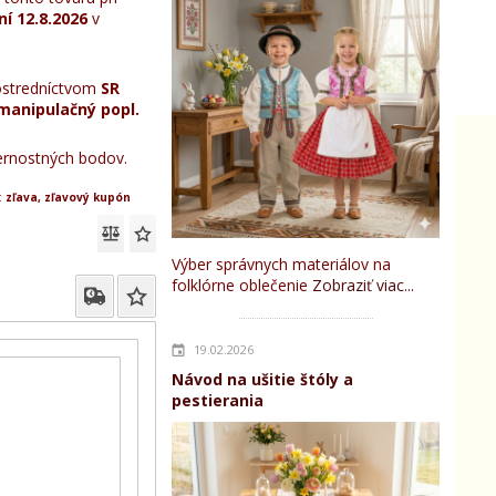
ní
12.8.2026
v
stredníctvom
SR
manipulačný popl.
rnostných bodov.
:
zľava, zľavový kupón
Výber správnych materiálov na
folklórne oblečenie
Zobraziť viac...
19.02.2026
Návod na ušitie štóly a
pestierania