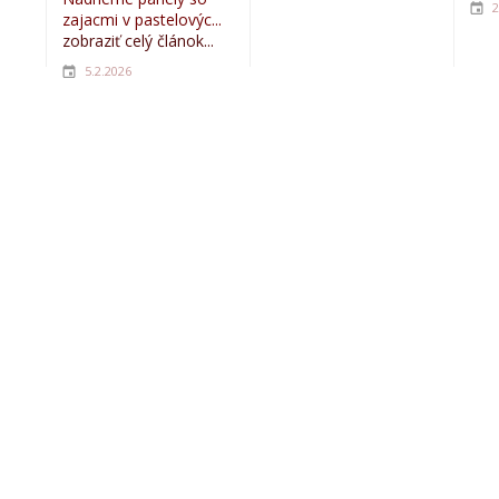
2
zajacmi v pastelovýc...
zobraziť celý článok...
5.2.2026