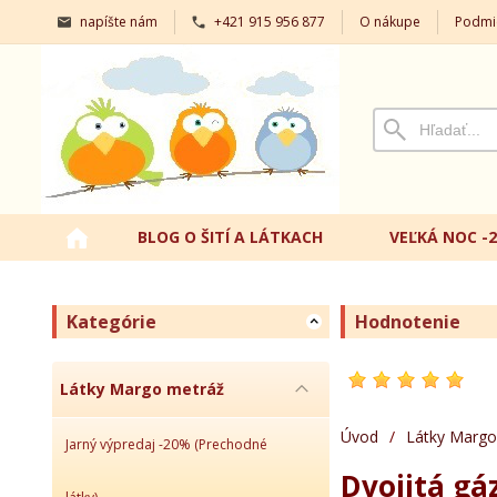
napíšte nám
+421 915 956 877
O nákupe
Podmi
BLOG O ŠITÍ A LÁTKACH
VEĽKÁ NOC -
Kategórie
Hodnotenie
Látky Margo metráž
Úvod
/
Látky Margo
Jarný výpredaj -20% (Prechodné
Dvojitá gá