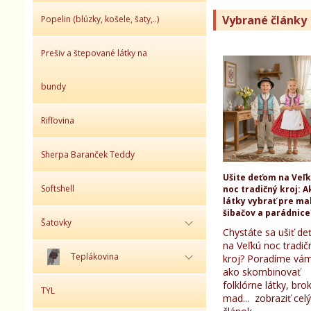
Vybrané články
Popelin (blúzky, košele, šaty,..)
Prešiv a štepované látky na
bundy
Rifľovina
Sherpa Baranček Teddy
Ušite deťom na Veľ
Softshell
noc tradičný kroj: A
látky vybrať pre ma
šibačov a parádnice
Šatovky
Chystáte sa ušiť d
na Veľkú noc tradič
Teplákovina
kroj? Poradíme vám
ako skombinovať
folklórne látky, bro
TYL
mad...
zobraziť celý