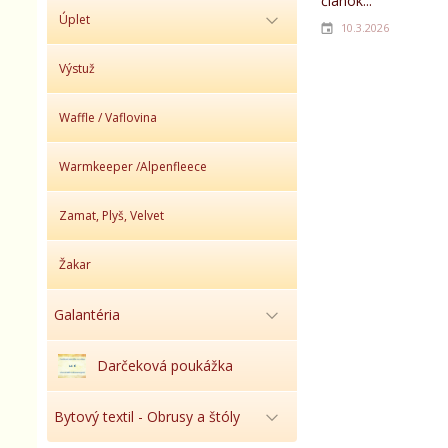
článok...
Úplet
10.3.2026
Výstuž
Waffle / Vaflovina
Warmkeeper /Alpenfleece
Zamat, Plyš, Velvet
Žakar
Galantéria
Darčeková poukážka
Bytový textil - Obrusy a štóly