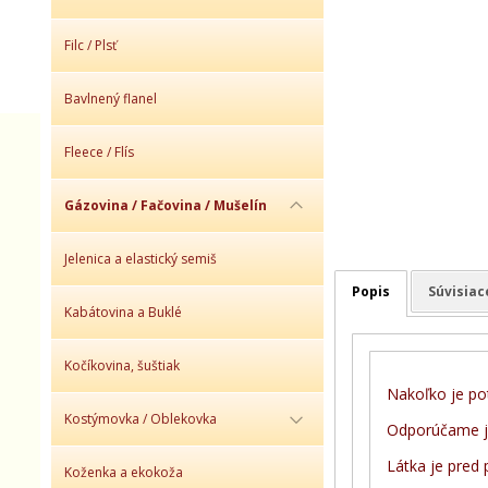
Filc / Plsť
Bavlnený flanel
Fleece / Flís
Gázovina / Fačovina / Mušelín
Jelenica a elastický semiš
Popis
Súvisiac
Kabátovina a Buklé
Kočíkovina, šuštiak
Nakoľko je pot
Kostýmovka / Oblekovka
Odporúčame j
Látka je pred 
Koženka a ekokoža