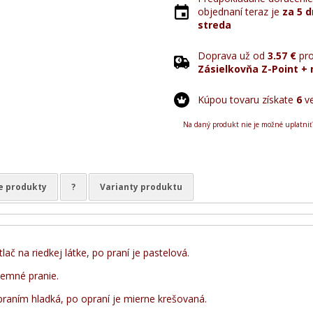
objednaní teraz je
za 5 d
streda
Doprava už od
3.57 €
pro
Zásielkovňa Z-Point + 
Kúpou tovaru získate
6
ve
Na daný produkt nie je možné uplatniť
e produkty
?
Varianty produktu
lač na riedkej látke, po praní je pastelová.
emné pranie.
praním hladká, po opraní je mierne krešovaná.