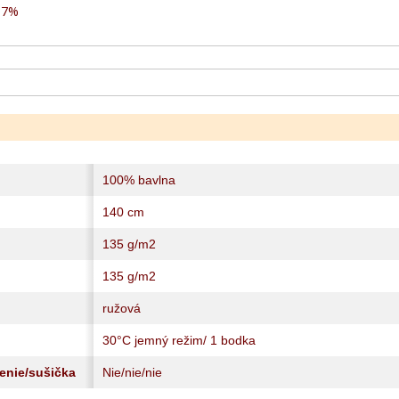
5-7%
100% bavlna
140 cm
135 g/m2
135 g/m2
ružová
30°C jemný režim/ 1 bodka
lenie/sušička
Nie/nie/nie