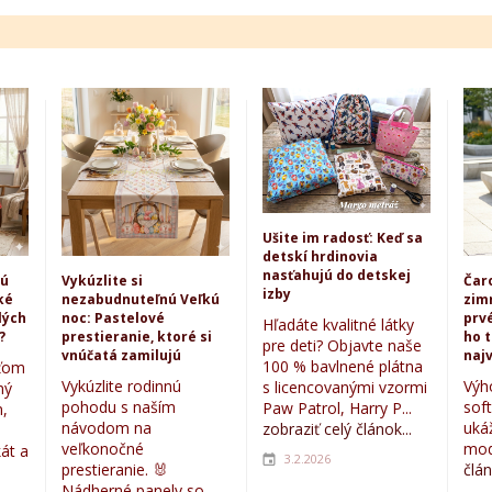
Ušite im radosť: Keď sa
detskí hrdinovia
nasťahujú do detskej
kú
Vykúzlite si
Čar
izby
ké
nezabudnuteľnú Veľkú
zim
lých
noc: Pastelové
prvé
Hľadáte kvalitné látky
?
prestieranie, ktoré si
ho 
pre deti? Objavte naše
vnúčatá zamilujú
najv
100 % bavlnené plátna
eťom
Vykúzlite rodinnú
Výh
s licencovanými vzormi
ný
pohodu s naším
sof
Paw Patrol, Harry P...
,
návodom na
uká
zobraziť celý článok...
veľkonočné
mod
kát a
3.2.2026
prestieranie. 🐰
člán
Nádherné panely so