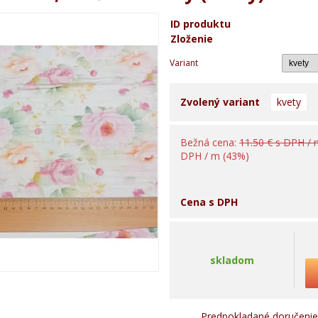
ID produktu
Zloženie
Variant
Zvolený variant
kvety
Bežná cena:
11.50 € s DPH /
DPH / m (43%)
Cena s DPH
skladom
Predpokladané doručenie 