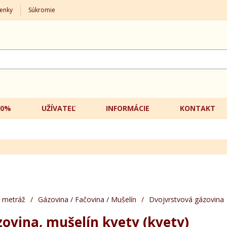
enky
Súkromie
20%
UŽÍVATEĽ
INFORMÁCIE
KONTAKT
 metráž
/
Gázovina / Fačovina / Mušelín
/
Dvojvrstvová gázovina
zovina, mušelín kvety (kvety)