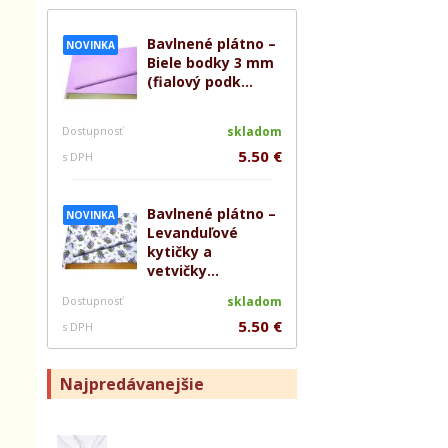
Bavlnené plátno –
NOVINKA
Biele bodky 3 mm
(fialový podk...
Dostupnosť
skladom
5.50 €
s DPH
Bavlnené plátno –
NOVINKA
Levanduľové
kytičky a
vetvičky...
Dostupnosť
skladom
5.50 €
s DPH
Najpredávanejšie