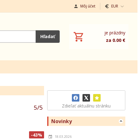
Môj účet
EUR
je prázdny
Hľadať
za 0.00 €
Zdieľať aktuálnu stránku
5
/
5
Novinky
-43%
18.03.2026