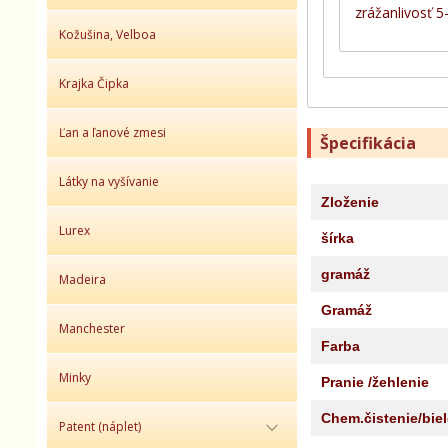
zrážanlivosť 
Kožušina, Velboa
Krajka Čipka
Ľan a ľanové zmesi
Špecifikácia
Látky na vyšívanie
Zloženie
Lurex
šírka
gramáž
Madeira
Gramáž
Manchester
Farba
Minky
Pranie /žehlenie
Chem.čistenie/bie
Patent (náplet)