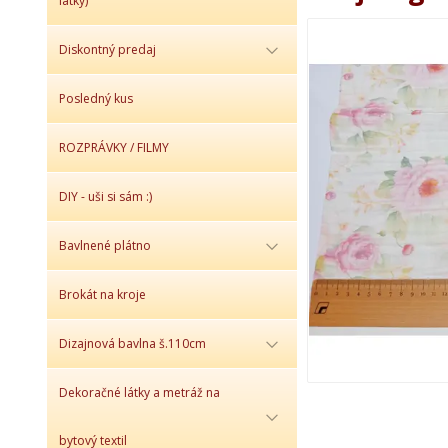
látky)
Diskontný predaj
Posledný kus
ROZPRÁVKY / FILMY
DIY - uši si sám :)
Bavlnené plátno
Brokát na kroje
Dizajnová bavlna š.110cm
Dekoračné látky a metráž na
bytový textil