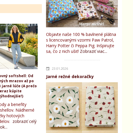
Objavte naše 100 % bavlnené plátna
s licencovanými vzormi Paw Patrol,
Harry Potter či Peppa Pig. Inšpirujte
sa, čo z nich ušiť!
Zobraziť viac...
23.01.2026
ovný softshell: Od
Jarné režné dekoračky
ných mrazov až po
 jarné lúče (A prečo
teraz kúpite
ýhodnejšie!)
ody a benefity
tshellov. Nádherné
žky hotových
elov.
zobraziť celý
ok...