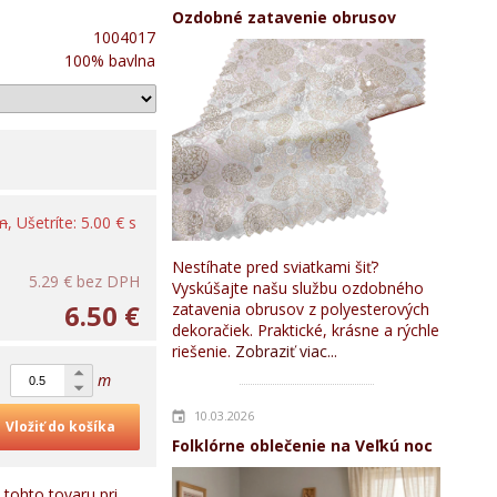
Ozdobné zatavenie obrusov
1004017
100% bavlna
 m
, Ušetríte: 5.00 € s
Nestíhate pred sviatkami šiť?
5.29 €
bez DPH
Vyskúšajte našu službu ozdobného
6.50 €
zatavenia obrusov z polyesterových
dekoračiek. Praktické, krásne a rýchle
riešenie.
Zobraziť viac...
m
10.03.2026
Vložiť do košíka
Folklórne oblečenie na Veľkú noc
tohto tovaru pri