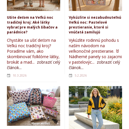
Ušite deťom na Veľkú noc
Vykúzlite si nezabudnuteľnú
tradičný kroj: Aké látky
Veľkú noc: Pastelové
vybrať pre malých šibačov a
prestieranie, ktoré si
parádnice?
vnúčatá zamilujú
Chystáte sa ušiť deťom na
Vykúzlite rodinnú pohodu s
Veľkú noc tradičný kroj?
naším návodom na
Poradíme vám, ako
veľkonočné prestieranie. 🐰
skombinovať folklórne látky,
Nádherné panely so zajacmi
brokát a mad...
zobraziť celý
v pastelovýc...
zobraziť celý
článok...
článok...
10.3.2026
5.2.2026