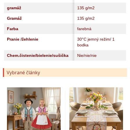
gramáž
135 g/m2
Gramáž
135 g/m2
Farba
farebná
Pranie /žehlenie
30°C jemný režim/ 1
bodka
Chem.čistenie/bielenie/sušička
Nie/nie/nie
Vybrané články