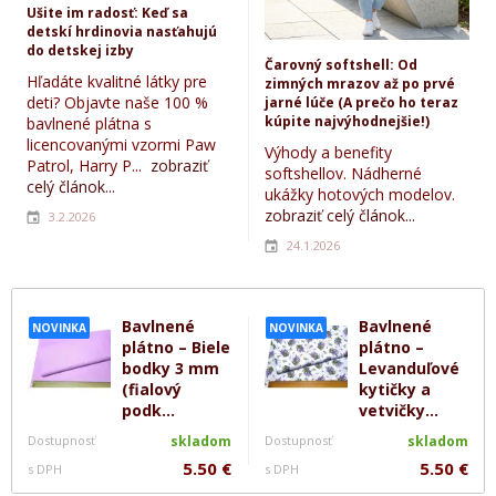
Ušite im radosť: Keď sa
detskí hrdinovia nasťahujú
do detskej izby
Čarovný softshell: Od
Hľadáte kvalitné látky pre
zimných mrazov až po prvé
deti? Objavte naše 100 %
jarné lúče (A prečo ho teraz
kúpite najvýhodnejšie!)
bavlnené plátna s
licencovanými vzormi Paw
Výhody a benefity
Patrol, Harry P...
zobraziť
softshellov. Nádherné
celý článok...
ukážky hotových modelov.
zobraziť celý článok...
3.2.2026
24.1.2026
Bavlnené
Bavlnené
NOVINKA
NOVINKA
plátno – Biele
plátno –
bodky 3 mm
Levanduľové
(fialový
kytičky a
podk...
vetvičky...
Dostupnosť
skladom
Dostupnosť
skladom
5.50 €
5.50 €
s DPH
s DPH