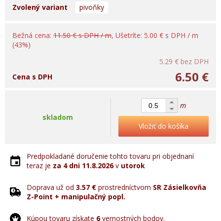
Zvolený variant
pivoňky
Bežná cena:
11.50 € s DPH / m
, Ušetríte: 5.00 € s DPH / m
(43%)
5.29 €
bez DPH
6.50 €
Cena s DPH
m
skladom
Vložiť do košíka
Predpokladané doručenie tohto tovaru pri objednaní
teraz je
za 4 dni
11.8.2026
v
utorok
Doprava už od
3.57 €
prostredníctvom
SR Zásielkovňa
Z-Point + manipulačný popl.
Kúpou tovaru získate
6
vernostných bodov.