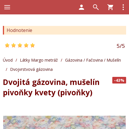
Hodnotenie
5
/
5
Úvod
/
Látky Margo metráž
/
Gázovina / Fačovina / Mušelín
/
Dvojvrstvová gázovina
Dvojitá gázovina, mušelín
-43%
pivoňky kvety (pivoňky)