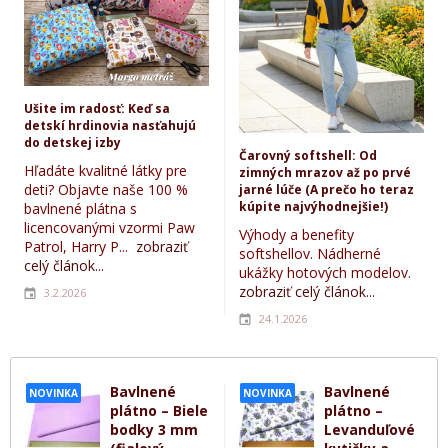
Ušite im radosť: Keď sa
detskí hrdinovia nasťahujú
do detskej izby
Čarovný softshell: Od
Hľadáte kvalitné látky pre
zimných mrazov až po prvé
deti? Objavte naše 100 %
jarné lúče (A prečo ho teraz
kúpite najvýhodnejšie!)
bavlnené plátna s
licencovanými vzormi Paw
Výhody a benefity
Patrol, Harry P...
zobraziť
softshellov. Nádherné
celý článok...
ukážky hotových modelov.
zobraziť celý článok...
3.2.2026
24.1.2026
Bavlnené
Bavlnené
NOVINKA
NOVINKA
plátno – Biele
plátno –
bodky 3 mm
Levanduľové