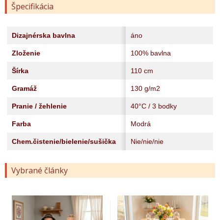
Špecifikácia
Dizajnérska bavlna
áno
Zloženie
100% bavlna
Šírka
110 cm
Gramáž
130 g/m2
Pranie / žehlenie
40°C / 3 bodky
Farba
Modrá
Chem.čistenie/bielenie/sušička
Nie/nie/nie
Vybrané články