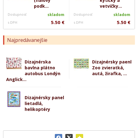
(fialový
kytičky a
podk...
vetvičky...
Dostupnosť
skladom
Dostupnosť
skladom
5.50 €
5.50 €
s DPH
s DPH
Najpredávanejšie
Dizajnérska
Dizajnérsky paenl
bavlna plátno
Zoo zvieratká,
autobus Londýn
autá, žirafka, ...
Anglick...
Dizajnérsky panel
lietadlá,
helikoptéry