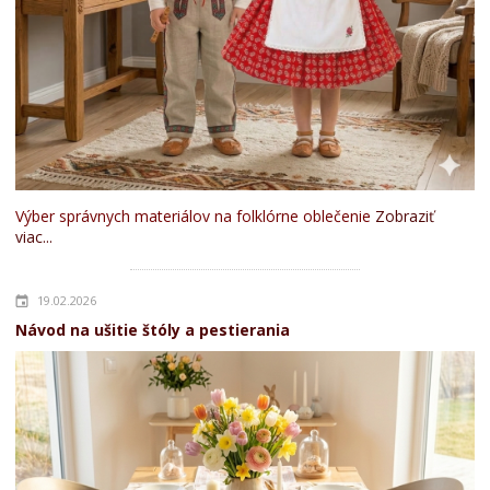
Výber správnych materiálov na folklórne oblečenie
Zobraziť
viac...
19.02.2026
Návod na ušitie štóly a pestierania