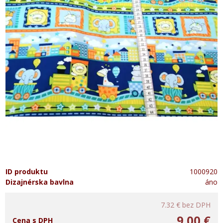
ID produktu
1000920
Dizajnérska bavlna
áno
7.32 €
bez DPH
9.00 €
Cena s DPH