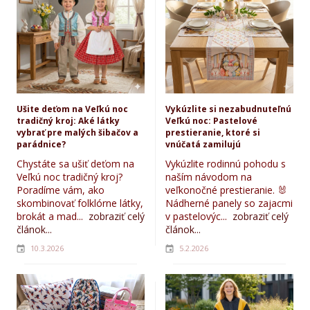
Ušite deťom na Veľkú noc
Vykúzlite si nezabudnuteľnú
tradičný kroj: Aké látky
Veľkú noc: Pastelové
vybrať pre malých šibačov a
prestieranie, ktoré si
parádnice?
vnúčatá zamilujú
Chystáte sa ušiť deťom na
Vykúzlite rodinnú pohodu s
Veľkú noc tradičný kroj?
naším návodom na
Poradíme vám, ako
veľkonočné prestieranie. 🐰
skombinovať folklórne látky,
Nádherné panely so zajacmi
brokát a mad...
zobraziť celý
v pastelovýc...
zobraziť celý
článok...
článok...
10.3.2026
5.2.2026