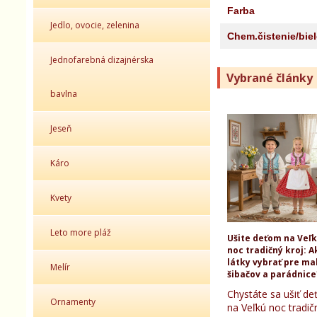
Farba
Jedlo, ovocie, zelenina
Chem.čistenie/bie
Jednofarebná dizajnérska
Vybrané články
bavlna
Jeseň
Káro
Kvety
Leto more pláž
Ušite deťom na Veľ
noc tradičný kroj: A
látky vybrať pre ma
Melír
šibačov a parádnice
Chystáte sa ušiť d
Ornamenty
na Veľkú noc tradič