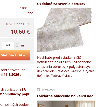
Ozdobné zatavenie obrusov
1001630
áno
8.62 €
bez DPH
10.60 €
m
Vložiť do košíka
Nestíhate pred sviatkami šiť?
Vyskúšajte našu službu ozdobného
zatavenia obrusov z polyesterových
tohto tovaru pri
dekoračiek. Praktické, krásne a rýchle
ní
11.8.2026
v
riešenie.
Zobraziť viac...
stredníctvom
SR
10.03.2026
manipulačný popl.
Folklórne oblečenie na Veľkú noc
ernostných bodov.