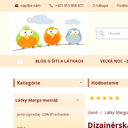
napíšte nám
+421 915 956 877
O nákupe
Podmi
BLOG O ŠITÍ A LÁTKACH
VEĽKÁ NOC -
Kategórie
Hodnotenie
Látky Margo metráž
Úvod
/
Látky Margo
Jarný výpredaj -20% (Prechodné
Dizajnérsk