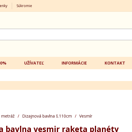
enky
Súkromie
20%
UŽÍVATEĽ
INFORMÁCIE
KONTAKT
 metráž
/
Dizajnová bavlna š.110cm
/
Vesmír
a bavlna vesmir raketa planéty