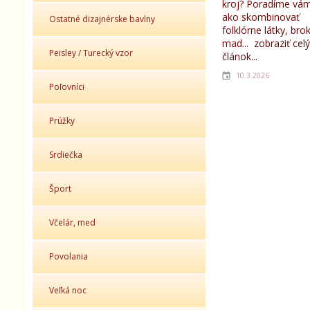
kroj? Poradíme vám
ako skombinovať
Ostatné dizajnérske bavlny
folklórne látky, bro
mad...
zobraziť celý
Peisley / Turecký vzor
článok...
10.3.2026
Poľovníci
Prúžky
Srdiečka
Šport
Včelár, med
Povolania
Veľká noc