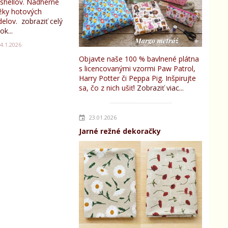
tshellov. Nádherné
žky hotových
elov.
zobraziť celý
ok...
4.1.2026
Objavte naše 100 % bavlnené plátna
s licencovanými vzormi Paw Patrol,
Harry Potter či Peppa Pig. Inšpirujte
sa, čo z nich ušiť!
Zobraziť viac...
23.01.2026
Jarné režné dekoračky