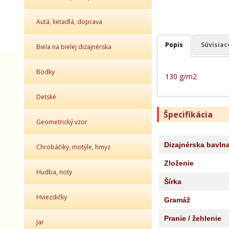
Autá, lietadlá, doprava
Popis
Súvisiac
Biela na bielej dizajnérska
Bodky
130 g/m2
Detské
Špecifikácia
Geometrický vzor
Dizajnérska bavln
Chrobáčiky, motýle, hmyz
Zloženie
Hudba, noty
Šírka
Hviezdičky
Gramáž
Pranie / žehlenie
Jar