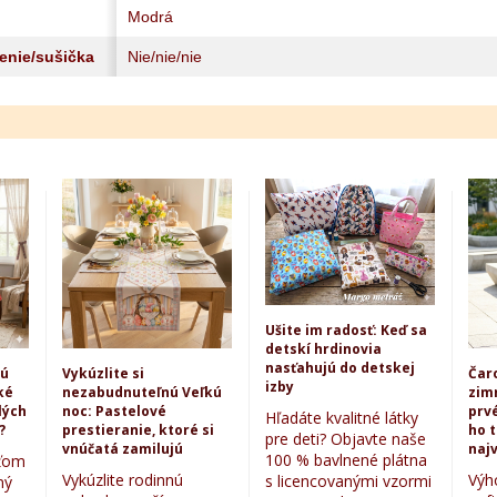
Modrá
lenie/sušička
Nie/nie/nie
Ušite im radosť: Keď sa
detskí hrdinovia
nasťahujú do detskej
kú
Vykúzlite si
Čar
izby
ké
nezabudnuteľnú Veľkú
zim
lých
noc: Pastelové
prvé
Hľadáte kvalitné látky
?
prestieranie, ktoré si
ho 
pre deti? Objavte naše
vnúčatá zamilujú
najv
100 % bavlnené plátna
eťom
Vykúzlite rodinnú
Výh
s licencovanými vzormi
ný