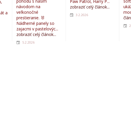
pohodu s naším
sof
Paw Patrol, Harry P...
,
návodom na
uká
zobraziť celý článok...
veľkonočné
mod
kát a
3.2.2026
prestieranie. 🐰
člán
Nádherné panely so
2
zajacmi v pastelovýc...
zobraziť celý článok...
5.2.2026