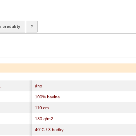
e produkty
?
a
áno
100% bavlna
110 cm
130 g/m2
40°C / 3 bodky