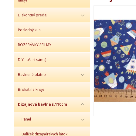
látky)
Diskontný predaj
Posledný kus
ROZPRÁVKY / FILMY
DIY - uši si sám :)
Bavlnené plátno
Brokát na kroje
Dizajnová bavlna š.110cm
Panel
Balíček dizajnérskych látok