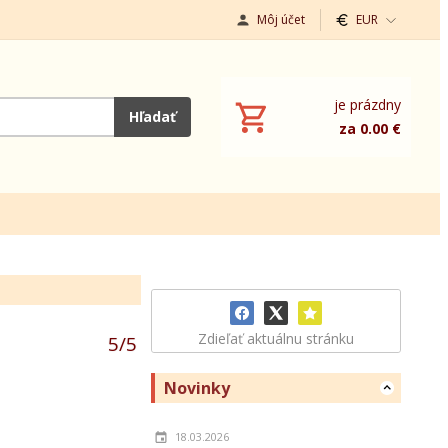
Môj účet
EUR
je prázdny
Hľadať
za 0.00 €
Zdieľať aktuálnu stránku
5
/
5
Novinky
18.03.2026