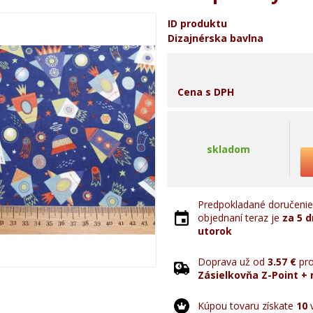
ID produktu
Dizajnérska bavlna
Cena s DPH
skladom
Predpokladané doručenie 
objednaní teraz je
za 5 d
utorok
Doprava už od
3.57 €
pro
Zásielkovňa Z-Point + 
Kúpou tovaru získate
10
v