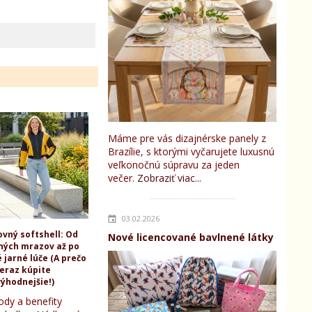
Máme pre vás dizajnérske panely z
Brazílie, s ktorými vyčarujete luxusnú
veľkonočnú súpravu za jeden
večer.
Zobraziť viac...
03.02.2026
ovný softshell: Od
Nové licencované bavlnené látky
ných mrazov až po
 jarné lúče (A prečo
teraz kúpite
ýhodnejšie!)
ody a benefity