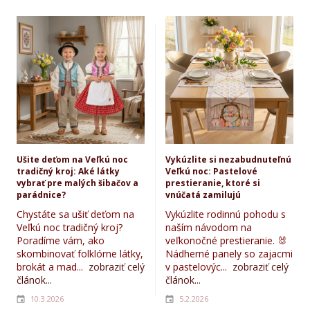
Ušite deťom na Veľkú noc
Vykúzlite si nezabudnuteľnú
tradičný kroj: Aké látky
Veľkú noc: Pastelové
vybrať pre malých šibačov a
prestieranie, ktoré si
parádnice?
vnúčatá zamilujú
Chystáte sa ušiť deťom na
Vykúzlite rodinnú pohodu s
Veľkú noc tradičný kroj?
naším návodom na
Poradíme vám, ako
veľkonočné prestieranie. 🐰
skombinovať folklórne látky,
Nádherné panely so zajacmi
brokát a mad...
zobraziť celý
v pastelovýc...
zobraziť celý
článok...
článok...
10.3.2026
5.2.2026