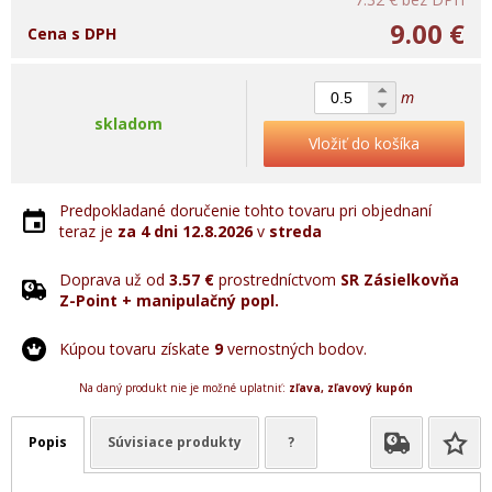
9.00 €
Cena s DPH
m
skladom
Vložiť do košíka
Predpokladané doručenie tohto tovaru pri objednaní
teraz je
za 4 dni
12.8.2026
v
streda
Doprava už od
3.57 €
prostredníctvom
SR Zásielkovňa
Z-Point + manipulačný popl.
Kúpou tovaru získate
9
vernostných bodov.
Na daný produkt nie je možné uplatniť:
zľava, zľavový kupón
Popis
Súvisiace produkty
?