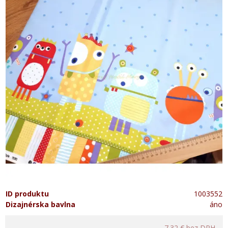
ID produktu
1003552
Dizajnérska bavlna
áno
7.32 €
bez DPH