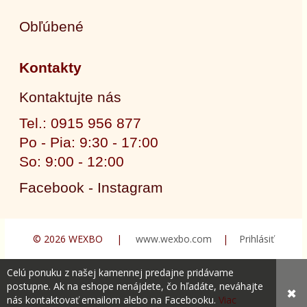
Obľúbené
Kontakty
Kontaktujte nás
Tel.: 0915 956 877
Po - Pia: 9:30 - 17:00
So: 9:00 - 12:00
Facebook - Instagram
© 2026 WEXBO |
www.wexbo.com
|
Prihlásiť
Celú ponuku z našej kamennej predajne pridávame
postupne. Ak na eshope nenájdete, čo hľadáte, neváhajte
✖
nás kontaktovať emailom alebo na Facebooku.
Viac