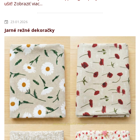
ušiť!
Zobraziť viac...
23.01.2026
Jarné režné dekoračky