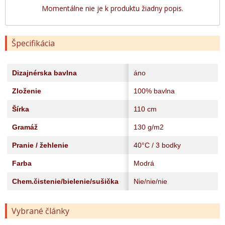
Momentálne nie je k produktu žiadny popis.
Špecifikácia
Dizajnérska bavlna
áno
Zloženie
100% bavlna
Šírka
110 cm
Gramáž
130 g/m2
Pranie / žehlenie
40°C / 3 bodky
Farba
Modrá
Chem.čistenie/bielenie/sušička
Nie/nie/nie
Vybrané články