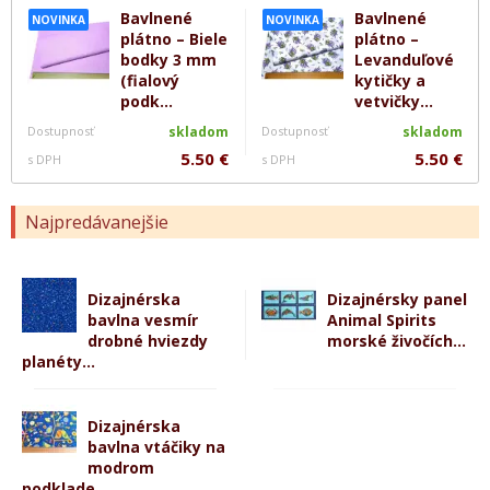
Bavlnené
Bavlnené
NOVINKA
NOVINKA
plátno – Biele
plátno –
bodky 3 mm
Levanduľové
(fialový
kytičky a
podk...
vetvičky...
Dostupnosť
skladom
Dostupnosť
skladom
5.50 €
5.50 €
s DPH
s DPH
Najpredávanejšie
Dizajnérska
Dizajnérsky panel
bavlna vesmír
Animal Spirits
drobné hviezdy
morské živočích...
planéty...
Dizajnérska
bavlna vtáčiky na
modrom
podklade