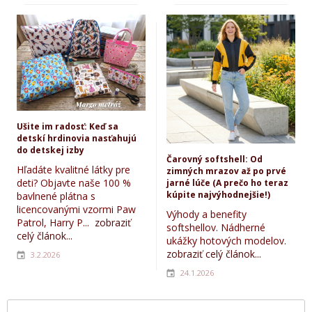
Ušite im radosť: Keď sa
detskí hrdinovia nasťahujú
do detskej izby
Čarovný softshell: Od
Hľadáte kvalitné látky pre
zimných mrazov až po prvé
deti? Objavte naše 100 %
jarné lúče (A prečo ho teraz
kúpite najvýhodnejšie!)
bavlnené plátna s
licencovanými vzormi Paw
Výhody a benefity
Patrol, Harry P...
zobraziť
softshellov. Nádherné
celý článok...
ukážky hotových modelov.
zobraziť celý článok...
3.2.2026
24.1.2026