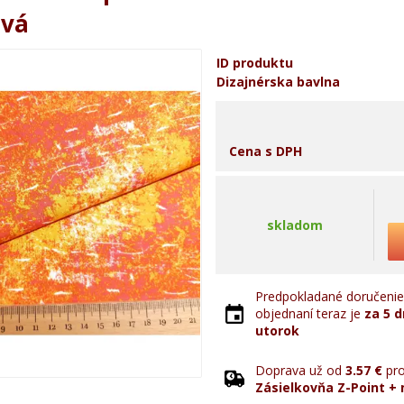
ová
ID produktu
Dizajnérska bavlna
Cena s DPH
skladom
Predpokladané doručenie 
objednaní teraz je
za 5 d
utorok
Doprava už od
3.57 €
pro
Zásielkovňa Z-Point + 