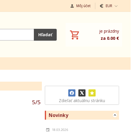
Môj účet
EUR
je prázdny
Hľadať
za 0.00 €
Zdieľať aktuálnu stránku
5
/
5
Novinky
18.03.2026