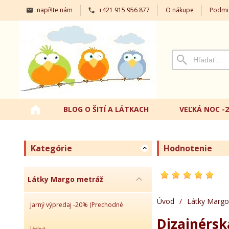
napíšte nám
+421 915 956 877
O nákupe
Podmi
BLOG O ŠITÍ A LÁTKACH
VEĽKÁ NOC -
Kategórie
Hodnotenie
Látky Margo metráž
Úvod
/
Látky Margo
Jarný výpredaj -20% (Prechodné
Dizajnérs