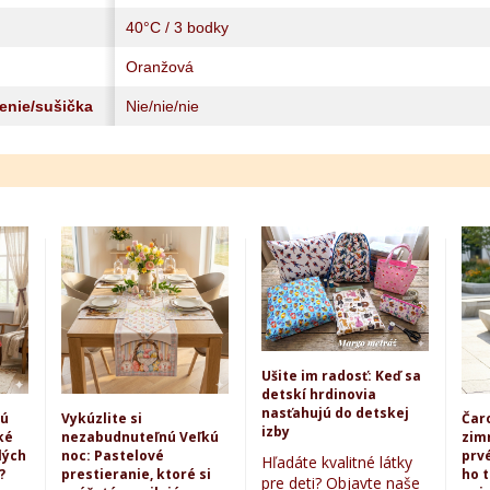
40°C / 3 bodky
Oranžová
lenie/sušička
Nie/nie/nie
Ušite im radosť: Keď sa
detskí hrdinovia
nasťahujú do detskej
kú
Vykúzlite si
Čar
izby
ké
nezabudnuteľnú Veľkú
zim
lých
noc: Pastelové
prvé
Hľadáte kvalitné látky
?
prestieranie, ktoré si
ho 
pre deti? Objavte naše