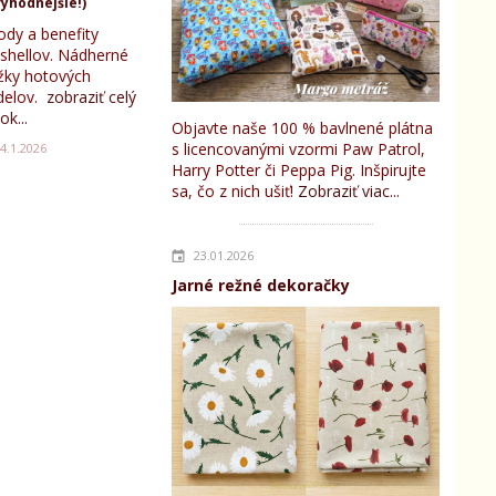
ýhodnejšie!)
ody a benefity
tshellov. Nádherné
žky hotových
elov.
zobraziť celý
ok...
Objavte naše 100 % bavlnené plátna
s licencovanými vzormi Paw Patrol,
4.1.2026
Harry Potter či Peppa Pig. Inšpirujte
sa, čo z nich ušiť!
Zobraziť viac...
23.01.2026
Jarné režné dekoračky