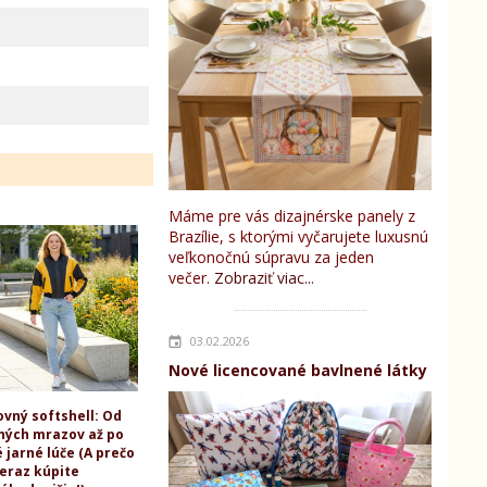
Máme pre vás dizajnérske panely z
Brazílie, s ktorými vyčarujete luxusnú
veľkonočnú súpravu za jeden
večer.
Zobraziť viac...
03.02.2026
Nové licencované bavlnené látky
ovný softshell: Od
ných mrazov až po
 jarné lúče (A prečo
teraz kúpite