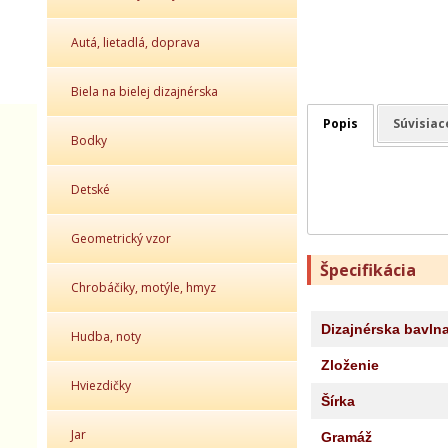
Autá, lietadlá, doprava
Biela na bielej dizajnérska
Popis
Súvisiac
Bodky
Detské
Geometrický vzor
Špecifikácia
Chrobáčiky, motýle, hmyz
Dizajnérska bavln
Hudba, noty
Zloženie
Hviezdičky
Šírka
Jar
Gramáž