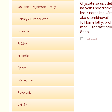
Chystáte sa ušiť d
Ostatné dizajnérske bavlny
na Veľkú noc tradič
kroj? Poradíme vám
ako skombinovať
Peisley / Turecký vzor
folklórne látky, bro
mad...
zobraziť celý
Poľovníci
článok...
10.3.2026
Prúžky
Srdiečka
Šport
Včelár, med
Povolania
Veľká noc