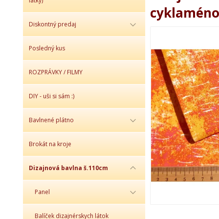
látky)
cyklamén
Diskontný predaj
Posledný kus
ROZPRÁVKY / FILMY
DIY - uši si sám :)
Bavlnené plátno
Brokát na kroje
Dizajnová bavlna š.110cm
Panel
Balíček dizajnérskych látok