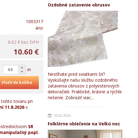
Ozdobné zatavenie obrusov
1003317
áno
8.62 €
bez DPH
10.60 €
m
Nestíhate pred sviatkami šiť?
Vyskúšajte našu službu ozdobného
Vložiť do košíka
zatavenia obrusov z polyesterových
dekoračiek. Praktické, krásne a rýchle
riešenie.
Zobraziť viac...
tohto tovaru pri
ní
11.8.2026
v
10.03.2026
Folklórne oblečenie na Veľkú noc
stredníctvom
SR
manipulačný popl.