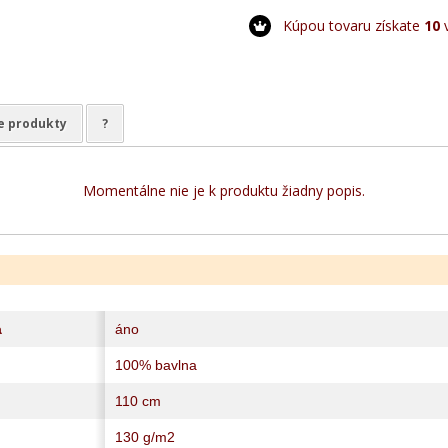
Kúpou tovaru získate
10
v
e produkty
?
Momentálne nie je k produktu žiadny popis.
a
áno
100% bavlna
110 cm
130 g/m2