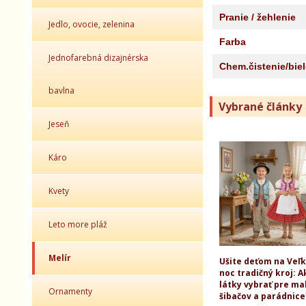
Pranie / žehlenie
Jedlo, ovocie, zelenina
Farba
Jednofarebná dizajnérska
Chem.čistenie/bie
bavlna
Vybrané články
Jeseň
Káro
Kvety
Leto more pláž
Melír
Ušite deťom na Veľ
noc tradičný kroj: A
látky vybrať pre ma
Ornamenty
šibačov a parádnice