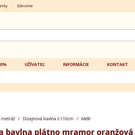
enky
Súkromie
20%
UŽÍVATEĽ
INFORMÁCIE
KONTAKT
 metráž
/
Dizajnová bavlna š.110cm
/
Melír
ka bavlna plátno mramor oranžová