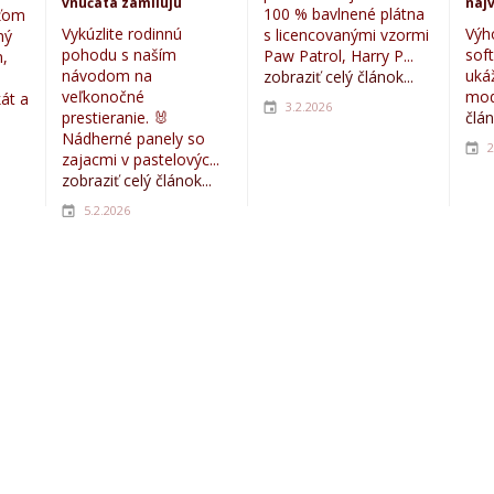
vnúčatá zamilujú
najv
100 % bavlnené plátna
eťom
Vykúzlite rodinnú
Výh
s licencovanými vzormi
ný
pohodu s naším
sof
Paw Patrol, Harry P...
,
návodom na
uká
zobraziť celý článok...
veľkonočné
mod
kát a
3.2.2026
prestieranie. 🐰
člán
Nádherné panely so
2
zajacmi v pastelovýc...
zobraziť celý článok...
5.2.2026