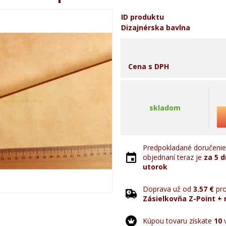
ID produktu
Dizajnérska bavlna
Cena s DPH
skladom
Predpokladané doručenie 
objednaní teraz je
za 5 d
utorok
Doprava už od
3.57 €
pro
Zásielkovňa Z-Point + 
Kúpou tovaru získate
10
v