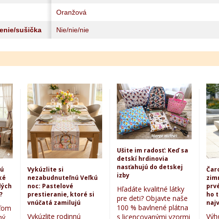
Oranžová
lenie/sušička
Nie/nie/nie
Ušite im radosť: Keď sa
detskí hrdinovia
nasťahujú do detskej
kú
Vykúzlite si
Čar
izby
ké
nezabudnuteľnú Veľkú
zim
lých
noc: Pastelové
prvé
Hľadáte kvalitné látky
?
prestieranie, ktoré si
ho 
pre deti? Objavte naše
vnúčatá zamilujú
najv
100 % bavlnené plátna
eťom
Vykúzlite rodinnú
Výh
s licencovanými vzormi
ný