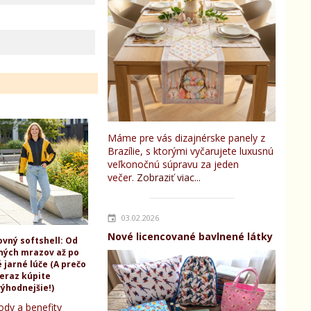
Máme pre vás dizajnérske panely z
Brazílie, s ktorými vyčarujete luxusnú
veľkonočnú súpravu za jeden
večer.
Zobraziť viac...
03.02.2026
Nové licencované bavlnené látky
ovný softshell: Od
ných mrazov až po
 jarné lúče (A prečo
teraz kúpite
ýhodnejšie!)
ody a benefity