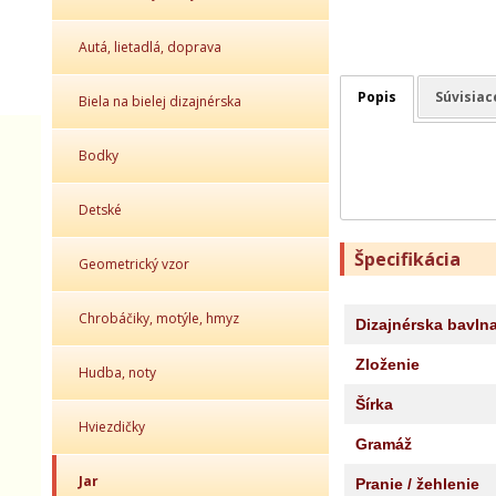
Autá, lietadlá, doprava
Popis
Súvisiac
Biela na bielej dizajnérska
Bodky
Detské
Špecifikácia
Geometrický vzor
Chrobáčiky, motýle, hmyz
Dizajnérska bavln
Zloženie
Hudba, noty
Šírka
Hviezdičky
Gramáž
Jar
Pranie / žehlenie