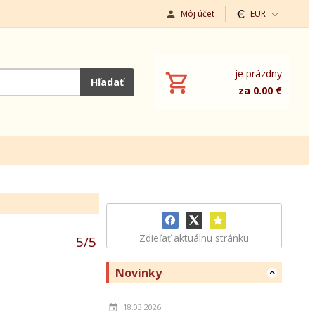
Môj účet
EUR
je prázdny
Hľadať
za 0.00 €
Zdieľať aktuálnu stránku
5
/
5
Novinky
18.03.2026