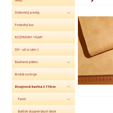
látky)
Diskontný predaj
Posledný kus
ROZPRÁVKY / FILMY
DIY - uši si sám :)
Bavlnené plátno
Brokát na kroje
Dizajnová bavlna š.110cm
Panel
Balíček dizajnérskych látok