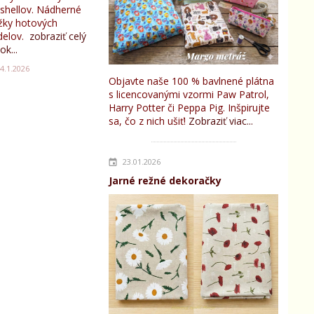
tshellov. Nádherné
žky hotových
elov.
zobraziť celý
ok...
4.1.2026
Objavte naše 100 % bavlnené plátna
s licencovanými vzormi Paw Patrol,
Harry Potter či Peppa Pig. Inšpirujte
sa, čo z nich ušiť!
Zobraziť viac...
23.01.2026
Jarné režné dekoračky