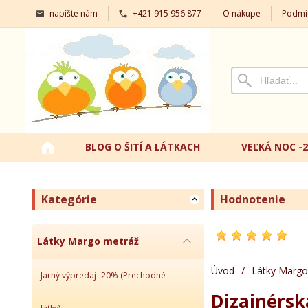
napíšte nám
+421 915 956 877
O nákupe
Podmi
BLOG O ŠITÍ A LÁTKACH
VEĽKÁ NOC -
Kategórie
Hodnotenie
Látky Margo metráž
Úvod
/
Látky Margo
Jarný výpredaj -20% (Prechodné
Dizajnérsk