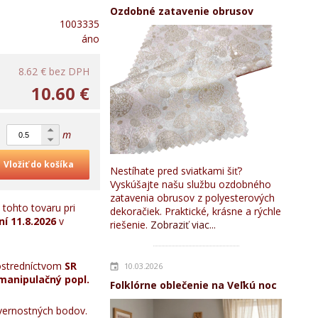
Ozdobné zatavenie obrusov
1003335
áno
8.62 €
bez DPH
10.60 €
m
Vložiť do košíka
Nestíhate pred sviatkami šiť?
Vyskúšajte našu službu ozdobného
zatavenia obrusov z polyesterových
tohto tovaru pri
dekoračiek. Praktické, krásne a rýchle
ní
11.8.2026
v
riešenie.
Zobraziť viac...
stredníctvom
SR
10.03.2026
manipulačný popl.
Folklórne oblečenie na Veľkú noc
ernostných bodov.