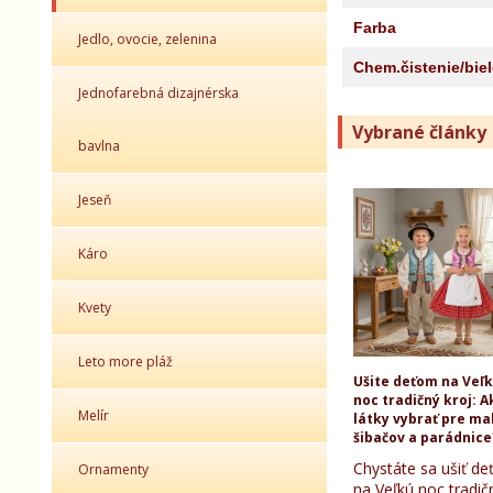
Farba
Jedlo, ovocie, zelenina
Chem.čistenie/bie
Jednofarebná dizajnérska
Vybrané články
bavlna
Jeseň
Káro
Kvety
Leto more pláž
Ušite deťom na Veľ
noc tradičný kroj: A
Melír
látky vybrať pre ma
šibačov a parádnice
Chystáte sa ušiť d
Ornamenty
na Veľkú noc tradič