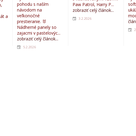
pohodu s naším
sof
Paw Patrol, Harry P...
,
návodom na
uká
zobraziť celý článok...
veľkonočné
mod
kát a
3.2.2026
prestieranie. 🐰
člán
Nádherné panely so
2
zajacmi v pastelovýc...
zobraziť celý článok...
5.2.2026