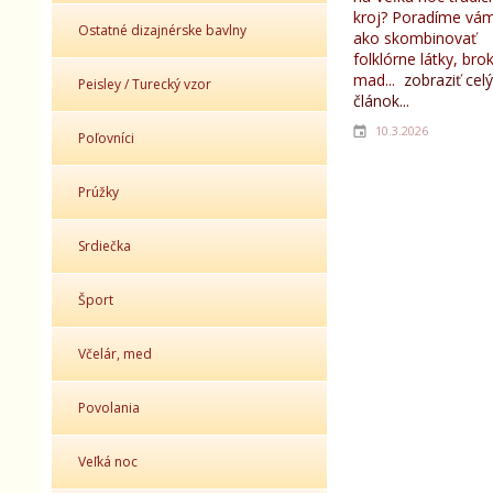
kroj? Poradíme vám
Ostatné dizajnérske bavlny
ako skombinovať
folklórne látky, bro
mad...
zobraziť celý
Peisley / Turecký vzor
článok...
10.3.2026
Poľovníci
Prúžky
Srdiečka
Šport
Včelár, med
Povolania
Veľká noc