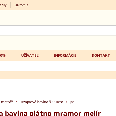
enky
Súkromie
20%
UŽÍVATEĽ
INFORMÁCIE
KONTAKT
 metráž
/
Dizajnová bavlna š.110cm
/
Jar
a bavlna plátno mramor melír