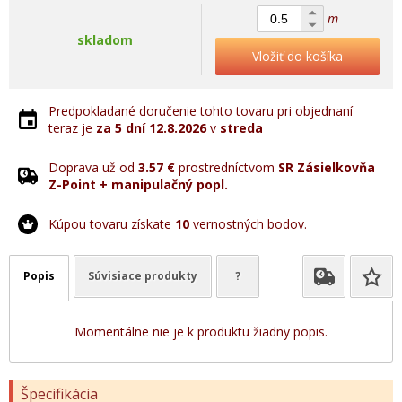
m
skladom
Vložiť do košíka
Predpokladané doručenie tohto tovaru pri objednaní
teraz je
za 5 dní
12.8.2026
v
streda
Doprava už od
3.57 €
prostredníctvom
SR Zásielkovňa
Z-Point + manipulačný popl.
Kúpou tovaru získate
10
vernostných bodov.
Popis
Súvisiace produkty
?
Momentálne nie je k produktu žiadny popis.
Špecifikácia