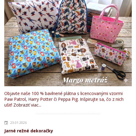
Objavte naše 100 % bavlnené plátna s licencovanými vzormi
Paw Patrol, Harry Potter či Peppa Pig. Inšpirujte sa, čo z nich
ušiť!
Zobraziť viac...
23.01.2026
Jarné režné dekoračky