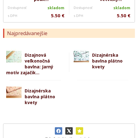
Dostupnosť
skladom
Dostupnosť
skladom
5.50 €
5.50 €
s DPH
s DPH
Najpredávanejšie
Dizajnová
Dizajnérska
veľkonočná
bavlna plátno
bavlna: Jarný
kvety
motív zajačik...
Dizajnérska
bavlna plátno
kvety