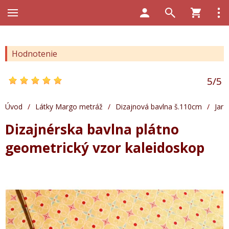
Hodnotenie
5
/
5
Úvod
/
Látky Margo metráž
/
Dizajnová bavlna š.110cm
/
Jar
Dizajnérska bavlna plátno
geometrický vzor kaleidoskop