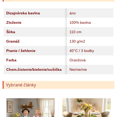
Dizajnérska bavlna
áno
Zloženie
100% bavlna
Šírka
110 cm
Gramáž
130 g/m2
Pranie / žehlenie
40°C / 3 bodky
Farba
Oranžová
Chem.čistenie/bielenie/sušička
Nie/nie/nie
Vybrané články