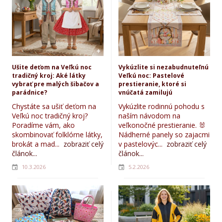
Ušite deťom na Veľkú noc
Vykúzlite si nezabudnuteľnú
tradičný kroj: Aké látky
Veľkú noc: Pastelové
vybrať pre malých šibačov a
prestieranie, ktoré si
parádnice?
vnúčatá zamilujú
Chystáte sa ušiť deťom na
Vykúzlite rodinnú pohodu s
Veľkú noc tradičný kroj?
naším návodom na
Poradíme vám, ako
veľkonočné prestieranie. 🐰
skombinovať folklórne látky,
Nádherné panely so zajacmi
brokát a mad...
zobraziť celý
v pastelovýc...
zobraziť celý
článok...
článok...
10.3.2026
5.2.2026