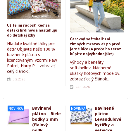
Ušite im radosť: Keď sa
detskí hrdinovia nasťahujú
do detskej izby
Čarovný softshell: Od
Hľadáte kvalitné látky pre
zimných mrazov až po prvé
deti? Objavte naše 100 %
jarné lúče (A prečo ho teraz
kúpite najvýhodnejšie!)
bavlnené plátna s
licencovanými vzormi Paw
Výhody a benefity
Patrol, Harry P...
zobraziť
softshellov. Nádherné
celý článok...
ukážky hotových modelov.
zobraziť celý článok...
3.2.2026
24.1.2026
Bavlnené
Bavlnené
NOVINKA
NOVINKA
plátno – Biele
plátno –
bodky 3 mm
Levanduľové
(fialový
kytičky a
podk...
vetvičky...