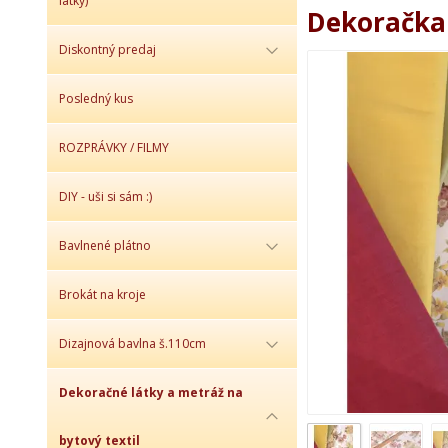
látky)
Dekoračka 
Diskontný predaj
Posledný kus
ROZPRÁVKY / FILMY
DIY - uši si sám :)
Bavlnené plátno
Brokát na kroje
Dizajnová bavlna š.110cm
Dekoračné látky a metráž na
bytový textil