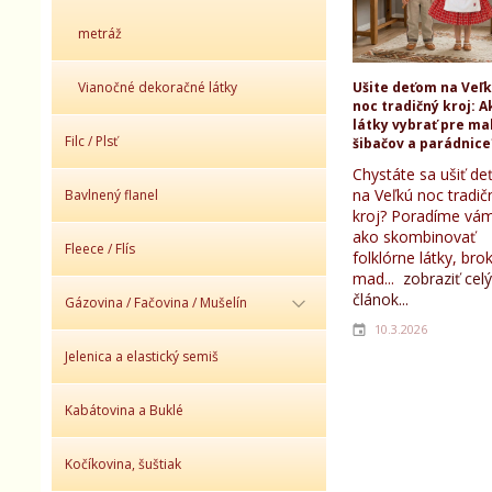
metráž
Vianočné dekoračné látky
Ušite deťom na Veľ
noc tradičný kroj: A
látky vybrať pre ma
Filc / Plsť
šibačov a parádnice
Chystáte sa ušiť d
na Veľkú noc tradič
Bavlnený flanel
kroj? Poradíme vám
ako skombinovať
Fleece / Flís
folklórne látky, bro
mad...
zobraziť celý
článok...
Gázovina / Fačovina / Mušelín
10.3.2026
Jelenica a elastický semiš
Kabátovina a Buklé
Kočíkovina, šuštiak