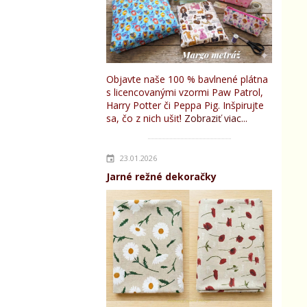
Objavte naše 100 % bavlnené plátna
s licencovanými vzormi Paw Patrol,
Harry Potter či Peppa Pig. Inšpirujte
sa, čo z nich ušiť!
Zobraziť viac...
23.01.2026
Jarné režné dekoračky