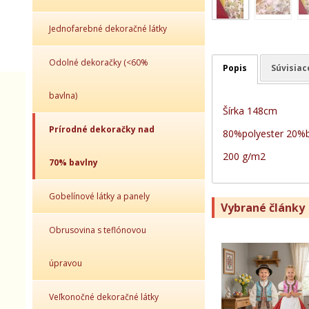
Jednofarebné dekoračné látky
Odolné dekoračky (<60%
Popis
Súvisiac
bavlna)
Šírka 148cm
Prírodné dekoračky nad
80%polyester 20%
200 g/m2
70% bavlny
Gobelínové látky a panely
Vybrané články
Obrusovina s teflónovou
úpravou
Veľkonočné dekoračné látky