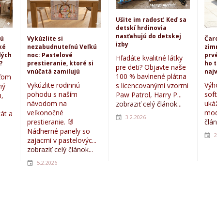
Ušite im radosť: Keď sa
detskí hrdinovia
nasťahujú do detskej
kú
Vykúzlite si
Čar
izby
ké
nezabudnuteľnú Veľkú
zim
lých
noc: Pastelové
prvé
Hľadáte kvalitné látky
?
prestieranie, ktoré si
ho 
pre deti? Objavte naše
vnúčatá zamilujú
najv
100 % bavlnené plátna
eťom
Vykúzlite rodinnú
Výh
s licencovanými vzormi
ný
pohodu s naším
sof
Paw Patrol, Harry P...
,
návodom na
uká
zobraziť celý článok...
veľkonočné
mod
kát a
3.2.2026
prestieranie. 🐰
člán
Nádherné panely so
2
zajacmi v pastelovýc...
zobraziť celý článok...
5.2.2026