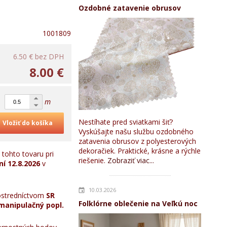
Ozdobné zatavenie obrusov
1001809
6.50 €
bez DPH
8.00 €
m
Nestíhate pred sviatkami šiť?
Vložiť do košíka
Vyskúšajte našu službu ozdobného
zatavenia obrusov z polyesterových
dekoračiek. Praktické, krásne a rýchle
tohto tovaru pri
riešenie.
Zobraziť viac...
ní
12.8.2026
v
10.03.2026
stredníctvom
SR
Folklórne oblečenie na Veľkú noc
manipulačný popl.