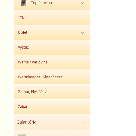
Teplákovina
TYL
Úplet
Výstuž
Waffle / Vaflovina
Warmkeeper /Alpenfleece
Zamat, Plyš, Velvet
Žakar
Galantéria