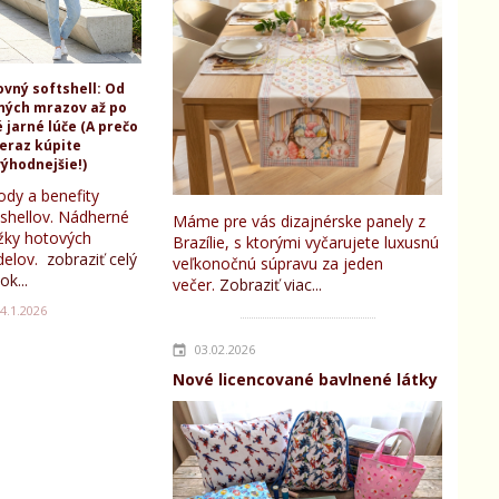
ovný softshell: Od
ných mrazov až po
 jarné lúče (A prečo
teraz kúpite
ýhodnejšie!)
ody a benefity
tshellov. Nádherné
Máme pre vás dizajnérske panely z
žky hotových
Brazílie, s ktorými vyčarujete luxusnú
elov.
zobraziť celý
veľkonočnú súpravu za jeden
ok...
večer.
Zobraziť viac...
4.1.2026
03.02.2026
Nové licencované bavlnené látky