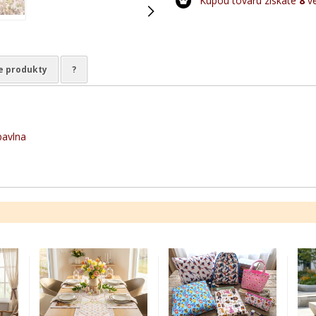
Kúpou tovaru získate
8
ve
e produkty
?
bavlna