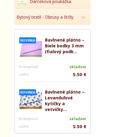
Darčeková poukážka
Bytový textil - Obrusy a štóly
Bavlnené plátno –
NOVINKA
Biele bodky 3 mm
(fialový podk...
Dostupnosť
skladom
5.50 €
s DPH
Bavlnené plátno –
NOVINKA
Levanduľové
kytičky a
vetvičky...
Dostupnosť
skladom
5.50 €
s DPH