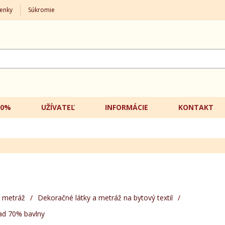
enky
Súkromie
20%
UŽÍVATEĽ
INFORMÁCIE
KONTAKT
 metráž
/
Dekoračné látky a metráž na bytový textil
/
ad 70% bavlny