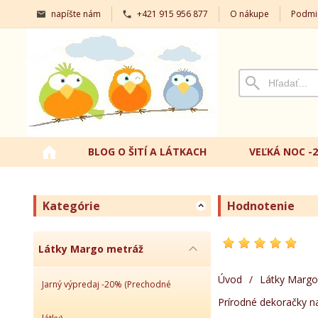
napíšte nám
+421 915 956 877
O nákupe
Podmi
BLOG O ŠITÍ A LÁTKACH
VEĽKÁ NOC -
Kategórie
Hodnotenie
Látky Margo metráž
Úvod
/
Látky Margo
Jarný výpredaj -20% (Prechodné
Prírodné dekoračky n