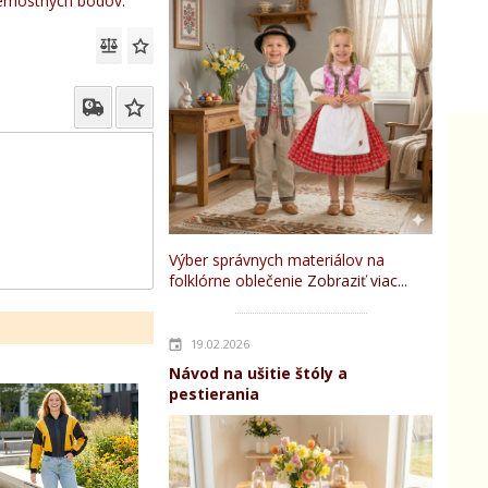
rnostných bodov.
Výber správnych materiálov na
folklórne oblečenie
Zobraziť viac...
19.02.2026
Návod na ušitie štóly a
pestierania