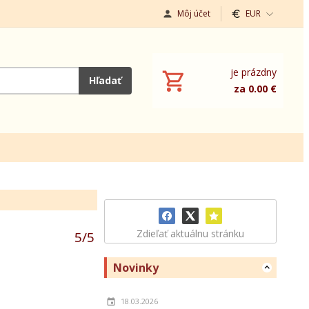
Môj účet
EUR
je prázdny
Hľadať
za 0.00 €
Zdieľať aktuálnu stránku
5
/
5
Novinky
18.03.2026