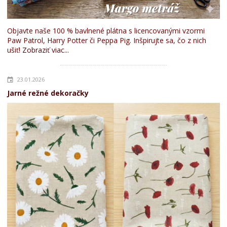
Objavte naše 100 % bavlnené plátna s licencovanými vzormi
Paw Patrol, Harry Potter či Peppa Pig. Inšpirujte sa, čo z nich
ušiť!
Zobraziť viac...
23.01.2026
Jarné režné dekoračky