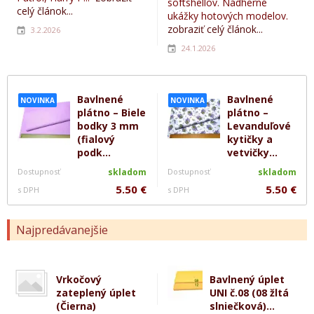
softshellov. Nádherné
celý článok...
ukážky hotových modelov.
zobraziť celý článok...
3.2.2026
24.1.2026
Bavlnené
Bavlnené
NOVINKA
NOVINKA
plátno – Biele
plátno –
bodky 3 mm
Levanduľové
(fialový
kytičky a
podk...
vetvičky...
Dostupnosť
skladom
Dostupnosť
skladom
5.50 €
5.50 €
s DPH
s DPH
Najpredávanejšie
Vrkočový
Bavlnený úplet
zateplený úplet
UNI č.08 (08 žltá
(Čierna)
slniečková)...