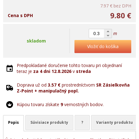
7.97 €
bez DPH
9.80 €
Cena s DPH
m
skladom
Vložiť do košíka
Predpokladané doručenie tohto tovaru pri objednaní
teraz je
za 4 dni
12.8.2026
v
streda
Doprava už od
3.57 €
prostredníctvom
SR Zásielkovňa
Z-Point + manipulačný popl.
Kúpou tovaru získate
9
vernostných bodov.
Popis
Súvisiace produkty
?
Varianty produktu