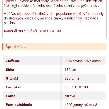
Úplety sú elastické materiály, ktoré sa používajú na šitie tričiek,
šiat, legín, sukien, ľahkého domáceho oblečenia, pyžamiek, ...
V súčasnej dobe sú taktiež veľmi populárne vrkočové mantinely
do detských postielok, jesenné čiapky a nákrčníky, napínacie
plachty.
Materiál má certifikát OEKOTEX 100
Špecifikácia
Zloženie
95% bavlna 5% elastan
Šírka
150 cm
Gramáž
220 g/m2
Certifikát
OEKOTEX 100
Farba
ružová
Pranie /žehlenie
40°C jemný režim / 2