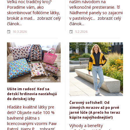
Veľkú noc tradičný kroj?
naším návodom na
Poradíme vám, ako
veľkonočné prestieranie. 🐰
skombinovať folklórne látky,
Nádherné panely so zajacmi
brokát a mad...
zobraziť celý
v pastelovýc...
zobraziť celý
článok...
článok...
10.3.2026
5.2.2026
Ušite im radosť: Keď sa
detskí hrdinovia nasťahujú
do detskej izby
Čarovný softshell: Od
Hľadáte kvalitné látky pre
zimných mrazov až po prvé
deti? Objavte naše 100 %
jarné lúče (A prečo ho teraz
kúpite najvýhodnejšie!)
bavlnené plátna s
licencovanými vzormi Paw
Výhody a benefity
Patrol, Harry P...
zobraziť