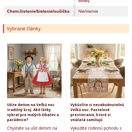
bodky
Chem.čistenie/bielenie/sušička
Nie/nie/nie
Vybrané články
Ušite deťom na Veľkú noc
Vykúzlite si nezabudnuteľnú
tradičný kroj: Aké látky
Veľkú noc: Pastelové
vybrať pre malých šibačov a
prestieranie, ktoré si
parádnice?
vnúčatá zamilujú
Chystáte sa ušiť deťom na
Vykúzlite rodinnú pohodu s