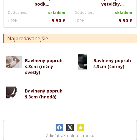
podk...
vetvičky...
Dostupnosť
skladom
Dostupnosť
skladom
5.50 €
5.50 €
s DPH
s DPH
Najpredávanejšie
Bavlnený popruh
Bavlnený popruh
š.3cm (režný
š.3cm (čierny)
svetlý)
Bavlnený popruh
š.3cm (hnedá)
Zdieľať aktuálnu stránku