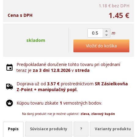
1.18 €
bez DPH
1.45 €
Cena s DPH
m
skladom
Vložiť do košíka
Predpokladané doručenie tohto tovaru pri objednaní
teraz je
za 3 dni
12.8.2026
v
streda
Doprava už od
3.57 €
prostredníctvom
SR Zásielkovňa
Z-Point + manipulačný popl.
Kúpou tovaru získate
1
vernostných bodov.
Na daný produkt nie je možné uplatniť:
zľava, zľavový kupón
Popis
Súvisiace produkty
?
Varianty produktu