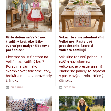
Ušite deťom na Veľkú noc
Vykúzlite si nezabudnuteľnú
tradičný kroj: Aké látky
Veľkú noc: Pastelové
vybrať pre malých šibačov a
prestieranie, ktoré si
parádnice?
vnúčatá zamilujú
Chystáte sa ušiť deťom na
Vykúzlite rodinnú pohodu s
Veľkú noc tradičný kroj?
naším návodom na
Poradíme vám, ako
veľkonočné prestieranie. 🐰
skombinovať folklórne látky,
Nádherné panely so zajacmi
brokát a mad...
zobraziť celý
v pastelovýc...
zobraziť celý
článok...
článok...
10.3.2026
5.2.2026