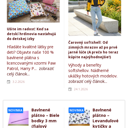
Ušite im radosť: Keď sa
detskí hrdinovia nasťahujú
do detskej izby
Čarovný softshell: Od
Hľadáte kvalitné látky pre
zimných mrazov až po prvé
deti? Objavte naše 100 %
jarné lúče (A prečo ho teraz
kúpite najvýhodnejšie!)
bavlnené plátna s
licencovanými vzormi Paw
Výhody a benefity
Patrol, Harry P...
zobraziť
softshellov. Nádherné
celý článok...
ukážky hotových modelov.
zobraziť celý článok...
3.2.2026
24.1.2026
Bavlnené
Bavlnené
NOVINKA
NOVINKA
plátno – Biele
plátno –
bodky 3 mm
Levanduľové
(fialový
kytičky a