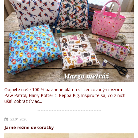
Objavte naše 100 % bavlnené plátna s licencovanými vzormi
Paw Patrol, Harry Potter či Peppa Pig. Inšpirujte sa, čo z nich
ušiť!
Zobraziť viac...
23.01.2026
Jarné režné dekoračky