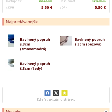
Dostupnosť
skladom
Dostupnosť
skladom
5.50 €
5.50 €
s DPH
s DPH
Najpredávanejšie
Bavlnený popruh
Bavlnený popruh
š.3cm
š.3cm (béžová)
(tmavomodrá)
Bavlnený popruh
š.3cm (šedý)
Zdieľať aktuálnu stránku
Novinky