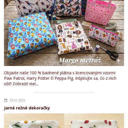
Objavte naše 100 % bavlnené plátna s licencovanými vzormi
Paw Patrol, Harry Potter či Peppa Pig. Inšpirujte sa, čo z nich
ušiť!
Zobraziť viac...
23.01.2026
Jarné režné dekoračky