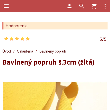
Hodnotenie
5
/
5
Úvod
/
Galantéria
/
Bavlnený popruh
Bavlnený popruh š.3cm (žltá)