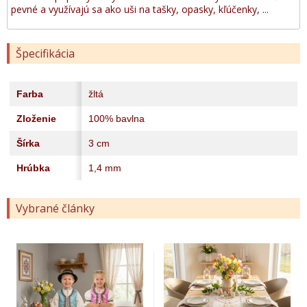
pevné a využívajú sa ako uši na tašky, opasky, kľúčenky, ...
Špecifikácia
Farba
žltá
Zloženie
100% bavlna
Šírka
3 cm
Hrúbka
1,4 mm
Vybrané články