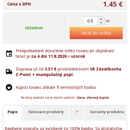
1.45 €
Cena s DPH
m
skladom
Vložiť do košíka
Predpokladané doručenie tohto tovaru pri objednaní
teraz je
za 4 dni
11.8.2026
v
utorok
Doprava už od
3.57 €
prostredníctvom
SR Zásielkovňa
Z-Point + manipulačný popl.
Kúpou tovaru získate
1
vernostných bodov.
Na daný produkt nie je možné uplatniť:
zľava, zľavový kupón
Popis
Súvisiace produkty
?
Varianty produktu
Bavlnené popruhy sú vyrobené zo 100% bavlny. Sú dostatočne