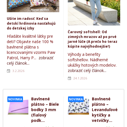
Ušite im radosť: Keď sa
detskí hrdinovia nasťahujú
do detskej izby
Čarovný softshell: Od
Hľadáte kvalitné látky pre
zimných mrazov až po prvé
deti? Objavte naše 100 %
jarné lúče (A prečo ho teraz
kúpite najvýhodnejšie!)
bavlnené plátna s
licencovanými vzormi Paw
Výhody a benefity
Patrol, Harry P...
zobraziť
softshellov. Nádherné
celý článok...
ukážky hotových modelov.
zobraziť celý článok...
3.2.2026
24.1.2026
Bavlnené
Bavlnené
NOVINKA
NOVINKA
plátno – Biele
plátno –
bodky 3 mm
Levanduľové
(fialový
kytičky a
podk...
vetvičky...