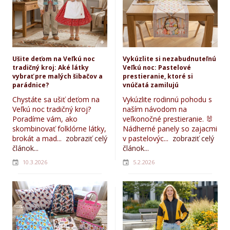
Ušite deťom na Veľkú noc
Vykúzlite si nezabudnuteľnú
tradičný kroj: Aké látky
Veľkú noc: Pastelové
vybrať pre malých šibačov a
prestieranie, ktoré si
parádnice?
vnúčatá zamilujú
Chystáte sa ušiť deťom na
Vykúzlite rodinnú pohodu s
Veľkú noc tradičný kroj?
naším návodom na
Poradíme vám, ako
veľkonočné prestieranie. 🐰
skombinovať folklórne látky,
Nádherné panely so zajacmi
brokát a mad...
zobraziť celý
v pastelovýc...
zobraziť celý
článok...
článok...
10.3.2026
5.2.2026