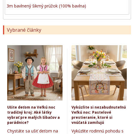
3m bavlnený šikmý prúžok (100% bavlna)
Vybrané články
Ušite deťom na Veľkú noc
Vykúzlite si nezabudnuteľnú
tradičný kroj: Aké látky
Veľkú noc: Pastelové
vybrať pre malých šibačov a
prestieranie, ktoré si
parádnice?
vnúčatá zamilujú
Chystáte sa ušiť deťom na
Vykúzlite rodinnú pohodu s