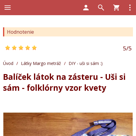
Hodnotenie
5
/
5
Úvod
/
Látky Margo metráž
/
DIY - uši si sám :)
Balíček látok na zásteru - Uši si
sám - folklórny vzor kvety