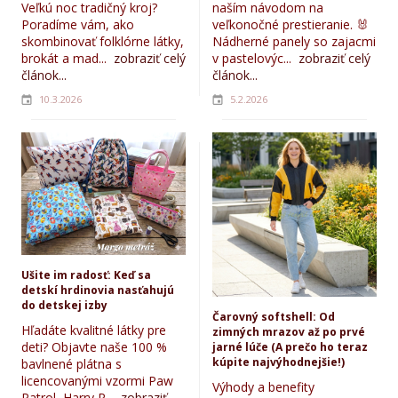
Veľkú noc tradičný kroj?
naším návodom na
Poradíme vám, ako
veľkonočné prestieranie. 🐰
skombinovať folklórne látky,
Nádherné panely so zajacmi
brokát a mad...
zobraziť celý
v pastelovýc...
zobraziť celý
článok...
článok...
10.3.2026
5.2.2026
Ušite im radosť: Keď sa
detskí hrdinovia nasťahujú
do detskej izby
Čarovný softshell: Od
Hľadáte kvalitné látky pre
zimných mrazov až po prvé
deti? Objavte naše 100 %
jarné lúče (A prečo ho teraz
kúpite najvýhodnejšie!)
bavlnené plátna s
licencovanými vzormi Paw
Výhody a benefity
Patrol, Harry P...
zobraziť