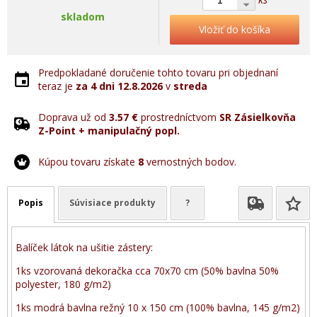
skladom
Vložiť do košíka
Predpokladané doručenie tohto tovaru pri objednaní
teraz je
za 4 dni
12.8.2026
v
streda
Doprava už od
3.57 €
prostredníctvom
SR Zásielkovňa
Z-Point + manipulačný popl.
Kúpou tovaru získate
8
vernostných bodov.
Popis
Súvisiace produkty
?
Balíček látok na ušitie zástery:
1ks vzorovaná dekoračka cca 70x70 cm (50% bavlna 50%
polyester, 180 g/m2)
1ks modrá bavlna režný 10 x 150 cm (100% bavlna, 145 g/m2)