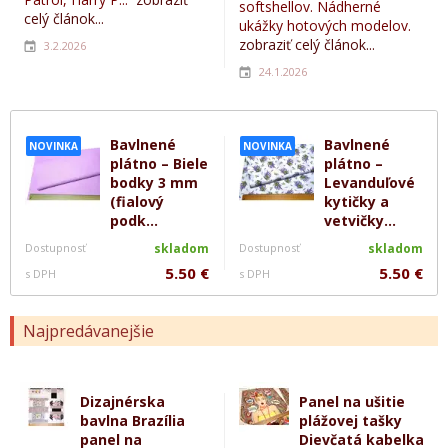
softshellov. Nádherné
celý článok...
ukážky hotových modelov.
zobraziť celý článok...
3.2.2026
24.1.2026
Bavlnené
Bavlnené
NOVINKA
NOVINKA
plátno – Biele
plátno –
bodky 3 mm
Levanduľové
(fialový
kytičky a
podk...
vetvičky...
Dostupnosť
skladom
Dostupnosť
skladom
5.50 €
5.50 €
s DPH
s DPH
Najpredávanejšie
Dizajnérska
Panel na ušitie
bavlna Brazília
plážovej tašky
panel na
Dievčatá kabelka