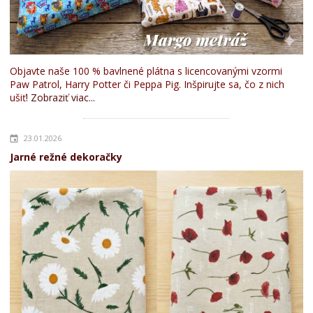
Objavte naše 100 % bavlnené plátna s licencovanými vzormi
Paw Patrol, Harry Potter či Peppa Pig. Inšpirujte sa, čo z nich
ušiť!
Zobraziť viac...
23.01.2026
Jarné režné dekoračky