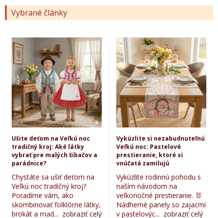
Vybrané články
Ušite deťom na Veľkú noc
Vykúzlite si nezabudnuteľnú
tradičný kroj: Aké látky
Veľkú noc: Pastelové
vybrať pre malých šibačov a
prestieranie, ktoré si
parádnice?
vnúčatá zamilujú
Chystáte sa ušiť deťom na
Vykúzlite rodinnú pohodu s
Veľkú noc tradičný kroj?
naším návodom na
Poradíme vám, ako
veľkonočné prestieranie. 🐰
skombinovať folklórne látky,
Nádherné panely so zajacmi
brokát a mad...
zobraziť celý
v pastelovýc...
zobraziť celý