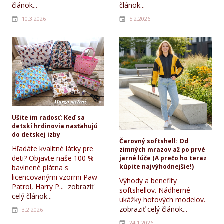
článok...
článok...
10.3.2026
5.2.2026
Ušite im radosť: Keď sa
detskí hrdinovia nasťahujú
do detskej izby
Čarovný softshell: Od
Hľadáte kvalitné látky pre
zimných mrazov až po prvé
deti? Objavte naše 100 %
jarné lúče (A prečo ho teraz
kúpite najvýhodnejšie!)
bavlnené plátna s
licencovanými vzormi Paw
Výhody a benefity
Patrol, Harry P...
zobraziť
softshellov. Nádherné
celý článok...
ukážky hotových modelov.
zobraziť celý článok...
3.2.2026
24.1.2026