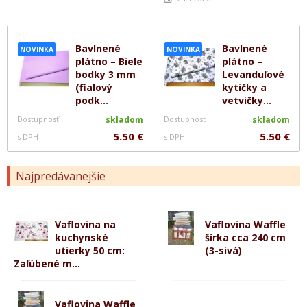
Bavlnené
Bavlnené
NOVINKA
NOVINKA
plátno – Biele
plátno –
bodky 3 mm
Levanduľové
(fialový
kytičky a
podk...
vetvičky...
Dostupnosť
skladom
Dostupnosť
skladom
5.50 €
5.50 €
s DPH
s DPH
Najpredávanejšie
Vaflovina na
Vaflovina Waffle
kuchynské
šírka cca 240 cm
utierky 50 cm:
(3-sivá)
Zaľúbené m...
Vaflovina Waffle