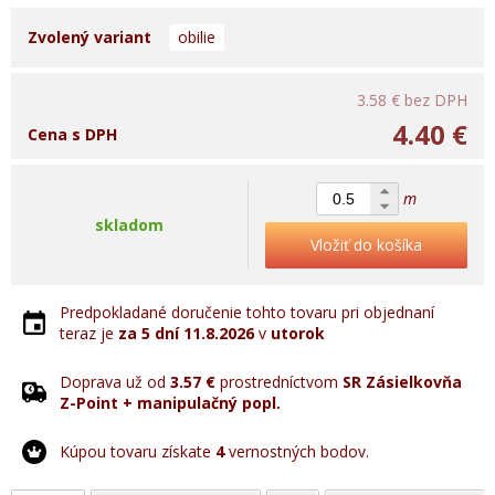
Zvolený variant
obilie
3.58 €
bez DPH
4.40 €
Cena s DPH
m
skladom
Vložiť do košíka
Predpokladané doručenie tohto tovaru pri objednaní
teraz je
za 5 dní
11.8.2026
v
utorok
Doprava už od
3.57 €
prostredníctvom
SR Zásielkovňa
Z-Point + manipulačný popl.
Kúpou tovaru získate
4
vernostných bodov.