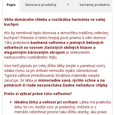
Popis
Súvisiace produkty
?
Varianty produktu
Vôňa domáceho chleba a rustikálna harmónia vo vašej
kuchyni
Kto by nemiloval teplo domova a atmosféru tradičnej vidieckej
kuchyne? Prineste si tento hrejivý pocit priamo k vám domov!
Táto prekrásna
bavlnená vaflovina v jemných béžových
odtieňoch so vzorom zlatistých obilných klasov a
elegantným károvaným okrajom
je stelesnením
nadčasového rustikálneho štýlu.
Vzor beží plynulo po celej dĺžke látky (nejde o panelový vzor),
vďaka čomu sa pri strihaní nemusíte nijako obmedzovať.
Typická vaflová (mriežkovaná) štruktúra materiálu navyše
zaručuje, že látka je
mimoriadne savá, rýchlo schne a na
pohároch či riade nezanecháva žiadne nežiaduce chĺpky
.
Prečo si vybrať práve túto vaflovinu?
Ideálna šírka a voľnosť pri strihaní:
Látka má praktickú
šírku 50 cm. Keďže vzor je priebežný, môžete si z
metráže odstrihnúť presne takú dĺžku utierky, akú práve