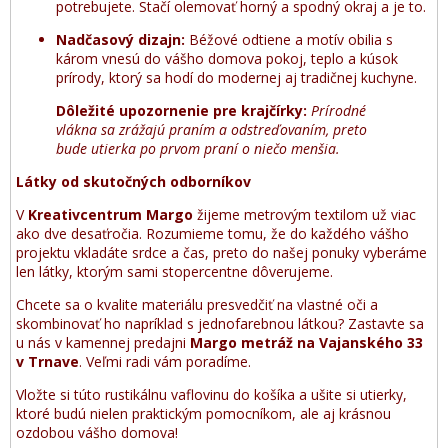
potrebujete. Stačí olemovať horný a spodný okraj a je to.
Nadčasový dizajn:
Béžové odtiene a motív obilia s
károm vnesú do vášho domova pokoj, teplo a kúsok
prírody, ktorý sa hodí do modernej aj tradičnej kuchyne.
Dôležité upozornenie pre krajčírky:
Prírodné
vlákna sa zrážajú praním a odstreďovaním, preto
bude utierka po prvom praní o niečo menšia.
Látky od skutočných odborníkov
V
Kreativcentrum Margo
žijeme metrovým textilom už viac
ako dve desaťročia. Rozumieme tomu, že do každého vášho
projektu vkladáte srdce a čas, preto do našej ponuky vyberáme
len látky, ktorým sami stopercentne dôverujeme.
Chcete sa o kvalite materiálu presvedčiť na vlastné oči a
skombinovať ho napríklad s jednofarebnou látkou? Zastavte sa
u nás v kamennej predajni
Margo metráž na Vajanského 33
v Trnave
. Veľmi radi vám poradíme.
Vložte si túto rustikálnu vaflovinu do košíka a ušite si utierky,
ktoré budú nielen praktickým pomocníkom, ale aj krásnou
ozdobou vášho domova!