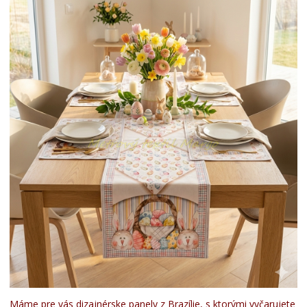
Máme pre vás dizajnérske panely z Brazílie, s ktorými vyčarujete