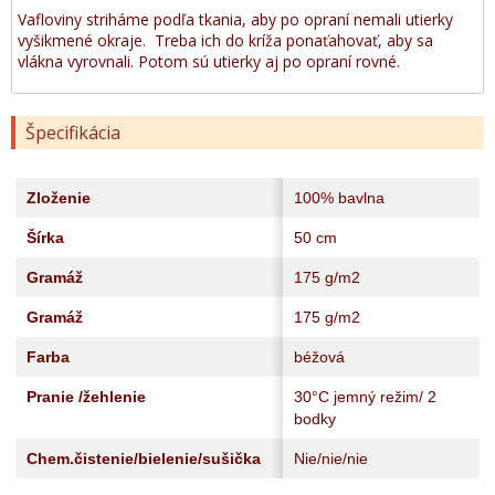
Vafloviny striháme podľa tkania, aby po opraní nemali utierky
vyšikmené okraje. Treba ich do kríža ponaťahovať, aby sa
vlákna vyrovnali. Potom sú utierky aj po opraní rovné.
Špecifikácia
Zloženie
100% bavlna
Šírka
50 cm
Gramáž
175 g/m2
Gramáž
175 g/m2
Farba
béžová
Pranie /žehlenie
30°C jemný režim/ 2
bodky
Chem.čistenie/bielenie/sušička
Nie/nie/nie