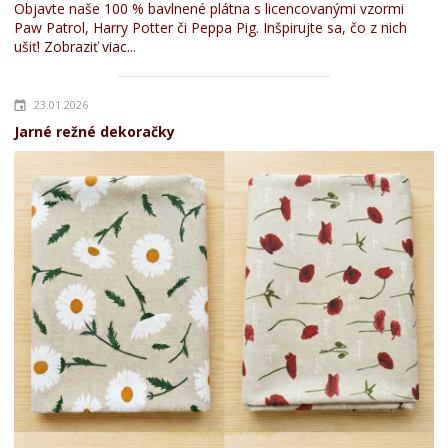
Objavte naše 100 % bavlnené plátna s licencovanými vzormi
Paw Patrol, Harry Potter či Peppa Pig. Inšpirujte sa, čo z nich
ušiť!
Zobraziť viac...
23.01.2026
Jarné režné dekoračky