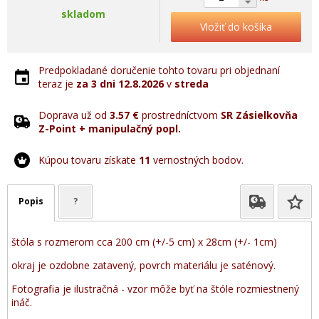
skladom
Vložiť do košíka
Predpokladané doručenie tohto tovaru pri objednaní
teraz je
za 3 dni
12.8.2026
v
streda
Doprava už od
3.57 €
prostredníctvom
SR Zásielkovňa
Z-Point + manipulačný popl.
Kúpou tovaru získate
11
vernostných bodov.
Popis
?
štóla s rozmerom cca 200 cm (+/-5 cm) x 28cm (+/- 1cm)
okraj je ozdobne zatavený, povrch materiálu je saténový.
Fotografia je ilustračná - vzor môže byť na štóle rozmiestnený
ináč.