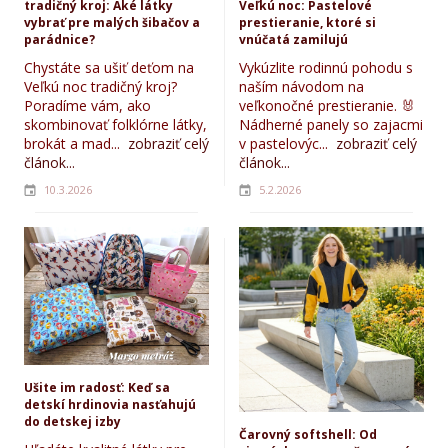
tradičný kroj: Aké látky
Veľkú noc: Pastelové
vybrať pre malých šibačov a
prestieranie, ktoré si
parádnice?
vnúčatá zamilujú
Chystáte sa ušiť deťom na
Vykúzlite rodinnú pohodu s
Veľkú noc tradičný kroj?
naším návodom na
Poradíme vám, ako
veľkonočné prestieranie. 🐰
skombinovať folklórne látky,
Nádherné panely so zajacmi
brokát a mad...
zobraziť celý
v pastelovýc...
zobraziť celý
článok...
článok...
10.3.2026
5.2.2026
Ušite im radosť: Keď sa
detskí hrdinovia nasťahujú
do detskej izby
Čarovný softshell: Od