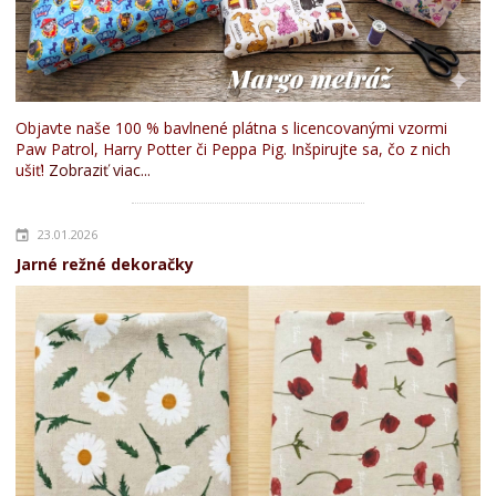
Objavte naše 100 % bavlnené plátna s licencovanými vzormi
Paw Patrol, Harry Potter či Peppa Pig. Inšpirujte sa, čo z nich
ušiť!
Zobraziť viac...
23.01.2026
Jarné režné dekoračky