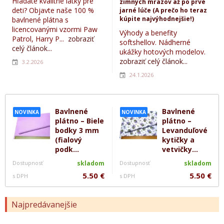
Hľadáte kvalitné látky pre
zimných mrazov až po prvé
deti? Objavte naše 100 %
jarné lúče (A prečo ho teraz
kúpite najvýhodnejšie!)
bavlnené plátna s
licencovanými vzormi Paw
Výhody a benefity
Patrol, Harry P...
zobraziť
softshellov. Nádherné
celý článok...
ukážky hotových modelov.
zobraziť celý článok...
3.2.2026
24.1.2026
Bavlnené
Bavlnené
NOVINKA
NOVINKA
plátno – Biele
plátno –
bodky 3 mm
Levanduľové
(fialový
kytičky a
podk...
vetvičky...
Dostupnosť
skladom
Dostupnosť
skladom
5.50 €
5.50 €
s DPH
s DPH
Najpredávanejšie