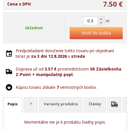
7.50 €
Cena s DPH
m
skladom
Vložiť do košíka
Predpokladané doručenie tohto tovaru pri objednaní
teraz je
za 3 dni
12.8.2026
v
streda
Doprava už od
3.57 €
prostredníctvom
SR Zásielkovňa
Z-Point + manipulačný popl.
Kúpou tovaru získate
7
vernostných bodov.
Popis
?
Varianty produktu
Články
Momentálne nie je k produktu žiadny popis.