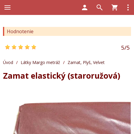
Hodnotenie
5
/
5
Úvod
/
Látky Margo metráž
/
Zamat, Plyš, Velvet
Zamat elastický (staroružová)