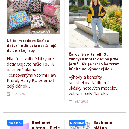
Ušite im radosť: Keď sa
detskí hrdinovia nasťahujú
do detskej izby
Čarovný softshell: Od
Hľadáte kvalitné látky pre
zimných mrazov až po prvé
deti? Objavte naše 100 %
jarné lúče (A prečo ho teraz
kúpite najvýhodnejšie!)
bavlnené plátna s
licencovanými vzormi Paw
Výhody a benefity
Patrol, Harry P...
zobraziť
softshellov. Nádherné
celý článok...
ukážky hotových modelov.
zobraziť celý článok...
3.2.2026
24.1.2026
Bavlnené
Bavlnené
NOVINKA
NOVINKA
plátno – Biele
plátno –