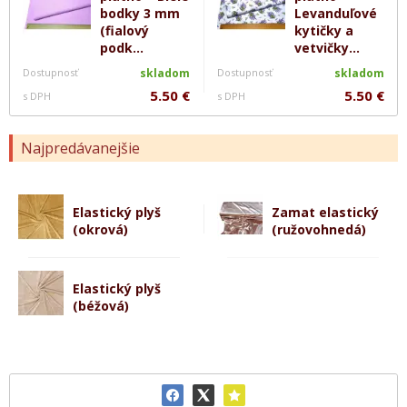
bodky 3 mm
Levanduľové
(fialový
kytičky a
podk...
vetvičky...
Dostupnosť
skladom
Dostupnosť
skladom
5.50 €
5.50 €
s DPH
s DPH
Najpredávanejšie
Elastický plyš
Zamat elastický
(okrová)
(ružovohnedá)
Elastický plyš
(béžová)