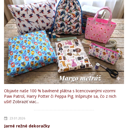
Objavte naše 100 % bavlnené plátna s licencovanými vzormi
Paw Patrol, Harry Potter či Peppa Pig. Inšpirujte sa, čo z nich
ušiť!
Zobraziť viac...
23.01.2026
Jarné režné dekoračky