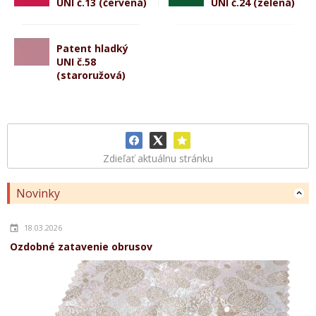
UNI č.13 (červená)
UNI č.24 (zelená)
Patent hladký
UNI č.58
(staroružová)
Zdieľať aktuálnu stránku
Novinky
18.03.2026
Ozdobné zatavenie obrusov