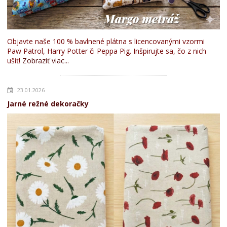
Objavte naše 100 % bavlnené plátna s licencovanými vzormi
Paw Patrol, Harry Potter či Peppa Pig. Inšpirujte sa, čo z nich
ušiť!
Zobraziť viac...
23.01.2026
Jarné režné dekoračky