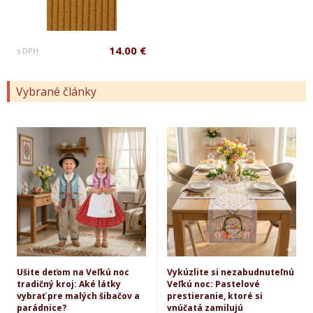
14.00 €
s DPH
Vybrané články
Ušite deťom na Veľkú noc
Vykúzlite si nezabudnuteľnú
tradičný kroj: Aké látky
Veľkú noc: Pastelové
vybrať pre malých šibačov a
prestieranie, ktoré si
parádnice?
vnúčatá zamilujú