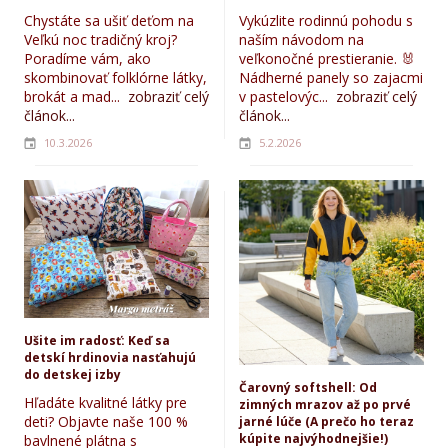
Chystáte sa ušiť deťom na
Vykúzlite rodinnú pohodu s
Veľkú noc tradičný kroj?
naším návodom na
Poradíme vám, ako
veľkonočné prestieranie. 🐰
skombinovať folklórne látky,
Nádherné panely so zajacmi
brokát a mad...
zobraziť celý
v pastelovýc...
zobraziť celý
článok...
článok...
10.3.2026
5.2.2026
Ušite im radosť: Keď sa
detskí hrdinovia nasťahujú
do detskej izby
Čarovný softshell: Od
Hľadáte kvalitné látky pre
zimných mrazov až po prvé
deti? Objavte naše 100 %
jarné lúče (A prečo ho teraz
kúpite najvýhodnejšie!)
bavlnené plátna s