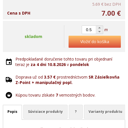
5.69 €
bez DPH
7.00 €
Cena s DPH
m
skladom
Vložiť do košíka
Predpokladané doručenie tohto tovaru pri objednaní
teraz je
za 4 dni
10.8.2026
v
pondelok
Doprava už od
3.57 €
prostredníctvom
SR Zásielkovňa
Z-Point + manipulačný popl.
Kúpou tovaru získate
7
vernostných bodov.
Popis
Súvisiace produkty
?
Varianty produktu