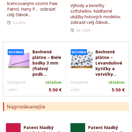
licencovanými vzormi Paw
Výhody a benefity
Patrol, Harry P...
zobraziť
softshellov. Nádherné
celý článok...
ukážky hotových modelov.
zobraziť celý článok...
3.2.2026
24.1.2026
Bavlnené
Bavlnené
NOVINKA
NOVINKA
plátno – Biele
plátno –
bodky 3 mm
Levanduľové
(fialový
kytičky a
podk...
vetvičky...
Dostupnosť
skladom
Dostupnosť
skladom
5.50 €
5.50 €
s DPH
s DPH
Najpredávanejšie
Patent hladký
Patent hladký