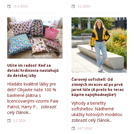
10.3.2026
5.2.2026
Ušite im radosť: Keď sa
detskí hrdinovia nasťahujú
do detskej izby
Čarovný softshell: Od
Hľadáte kvalitné látky pre
zimných mrazov až po prvé
deti? Objavte naše 100 %
jarné lúče (A prečo ho teraz
kúpite najvýhodnejšie!)
bavlnené plátna s
licencovanými vzormi Paw
Výhody a benefity
Patrol, Harry P...
zobraziť
softshellov. Nádherné
celý článok...
ukážky hotových modelov.
zobraziť celý článok...
3.2.2026
24.1.2026