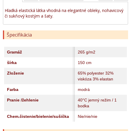
Hladká elastická látka vhodná na elegantné obleky, nohavicový
či sukňový kostým a šaty.
Špecifikácia
Gramáž
265 g/m2
šírka
150 cm
Zloženie
65% polyester 32%
viskóza 3% elastan
Farba
modrá
Pranie /žehlenie
40°C jemný režim / 1
bodka
Chem.čistenie/bielenie/sušička
Nie/nie/nie