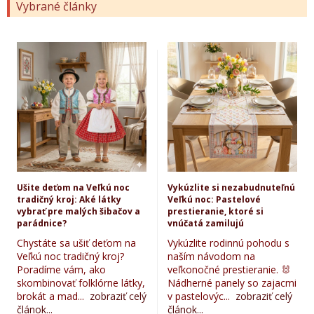
Vybrané články
Ušite deťom na Veľkú noc
Vykúzlite si nezabudnuteľnú
tradičný kroj: Aké látky
Veľkú noc: Pastelové
vybrať pre malých šibačov a
prestieranie, ktoré si
parádnice?
vnúčatá zamilujú
Chystáte sa ušiť deťom na
Vykúzlite rodinnú pohodu s
Veľkú noc tradičný kroj?
naším návodom na
Poradíme vám, ako
veľkonočné prestieranie. 🐰
skombinovať folklórne látky,
Nádherné panely so zajacmi
brokát a mad...
zobraziť celý
v pastelovýc...
zobraziť celý
článok...
článok...