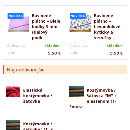
Bavlnené
Bavlnené
NOVINKA
NOVINKA
plátno – Biele
plátno –
bodky 3 mm
Levanduľové
(fialový
kytičky a
podk...
vetvičky...
Dostupnosť
skladom
Dostupnosť
skladom
5.50 €
5.50 €
s DPH
s DPH
Najpredávanejšie
Elastická
Kostýmovka /
kostýmovka /
šatovka ''M'' s
šatovka
elastanom (1-
Smara...
Kostýmovka /
šatovka ''M'' s