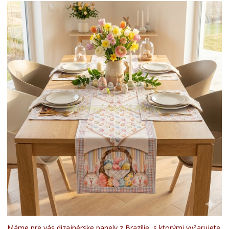
Máme pre vás dizajnérske panely z Brazílie, s ktorými vyčarujete