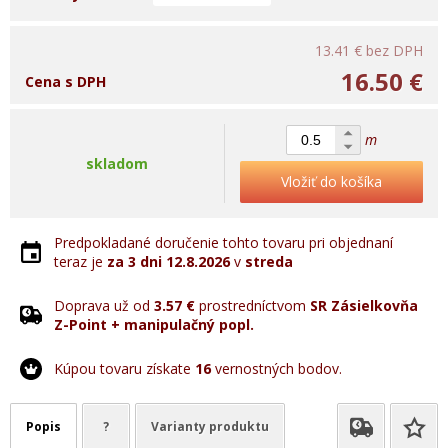
13.41 €
bez DPH
16.50 €
Cena s DPH
m
skladom
Vložiť do košíka
Predpokladané doručenie tohto tovaru pri objednaní
teraz je
za 3 dni
12.8.2026
v
streda
Doprava už od
3.57 €
prostredníctvom
SR Zásielkovňa
Z-Point + manipulačný popl.
Kúpou tovaru získate
16
vernostných bodov.
Popis
?
Varianty produktu