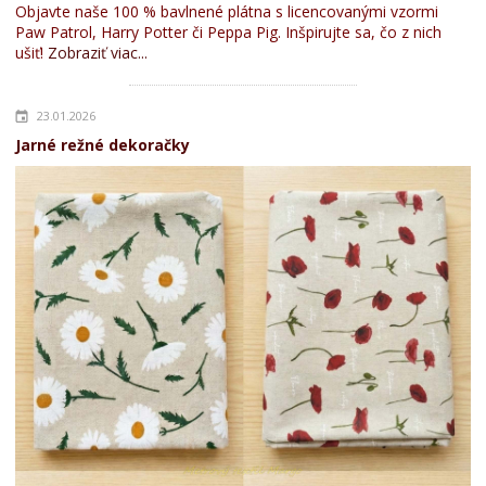
Objavte naše 100 % bavlnené plátna s licencovanými vzormi
Paw Patrol, Harry Potter či Peppa Pig. Inšpirujte sa, čo z nich
ušiť!
Zobraziť viac...
23.01.2026
Jarné režné dekoračky