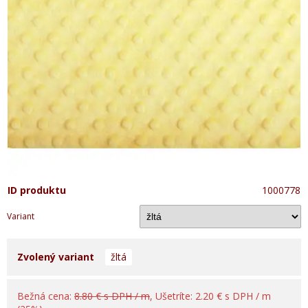
ID produktu
1000778
Variant
Zvolený variant
žltá
Bežná cena:
8.80 € s DPH / m
, Ušetríte: 2.20 € s DPH / m