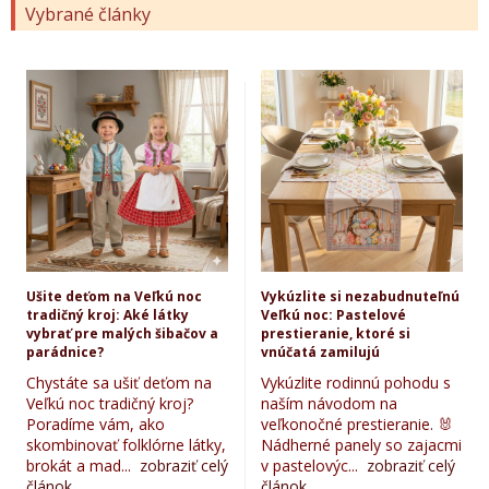
Vybrané články
Ušite deťom na Veľkú noc
Vykúzlite si nezabudnuteľnú
tradičný kroj: Aké látky
Veľkú noc: Pastelové
vybrať pre malých šibačov a
prestieranie, ktoré si
parádnice?
vnúčatá zamilujú
Chystáte sa ušiť deťom na
Vykúzlite rodinnú pohodu s
Veľkú noc tradičný kroj?
naším návodom na
Poradíme vám, ako
veľkonočné prestieranie. 🐰
skombinovať folklórne látky,
Nádherné panely so zajacmi
brokát a mad...
zobraziť celý
v pastelovýc...
zobraziť celý
článok...
článok...