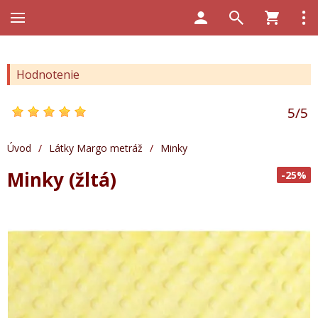
Hodnotenie
5
/
5
Úvod
/
Látky Margo metráž
/
Minky
Minky (žltá)
-25%