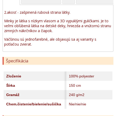
2.akosť - zašpinená rubová strana látky.
Minky je látka s nízkym vlasom a 3D vypuklými guličkami. Je to
veľmi obľúbená látka na detské deky, hniezda a vnútornú stranu
zimných nákrčníkov a čiapok.
Väčšinou sú jednofarebné, ale objavujú sa aj varianty s
potlačou zvierat.
Špecifikácia
Zloženie
100% polyester
Šírka
150 cm
Gramáž
240 g/m2
Chem.čistenie/bielenie/sušička
Nie/nie/nie