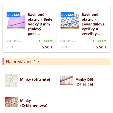
Bavlnené
Bavlnené
NOVINKA
NOVINKA
plátno – Biele
plátno –
bodky 3 mm
Levanduľové
(fialový
kytičky a
podk...
vetvičky...
Dostupnosť
skladom
Dostupnosť
skladom
5.50 €
5.50 €
s DPH
s DPH
Najpredávanejšie
Minky (offwhite)
Minky DIGI
(Zajačica)
Minky
(Cyklaménová)