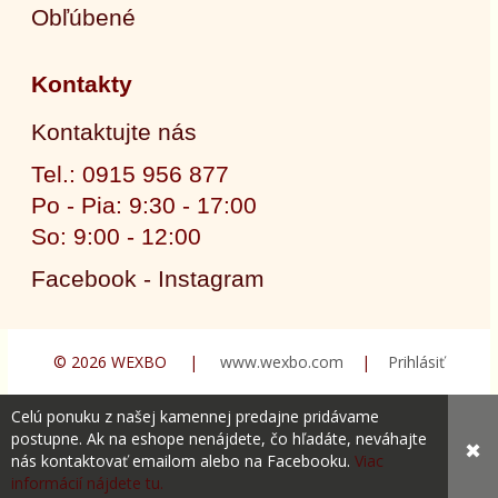
Obľúbené
Kontakty
Kontaktujte nás
Tel.: 0915 956 877
Po - Pia: 9:30 - 17:00
So: 9:00 - 12:00
Facebook - Instagram
© 2026 WEXBO |
www.wexbo.com
|
Prihlásiť
Celú ponuku z našej kamennej predajne pridávame
postupne. Ak na eshope nenájdete, čo hľadáte, neváhajte
✖
nás kontaktovať emailom alebo na Facebooku.
Viac
informácií nájdete tu.