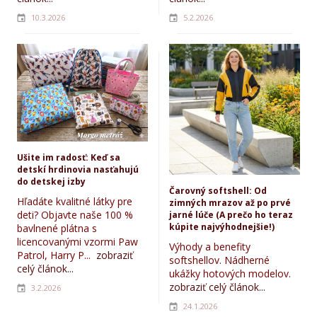
10.3.2026
5.2.2026
Ušite im radosť: Keď sa
detskí hrdinovia nasťahujú
do detskej izby
Čarovný softshell: Od
Hľadáte kvalitné látky pre
zimných mrazov až po prvé
deti? Objavte naše 100 %
jarné lúče (A prečo ho teraz
kúpite najvýhodnejšie!)
bavlnené plátna s
licencovanými vzormi Paw
Výhody a benefity
Patrol, Harry P...
zobraziť
softshellov. Nádherné
celý článok...
ukážky hotových modelov.
zobraziť celý článok...
3.2.2026
24.1.2026