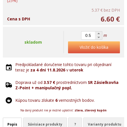
(25%)
5.37 €
bez DPH
6.60 €
Cena s DPH
m
skladom
Vložiť do košíka
Predpokladané doručenie tohto tovaru pri objednaní
teraz je
za 4 dni
11.8.2026
v
utorok
Doprava už od
3.57 €
prostredníctvom
SR Zásielkovňa
Z-Point + manipulačný popl.
Kúpou tovaru získate
6
vernostných bodov.
Na daný produkt nie je možné uplatniť:
zľava, zľavový kupón
Popis
Súvisiace produkty
?
Varianty produktu