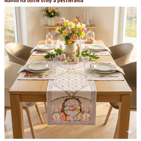
Návod na ušitie štóly a pestierania