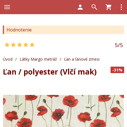
Hodnotenie
5
/
5
Úvod
/
Látky Margo metráž
/
Ľan a ľanové zmesi
Ľan / polyester (Vlčí mak)
-31%