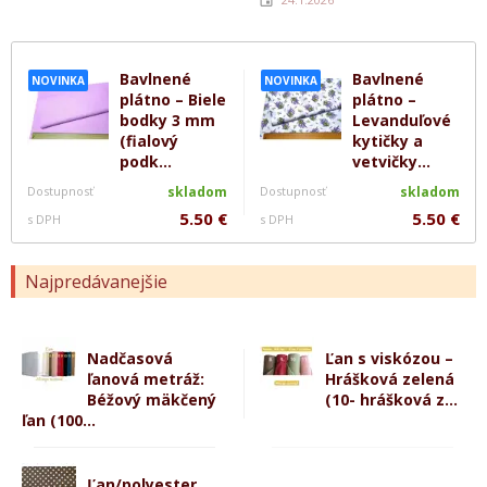
Bavlnené
Bavlnené
NOVINKA
NOVINKA
plátno – Biele
plátno –
bodky 3 mm
Levanduľové
(fialový
kytičky a
podk...
vetvičky...
Dostupnosť
skladom
Dostupnosť
skladom
5.50 €
5.50 €
s DPH
s DPH
Najpredávanejšie
Nadčasová
Ľan s viskózou –
ľanová metráž:
Hrášková zelená
Béžový mäkčený
(10- hrášková z...
ľan (100...
Ľan/polyester