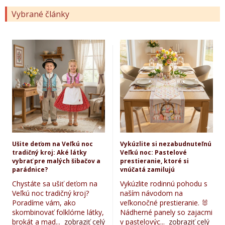
Vybrané články
Ušite deťom na Veľkú noc
Vykúzlite si nezabudnuteľnú
tradičný kroj: Aké látky
Veľkú noc: Pastelové
vybrať pre malých šibačov a
prestieranie, ktoré si
parádnice?
vnúčatá zamilujú
Chystáte sa ušiť deťom na
Vykúzlite rodinnú pohodu s
Veľkú noc tradičný kroj?
naším návodom na
Poradíme vám, ako
veľkonočné prestieranie. 🐰
skombinovať folklórne látky,
Nádherné panely so zajacmi
brokát a mad...
zobraziť celý
v pastelovýc...
zobraziť celý