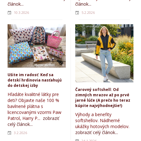
článok...
článok...
10.3.2026
5.2.2026
Ušite im radosť: Keď sa
detskí hrdinovia nasťahujú
do detskej izby
Čarovný softshell: Od
Hľadáte kvalitné látky pre
zimných mrazov až po prvé
deti? Objavte naše 100 %
jarné lúče (A prečo ho teraz
kúpite najvýhodnejšie!)
bavlnené plátna s
licencovanými vzormi Paw
Výhody a benefity
Patrol, Harry P...
zobraziť
softshellov. Nádherné
celý článok...
ukážky hotových modelov.
zobraziť celý článok...
3.2.2026
24.1.2026