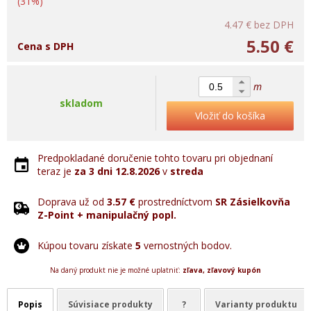
(31%)
4.47 €
bez DPH
5.50 €
Cena s DPH
m
skladom
Vložiť do košíka
Predpokladané doručenie tohto tovaru pri objednaní
teraz je
za 3 dni
12.8.2026
v
streda
Doprava už od
3.57 €
prostredníctvom
SR Zásielkovňa
Z-Point + manipulačný popl.
Kúpou tovaru získate
5
vernostných bodov.
Na daný produkt nie je možné uplatniť:
zľava, zľavový kupón
Popis
Súvisiace produkty
?
Varianty produktu