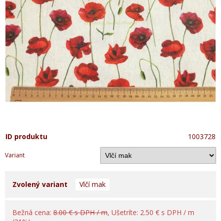
ID produktu
1003728
Variant
Zvolený variant
Vlčí mak
Bežná cena:
8.00 € s DPH / m
, Ušetríte: 2.50 € s DPH / m