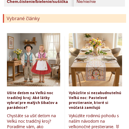
Chem.čistenie/bielenie/sušička
Nie/nie/nie
Vybrané články
Ušite deťom na Veľkú noc
Vykúzlite si nezabudnuteľnú
tradičný kroj: Aké látky
Veľkú noc: Pastelové
vybrať pre malých šibačov a
prestieranie, ktoré si
parádnice?
vnúčatá zamilujú
Chystáte sa ušiť deťom na
Vykúzlite rodinnú pohodu s
Veľkú noc tradičný kroj?
naším návodom na
Poradíme vám, ako
veľkonočné prestieranie. 🐰