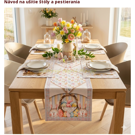
Návod na ušitie štóly a pestierania