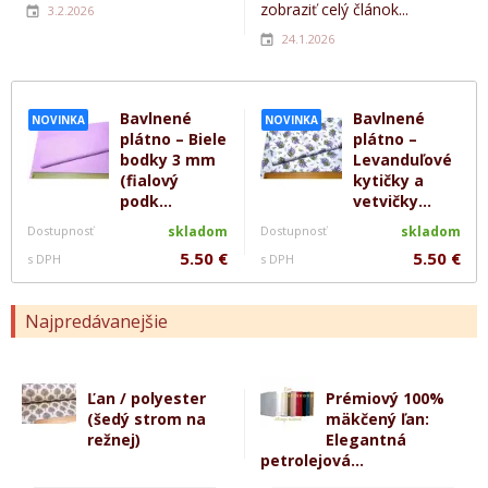
zobraziť celý článok...
3.2.2026
24.1.2026
Bavlnené
Bavlnené
NOVINKA
NOVINKA
plátno – Biele
plátno –
bodky 3 mm
Levanduľové
(fialový
kytičky a
podk...
vetvičky...
Dostupnosť
skladom
Dostupnosť
skladom
5.50 €
5.50 €
s DPH
s DPH
Najpredávanejšie
Ľan / polyester
Prémiový 100%
(šedý strom na
mäkčený ľan:
režnej)
Elegantná
petrolejová...