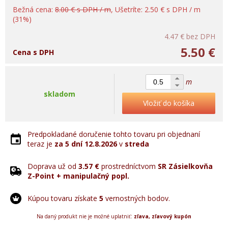
Bežná cena:
8.00 € s DPH / m
, Ušetríte: 2.50 € s DPH / m
(31%)
4.47 €
bez DPH
5.50 €
Cena s DPH
m
skladom
Vložiť do košíka
Predpokladané doručenie tohto tovaru pri objednaní
teraz je
za 5 dní
12.8.2026
v
streda
Doprava už od
3.57 €
prostredníctvom
SR Zásielkovňa
Z-Point + manipulačný popl.
Kúpou tovaru získate
5
vernostných bodov.
Na daný produkt nie je možné uplatniť:
zľava, zľavový kupón