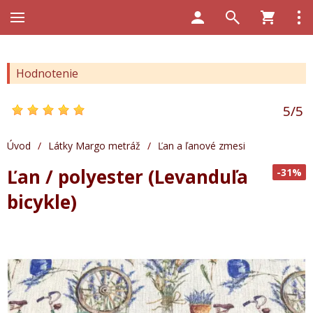
Hodnotenie
5
/
5
Úvod
/
Látky Margo metráž
/
Ľan a ľanové zmesi
Ľan / polyester (Levanduľa
-31%
bicykle)