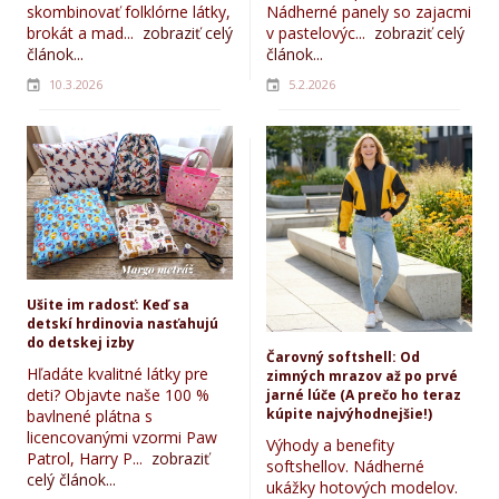
skombinovať folklórne látky,
Nádherné panely so zajacmi
brokát a mad...
zobraziť celý
v pastelovýc...
zobraziť celý
článok...
článok...
10.3.2026
5.2.2026
Ušite im radosť: Keď sa
detskí hrdinovia nasťahujú
do detskej izby
Čarovný softshell: Od
Hľadáte kvalitné látky pre
zimných mrazov až po prvé
deti? Objavte naše 100 %
jarné lúče (A prečo ho teraz
kúpite najvýhodnejšie!)
bavlnené plátna s
licencovanými vzormi Paw
Výhody a benefity
Patrol, Harry P...
zobraziť
softshellov. Nádherné
celý článok...
ukážky hotových modelov.