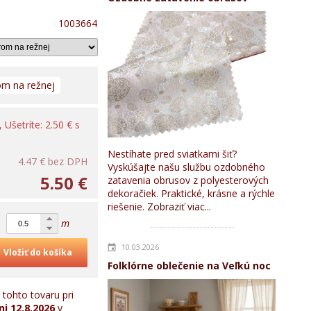
1003664
om na režnej
, Ušetríte: 2.50 € s
Nestíhate pred sviatkami šiť?
4.47 €
bez DPH
Vyskúšajte našu službu ozdobného
5.50 €
zatavenia obrusov z polyesterových
dekoračiek. Praktické, krásne a rýchle
riešenie.
Zobraziť viac...
m
10.03.2026
Vložiť do košíka
Folklórne oblečenie na Veľkú noc
tohto tovaru pri
ni
12.8.2026
v