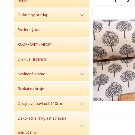
látky)
Diskontný predaj
Posledný kus
ROZPRÁVKY / FILMY
DIY - uši si sám :)
Bavlnené plátno
Brokát na kroje
Dizajnová bavlna š.110cm
Dekoračné látky a metráž na
bytový textil