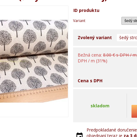
ID produktu
Variant
Zvolený variant
šedý str
Bežná cena:
8.00 € s DPH / m
DPH / m (31%)
Cena s DPH
skladom
Predpokladané doručenie 
objednaní teraz je
za 3 d