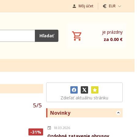
Môj účet
EUR
je prázdny
Hľadať
za 0.00 €
Zdieľať aktuálnu stránku
5
/
5
Novinky
18.03.2026
-31%
Ozdobné zatavenie obrusov