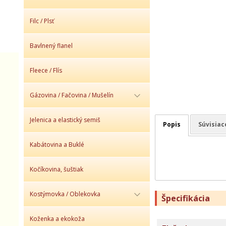
Filc / Plsť
Bavlnený flanel
Fleece / Flís
Gázovina / Fačovina / Mušelín
Jelenica a elastický semiš
Popis
Súvisiac
Kabátovina a Buklé
Kočíkovina, šuštiak
Kostýmovka / Oblekovka
Špecifikácia
Koženka a ekokoža