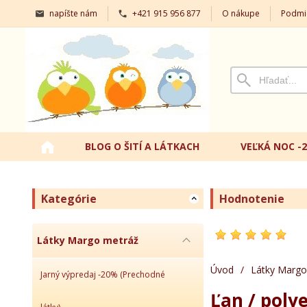
napíšte nám
+421 915 956 877
O nákupe
Podmi
BLOG O ŠITÍ A LÁTKACH
VEĽKÁ NOC -
Kategórie
Hodnotenie
Látky Margo metráž
Úvod
/
Látky Margo
Jarný výpredaj -20% (Prechodné
Ľan / poly