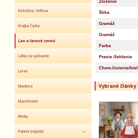
Zloženie
Kožušina, Velboa
Šírka
Gramáž
Krajka Čipka
Gramáž
Ľan a ľanové zmesi
Farba
Látky na vyšívanie
Pranie /žehlenie
Chem.čistenie/bie
Lurex
Vybrané články
Madeira
Manchester
Minky
Patent (náplet)