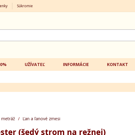
enky
Súkromie
20%
UŽÍVATEĽ
INFORMÁCIE
KONTAKT
 metráž
/
Ľan a ľanové zmesi
ester (šedý strom na režnej)