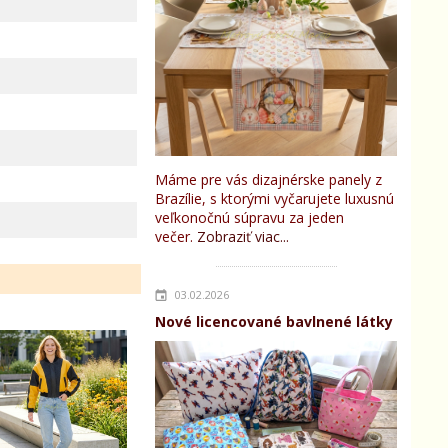
Máme pre vás dizajnérske panely z
Brazílie, s ktorými vyčarujete luxusnú
veľkonočnú súpravu za jeden
večer.
Zobraziť viac...
03.02.2026
Nové licencované bavlnené látky