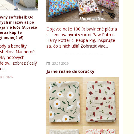
ovný softshell: Od
ných mrazov až po
 jarné lúče (A prečo
Objavte naše 100 % bavlnené plátna
teraz kúpite
s licencovanými vzormi Paw Patrol,
ýhodnejšie!)
Harry Potter či Peppa Pig. Inšpirujte
ody a benefity
sa, čo z nich ušiť!
Zobraziť viac...
tshellov. Nádherné
žky hotových
elov.
zobraziť celý
23.01.2026
ok...
Jarné režné dekoračky
4.1.2026