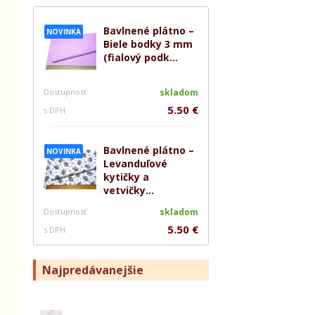
Bavlnené plátno –
NOVINKA
Biele bodky 3 mm
(fialový podk...
Dostupnosť
skladom
5.50 €
s DPH
Bavlnené plátno –
NOVINKA
Levanduľové
kytičky a
vetvičky...
Dostupnosť
skladom
5.50 €
s DPH
Najpredávanejšie