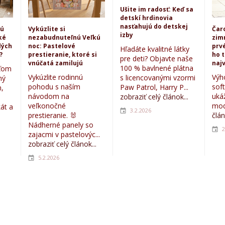
Ušite im radosť: Keď sa
detskí hrdinovia
nasťahujú do detskej
kú
Vykúzlite si
Čar
izby
ké
nezabudnuteľnú Veľkú
zim
lých
noc: Pastelové
prvé
Hľadáte kvalitné látky
?
prestieranie, ktoré si
ho 
pre deti? Objavte naše
vnúčatá zamilujú
najv
100 % bavlnené plátna
eťom
Vykúzlite rodinnú
Výh
s licencovanými vzormi
ný
pohodu s naším
sof
Paw Patrol, Harry P...
,
návodom na
uká
zobraziť celý článok...
veľkonočné
mod
kát a
3.2.2026
prestieranie. 🐰
člán
Nádherné panely so
2
zajacmi v pastelovýc...
zobraziť celý článok...
5.2.2026