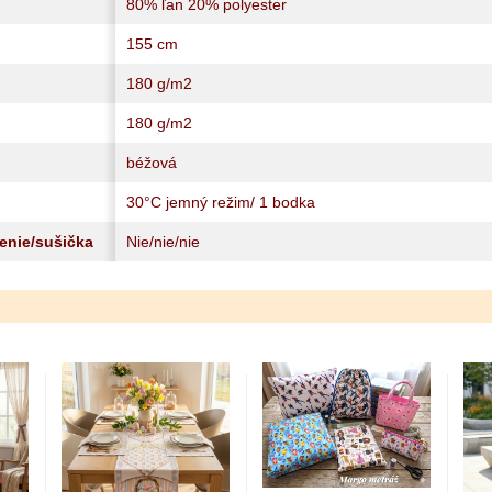
80% ľan 20% polyester
155 cm
180 g/m2
180 g/m2
béžová
30°C jemný režim/ 1 bodka
lenie/sušička
Nie/nie/nie