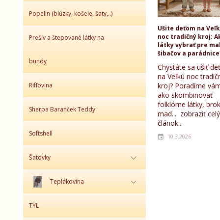
Popelin (blúzky, košele, šaty,..)
Ušite deťom na Veľ
noc tradičný kroj: A
Prešiv a štepované látky na
látky vybrať pre ma
šibačov a parádnice
bundy
Chystáte sa ušiť d
na Veľkú noc tradič
Rifľovina
kroj? Poradíme vám
ako skombinovať
folklórne látky, bro
Sherpa Baranček Teddy
mad...
zobraziť celý
článok...
Softshell
10.3.2026
Šatovky
Teplákovina
TYL