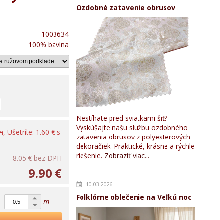
Ozdobné zatavenie obrusov
1003634
100% bavlna
Nestíhate pred sviatkami šiť?
Vyskúšajte našu službu ozdobného
 m
, Ušetríte: 1.60 € s
zatavenia obrusov z polyesterových
dekoračiek. Praktické, krásne a rýchle
riešenie.
Zobraziť viac...
8.05 €
bez DPH
9.90 €
10.03.2026
Folklórne oblečenie na Veľkú noc
m