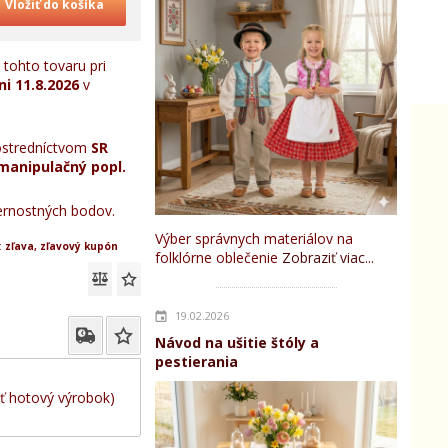
Vložiť do košíka
tohto tovaru pri
ni
11.8.2026
v
stredníctvom
SR
manipulačný popl.
rnostných bodov.
Výber správnych materiálov na
:
zľava, zľavový kupón
folklórne oblečenie
Zobraziť viac...
19.02.2026
Návod na ušitie štóly a
pestierania
iť hotový výrobok)