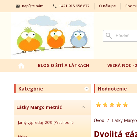
napíšte nám
+421 915 956 877
O nákupe
Podmi
BLOG O ŠITÍ A LÁTKACH
VEĽKÁ NOC -
Kategórie
Hodnotenie
Látky Margo metráž
Úvod
/
Látky Margo
Jarný výpredaj -20% (Prechodné
Dvojitá gá