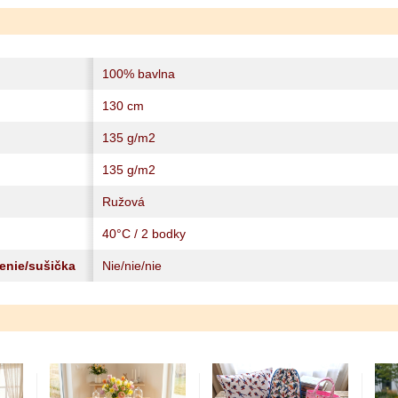
100% bavlna
130 cm
135 g/m2
135 g/m2
Ružová
40°C / 2 bodky
lenie/sušička
Nie/nie/nie