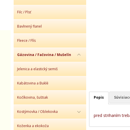
Filc / Plsť
Bavlnený flanel
Fleece / Flís
Gázovina / Fačovina / Mušelín
Jelenica a elastický semiš
Kabátovina a Buklé
Kočíkovina, šuštiak
Popis
Súvisiac
Kostýmovka / Oblekovka
pred strihaním treb
Koženka a ekokoža