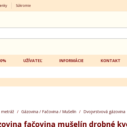
enky
Súkromie
20%
UŽÍVATEĽ
INFORMÁCIE
KONTAKT
 metráž
/
Gázovina / Fačovina / Mušelín
/
Dvojvrstvová gázovina
zovina fačovina mušelín drobné kv