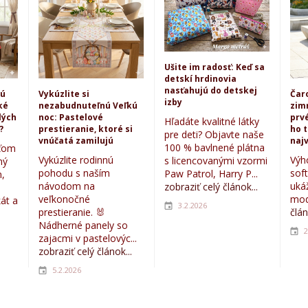
Ušite im radosť: Keď sa
detskí hrdinovia
nasťahujú do detskej
kú
Vykúzlite si
Čar
izby
ké
nezabudnuteľnú Veľkú
zim
lých
noc: Pastelové
prvé
Hľadáte kvalitné látky
?
prestieranie, ktoré si
ho 
pre deti? Objavte naše
vnúčatá zamilujú
najv
100 % bavlnené plátna
eťom
Vykúzlite rodinnú
Výh
s licencovanými vzormi
ný
pohodu s naším
sof
Paw Patrol, Harry P...
,
návodom na
uká
zobraziť celý článok...
veľkonočné
mod
kát a
3.2.2026
prestieranie. 🐰
člán
Nádherné panely so
2
zajacmi v pastelovýc...
zobraziť celý článok...
5.2.2026