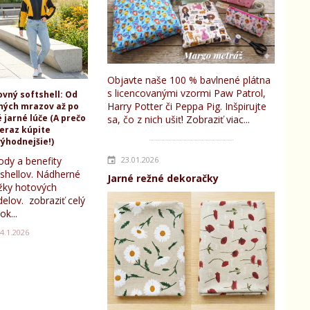
Objavte naše 100 % bavlnené plátna
s licencovanými vzormi Paw Patrol,
ovný softshell: Od
Harry Potter či Peppa Pig. Inšpirujte
ných mrazov až po
 jarné lúče (A prečo
sa, čo z nich ušiť!
Zobraziť viac...
teraz kúpite
ýhodnejšie!)
ody a benefity
23.01.2026
tshellov. Nádherné
Jarné režné dekoračky
žky hotových
elov.
zobraziť celý
ok...
4.1.2026