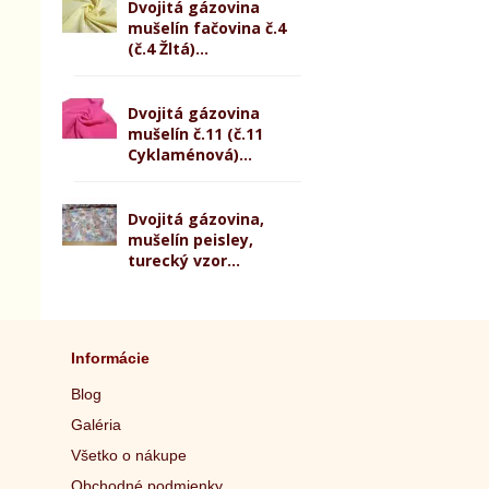
Dvojitá gázovina
mušelín fačovina č.4
(č.4 Žltá)...
Dvojitá gázovina
mušelín č.11 (č.11
Cyklaménová)...
Dvojitá gázovina,
mušelín peisley,
turecký vzor...
Informácie
Blog
Galéria
Všetko o nákupe
Obchodné podmienky