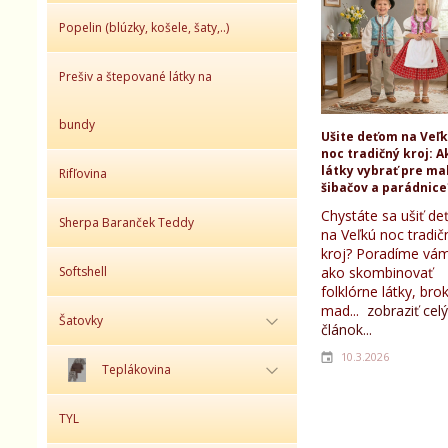
Popelin (blúzky, košele, šaty,..)
Prešiv a štepované látky na
bundy
Ušite deťom na Veľ
noc tradičný kroj: A
látky vybrať pre ma
Rifľovina
šibačov a parádnice
Chystáte sa ušiť d
Sherpa Baranček Teddy
na Veľkú noc tradič
kroj? Poradíme vám
Softshell
ako skombinovať
folklórne látky, bro
mad...
zobraziť celý
Šatovky
článok...
10.3.2026
Teplákovina
TYL