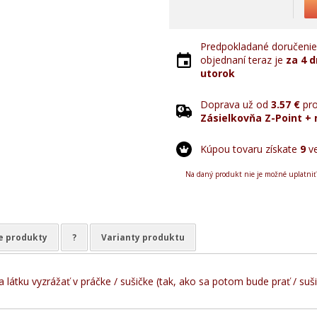
Predpokladané doručenie 
objednaní teraz je
za 4 d
utorok
Doprava už od
3.57 €
pro
Zásielkovňa Z-Point + 
Kúpou tovaru získate
9
ve
Na daný produkt nie je možné uplatniť
e produkty
?
Varianty produktu
a látku vyzrážať v práčke / sušičke (tak, ako sa potom bude prať / suš