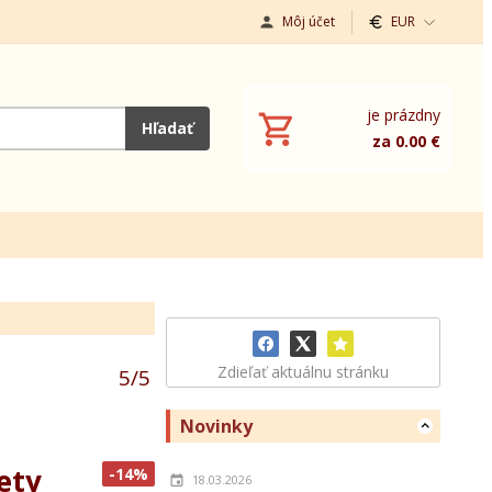
Môj účet
EUR
je prázdny
Hľadať
za 0.00 €
Zdieľať aktuálnu stránku
5
/
5
Novinky
ety
-14%
18.03.2026