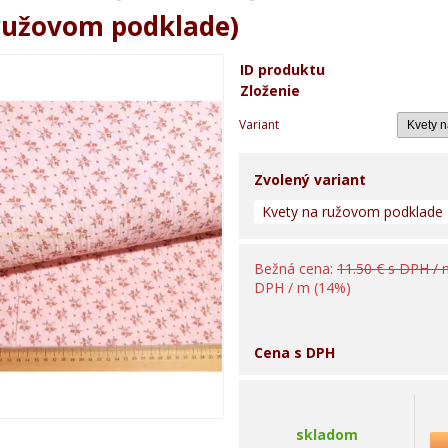
ružovom podklade)
ID produktu
Zloženie
Variant
Zvolený variant
Kvety na ružovom podklade
Bežná cena:
11.50 € s DPH /
DPH / m (14%)
Cena s DPH
skladom