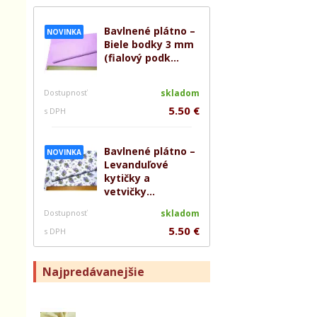
Bavlnené plátno –
NOVINKA
Biele bodky 3 mm
(fialový podk...
Dostupnosť
skladom
5.50 €
s DPH
Bavlnené plátno –
NOVINKA
Levanduľové
kytičky a
vetvičky...
Dostupnosť
skladom
5.50 €
s DPH
Najpredávanejšie