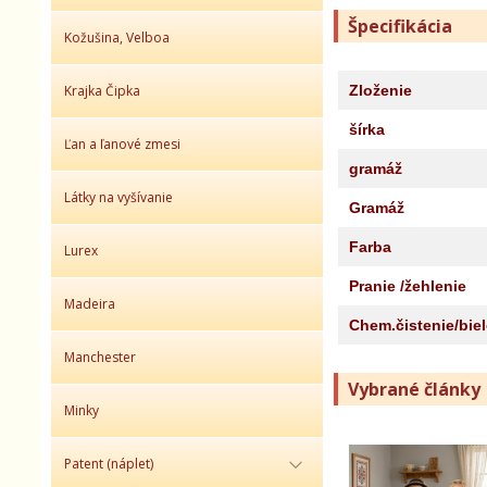
Špecifikácia
Kožušina, Velboa
Krajka Čipka
Zloženie
šírka
Ľan a ľanové zmesi
gramáž
Látky na vyšívanie
Gramáž
Farba
Lurex
Pranie /žehlenie
Madeira
Chem.čistenie/bie
Manchester
Vybrané články
Minky
Patent (náplet)