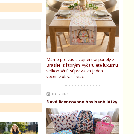
Máme pre vás dizajnérske panely z
Brazílie, s ktorými vyčarujete luxusnú
veľkonočnú súpravu za jeden
večer.
Zobraziť viac...
03.02.2026
Nové licencované bavlnené látky