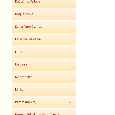
Kožušina, Velboa
Krajka Čipka
Ľan a ľanové zmesi
Látky na vyšívanie
Lurex
Madeira
Manchester
Minky
Patent (náplet)
Popelin (blúzky, košele, šaty,..)