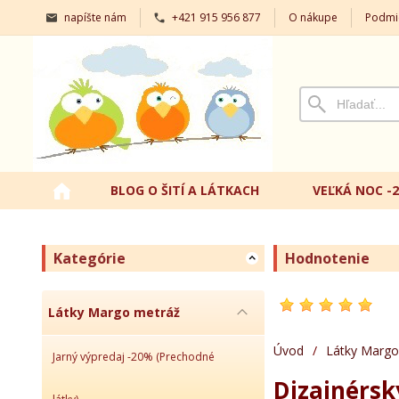
napíšte nám
+421 915 956 877
O nákupe
Podmi
BLOG O ŠITÍ A LÁTKACH
VEĽKÁ NOC -
Kategórie
Hodnotenie
Látky Margo metráž
Úvod
/
Látky Margo
Jarný výpredaj -20% (Prechodné
Dizajnérsk