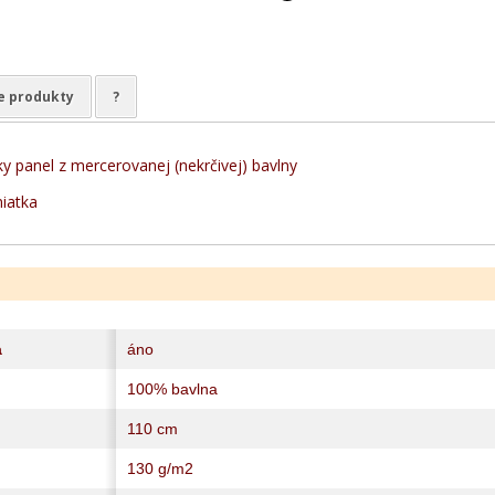
e produkty
?
y panel z mercerovanej (nekrčivej) bavlny
niatka
a
áno
100% bavlna
110 cm
130 g/m2