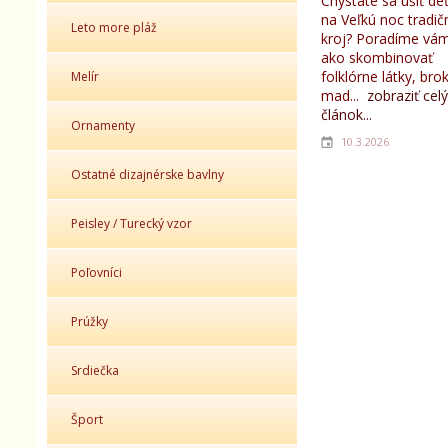
Chystáte sa ušiť d
na Veľkú noc tradič
Leto more pláž
kroj? Poradíme vám
ako skombinovať
folklórne látky, bro
Melír
mad...
zobraziť celý
článok...
Ornamenty
10.3.2026
Ostatné dizajnérske bavlny
Peisley / Turecký vzor
Poľovníci
Prúžky
Srdiečka
Šport