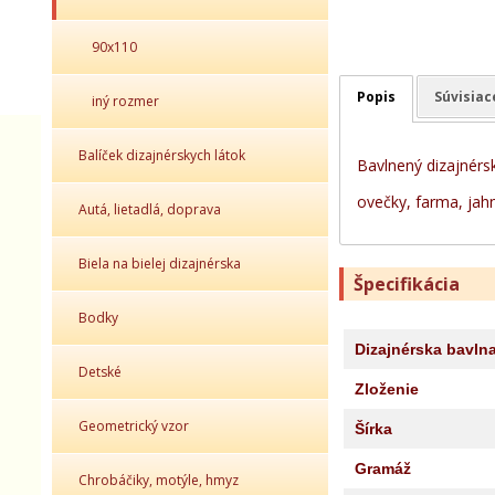
90x110
Popis
Súvisiac
iný rozmer
Balíček dizajnérskych látok
Bavlnený dizajnérsk
ovečky, farma, jah
Autá, lietadlá, doprava
Biela na bielej dizajnérska
Špecifikácia
Bodky
Dizajnérska bavln
Detské
Zloženie
Geometrický vzor
Šírka
Gramáž
Chrobáčiky, motýle, hmyz