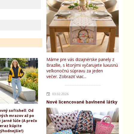
Máme pre vás dizajnérske panely z
Brazílie, s ktorými vyčarujete luxusnú
veľkonočnú súpravu za jeden
večer.
Zobraziť viac...
03.02.2026
Nové licencované bavlnené látky
ovný softshell: Od
ných mrazov až po
 jarné lúče (A prečo
teraz kúpite
ýhodnejšie!)