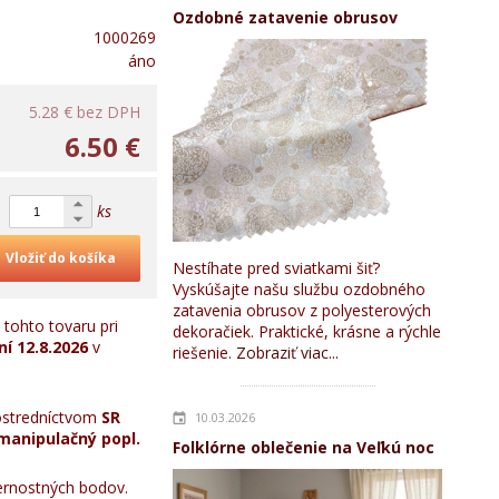
Ozdobné zatavenie obrusov
1000269
áno
5.28 €
bez DPH
6.50 €
ks
Vložiť do košíka
Nestíhate pred sviatkami šiť?
Vyskúšajte našu službu ozdobného
zatavenia obrusov z polyesterových
tohto tovaru pri
dekoračiek. Praktické, krásne a rýchle
ní
12.8.2026
v
riešenie.
Zobraziť viac...
stredníctvom
SR
10.03.2026
manipulačný popl.
Folklórne oblečenie na Veľkú noc
rnostných bodov.