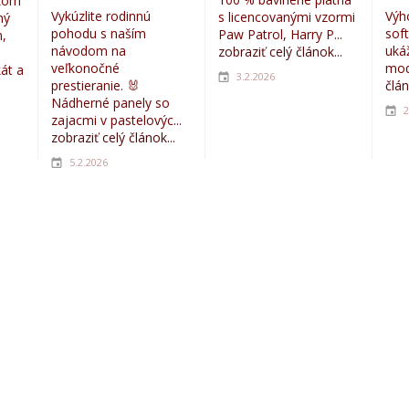
eťom
Vykúzlite rodinnú
Výh
s licencovanými vzormi
ný
pohodu s naším
sof
Paw Patrol, Harry P...
,
návodom na
uká
zobraziť celý článok...
veľkonočné
mod
kát a
3.2.2026
prestieranie. 🐰
člán
Nádherné panely so
2
zajacmi v pastelovýc...
zobraziť celý článok...
5.2.2026