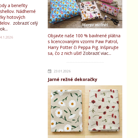
ody a benefity
tshellov. Nádherné
žky hotových
elov.
zobraziť celý
ok...
Objavte naše 100 % bavlnené plátna
4.1.2026
s licencovanými vzormi Paw Patrol,
Harry Potter či Peppa Pig. Inšpirujte
sa, čo z nich ušiť!
Zobraziť viac...
23.01.2026
Jarné režné dekoračky