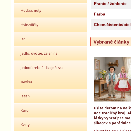
Pranie / žehlenie
Hudba, noty
Farba
Hviezdičky
Chem.čistenie/bie
Jar
Vybrané články
Jedlo, ovocie, zelenina
Jednofarebná dizajnérska
bavlna
Jeseň
Ušite deťom na Veľ
Káro
noc tradičný kroj: A
látky vybrať pre ma
šibačov a parádnice
Kvety