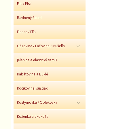
Filc / Plsť
Bavlnený flanel
Fleece / Flís
Gázovina / Fačovina / Mušelín
Jelenica a elastický semiš
Kabátovina a Buklé
Kočíkovina, šuštiak
Kostýmovka / Oblekovka
Koženka a ekokoža