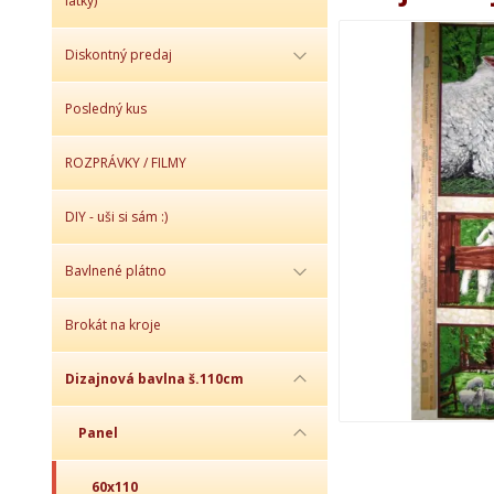
látky)
Diskontný predaj
Posledný kus
ROZPRÁVKY / FILMY
DIY - uši si sám :)
Bavlnené plátno
Brokát na kroje
Dizajnová bavlna š.110cm
Panel
60x110