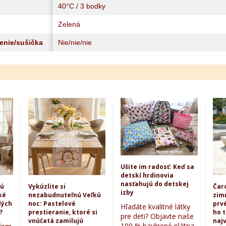
40°C / 3 bodky
Zelená
lenie/sušička
Nie/nie/nie
Ušite im radosť: Keď sa
detskí hrdinovia
nasťahujú do detskej
kú
Vykúzlite si
Čar
izby
ké
nezabudnuteľnú Veľkú
zim
lých
noc: Pastelové
prvé
Hľadáte kvalitné látky
?
prestieranie, ktoré si
ho 
pre deti? Objavte naše
vnúčatá zamilujú
najv
100 % bavlnené plátna