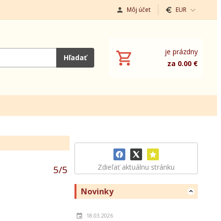
Môj účet
EUR
je prázdny
Hľadať
za 0.00 €
Zdieľať aktuálnu stránku
5
/
5
Novinky
18.03.2026