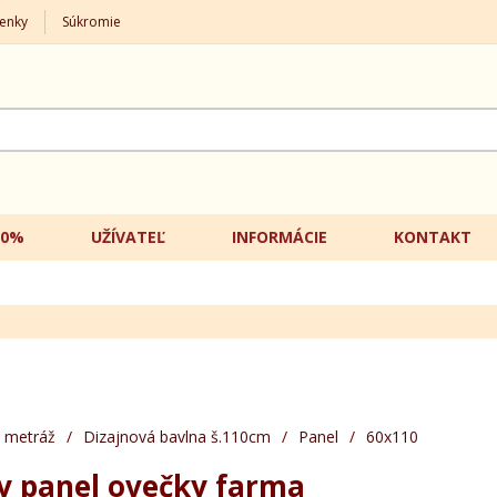
enky
Súkromie
20%
UŽÍVATEĽ
INFORMÁCIE
KONTAKT
 metráž
/
Dizajnová bavlna š.110cm
/
Panel
/
60x110
y panel ovečky farma