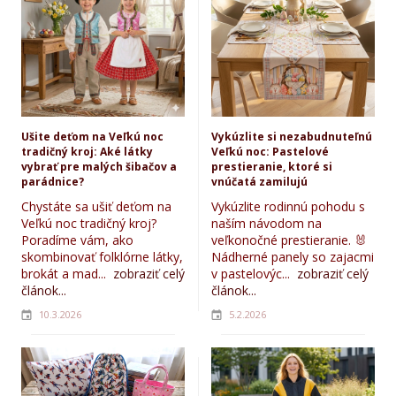
Ušite deťom na Veľkú noc
Vykúzlite si nezabudnuteľnú
tradičný kroj: Aké látky
Veľkú noc: Pastelové
vybrať pre malých šibačov a
prestieranie, ktoré si
parádnice?
vnúčatá zamilujú
Chystáte sa ušiť deťom na
Vykúzlite rodinnú pohodu s
Veľkú noc tradičný kroj?
naším návodom na
Poradíme vám, ako
veľkonočné prestieranie. 🐰
skombinovať folklórne látky,
Nádherné panely so zajacmi
brokát a mad...
zobraziť celý
v pastelovýc...
zobraziť celý
článok...
článok...
10.3.2026
5.2.2026