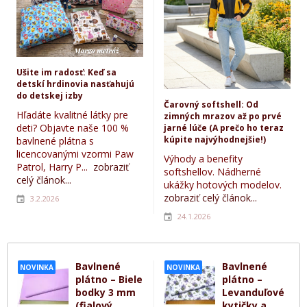
Ušite im radosť: Keď sa
detskí hrdinovia nasťahujú
do detskej izby
Čarovný softshell: Od
Hľadáte kvalitné látky pre
zimných mrazov až po prvé
deti? Objavte naše 100 %
jarné lúče (A prečo ho teraz
kúpite najvýhodnejšie!)
bavlnené plátna s
licencovanými vzormi Paw
Výhody a benefity
Patrol, Harry P...
zobraziť
softshellov. Nádherné
celý článok...
ukážky hotových modelov.
zobraziť celý článok...
3.2.2026
24.1.2026
Bavlnené
Bavlnené
NOVINKA
NOVINKA
plátno – Biele
plátno –
bodky 3 mm
Levanduľové
(fialový
kytičky a