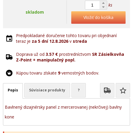
ks
skladom
Vložiť do košíka
Predpokladané doručenie tohto tovaru pri objednaní
teraz je
za 5 dní
12.8.2026
v
streda
Doprava už od
3.57 €
prostredníctvom
SR Zásielkovňa
Z-Point + manipulačný popl.
Kúpou tovaru získate
9
vernostných bodov.
Popis
Súvisiace produkty
?
Bavlnený dizajnérsky panel z mercerovanej (nekrčivej) bavlny
kone