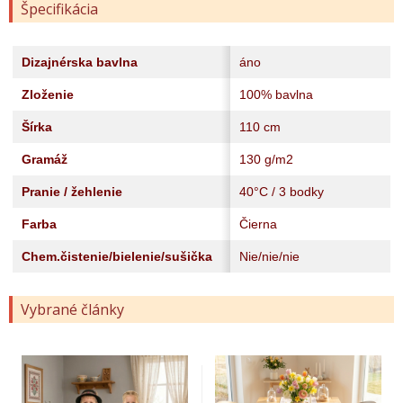
Špecifikácia
Dizajnérska bavlna
áno
Zloženie
100% bavlna
Šírka
110 cm
Gramáž
130 g/m2
Pranie / žehlenie
40°C / 3 bodky
Farba
Čierna
Chem.čistenie/bielenie/sušička
Nie/nie/nie
Vybrané články