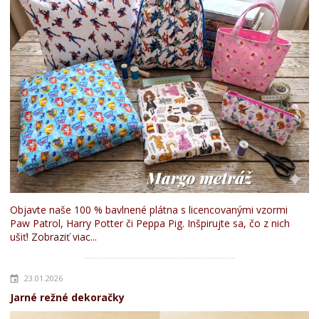
Objavte naše 100 % bavlnené plátna s licencovanými vzormi
Paw Patrol, Harry Potter či Peppa Pig. Inšpirujte sa, čo z nich
ušiť!
Zobraziť viac...
23.01.2026
Jarné režné dekoračky