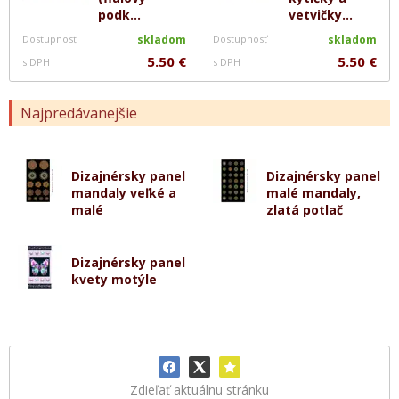
podk...
vetvičky...
Dostupnosť
skladom
Dostupnosť
skladom
5.50 €
5.50 €
s DPH
s DPH
Najpredávanejšie
Dizajnérsky panel
Dizajnérsky panel
mandaly veľké a
malé mandaly,
malé
zlatá potlač
Dizajnérsky panel
kvety motýle
Zdieľať aktuálnu stránku