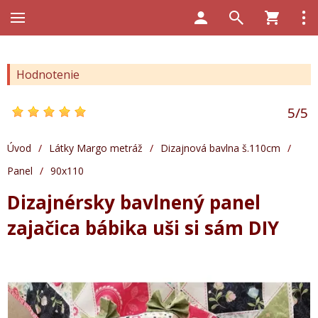
Hodnotenie
5
/
5
Úvod
/
Látky Margo metráž
/
Dizajnová bavlna š.110cm
/
Panel
/
90x110
Dizajnérsky bavlnený panel
zajačica bábika uši si sám DIY