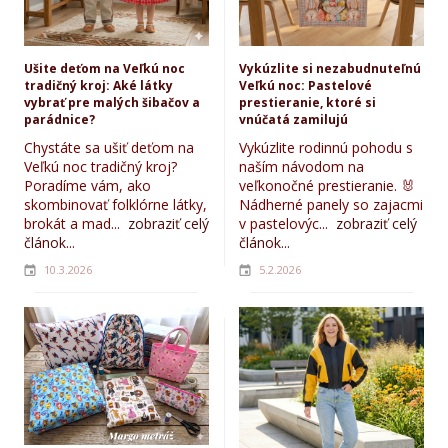
Ušite deťom na Veľkú noc
Vykúzlite si nezabudnuteľnú
tradičný kroj: Aké látky
Veľkú noc: Pastelové
vybrať pre malých šibačov a
prestieranie, ktoré si
parádnice?
vnúčatá zamilujú
Chystáte sa ušiť deťom na
Vykúzlite rodinnú pohodu s
Veľkú noc tradičný kroj?
naším návodom na
Poradíme vám, ako
veľkonočné prestieranie. 🐰
skombinovať folklórne látky,
Nádherné panely so zajacmi
brokát a mad...
zobraziť celý
v pastelovýc...
zobraziť celý
článok...
článok...
10.3.2026
5.2.2026