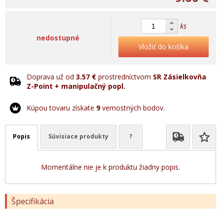
ks
nedostupné
Vložiť do košíka
Doprava už od
3.57 €
prostredníctvom
SR Zásielkovňa
Z-Point + manipulačný popl.
Kúpou tovaru získate
9
vernostných bodov.
Popis
Súvisiace produkty
?
Momentálne nie je k produktu žiadny popis.
Špecifikácia