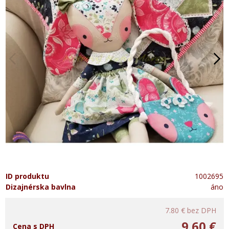
ID produktu
1002695
Dizajnérska bavlna
áno
7.80 €
bez DPH
9.60 €
Cena s DPH