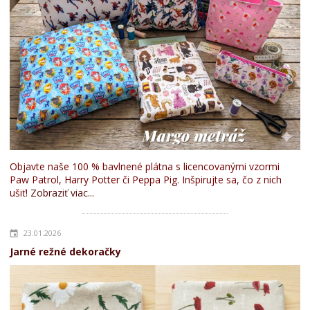
Objavte naše 100 % bavlnené plátna s licencovanými vzormi
Paw Patrol, Harry Potter či Peppa Pig. Inšpirujte sa, čo z nich
ušiť!
Zobraziť viac...
23.01.2026
Jarné režné dekoračky