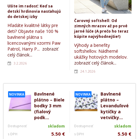
Ušite im radosť: Keď sa
detskí hrdinovia nasťahujú
do detskej izby
Čarovný softshell: Od
Hľadáte kvalitné látky pre
zimných mrazov až po prvé
deti? Objavte naše 100 %
jarné lúče (A prečo ho teraz
kúpite najvýhodnejšie!)
bavlnené plátna s
licencovanými vzormi Paw
Výhody a benefity
Patrol, Harry P...
zobraziť
softshellov. Nádherné
celý článok...
ukážky hotových modelov.
zobraziť celý článok...
3.2.2026
24.1.2026
Bavlnené
Bavlnené
NOVINKA
NOVINKA
plátno – Biele
plátno –
bodky 3 mm
Levanduľové
(fialový
kytičky a
podk...
vetvičky...
Dostupnosť
skladom
Dostupnosť
skladom
5.50 €
5.50 €
s DPH
s DPH