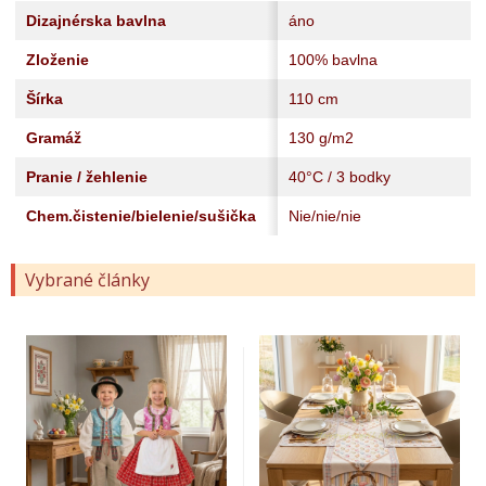
Dizajnérska bavlna
áno
Zloženie
100% bavlna
Šírka
110 cm
Gramáž
130 g/m2
Pranie / žehlenie
40°C / 3 bodky
Chem.čistenie/bielenie/sušička
Nie/nie/nie
Vybrané články