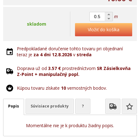
m
skladom
Vložiť do košíka
Predpokladané doručenie tohto tovaru pri objednaní
teraz je
za 4 dni
12.8.2026
v
streda
Doprava už od
3.57 €
prostredníctvom
SR Zásielkovňa
Z-Point + manipulačný popl.
Kúpou tovaru získate
10
vernostných bodov.
Popis
Súvisiace produkty
?
Momentálne nie je k produktu žiadny popis.