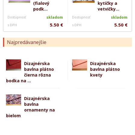
(fialový
kytičky a
podk...
vetvičky...
Dostupnosť
skladom
Dostupnosť
skladom
5.50 €
5.50 €
s DPH
s DPH
Najpredávanejšie
Dizajnérska
Dizajnérska
bavlna plátno
bavlna plátno
čierna rôzna
kvety
bodka na ...
Dizajnérska
bavlna
ornamenty na
bielom