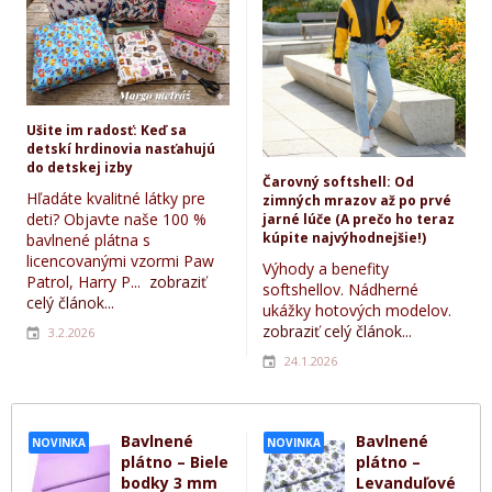
Ušite im radosť: Keď sa
detskí hrdinovia nasťahujú
do detskej izby
Čarovný softshell: Od
Hľadáte kvalitné látky pre
zimných mrazov až po prvé
deti? Objavte naše 100 %
jarné lúče (A prečo ho teraz
kúpite najvýhodnejšie!)
bavlnené plátna s
licencovanými vzormi Paw
Výhody a benefity
Patrol, Harry P...
zobraziť
softshellov. Nádherné
celý článok...
ukážky hotových modelov.
zobraziť celý článok...
3.2.2026
24.1.2026
Bavlnené
Bavlnené
NOVINKA
NOVINKA
plátno – Biele
plátno –
bodky 3 mm
Levanduľové