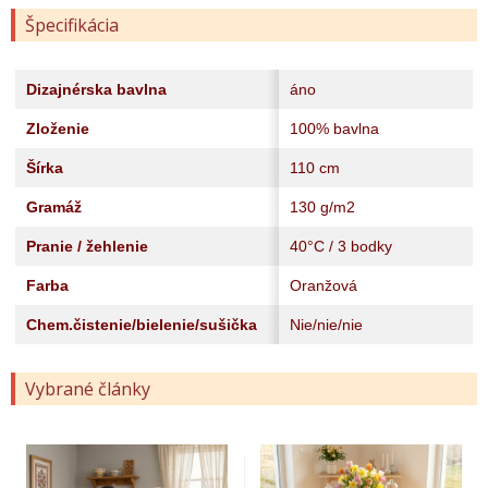
Špecifikácia
Dizajnérska bavlna
áno
Zloženie
100% bavlna
Šírka
110 cm
Gramáž
130 g/m2
Pranie / žehlenie
40°C / 3 bodky
Farba
Oranžová
Chem.čistenie/bielenie/sušička
Nie/nie/nie
Vybrané články