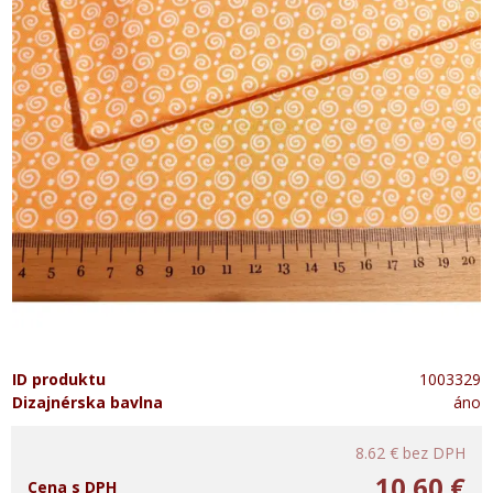
ID produktu
1003329
Dizajnérska bavlna
áno
8.62 €
bez DPH
10.60 €
Cena s DPH