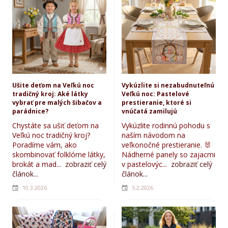
Ušite deťom na Veľkú noc
Vykúzlite si nezabudnuteľnú
tradičný kroj: Aké látky
Veľkú noc: Pastelové
vybrať pre malých šibačov a
prestieranie, ktoré si
parádnice?
vnúčatá zamilujú
Chystáte sa ušiť deťom na
Vykúzlite rodinnú pohodu s
Veľkú noc tradičný kroj?
naším návodom na
Poradíme vám, ako
veľkonočné prestieranie. 🐰
skombinovať folklórne látky,
Nádherné panely so zajacmi
brokát a mad...
zobraziť celý
v pastelovýc...
zobraziť celý
článok...
článok...
10.3.2026
5.2.2026