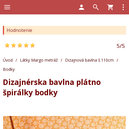
Hodnotenie
5
/
5
Úvod
/
Látky Margo metráž
/
Dizajnová bavlna š.110cm
/
Bodky
Dizajnérska bavlna plátno
špirálky bodky