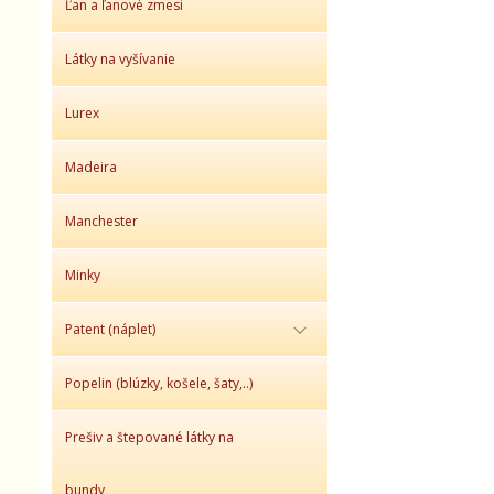
Ľan a ľanové zmesi
Látky na vyšívanie
Lurex
Madeira
Manchester
Minky
Patent (náplet)
Popelin (blúzky, košele, šaty,..)
Prešiv a štepované látky na
bundy