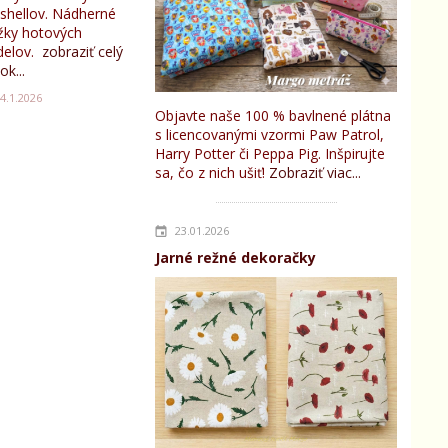
tshellov. Nádherné
žky hotových
elov.
zobraziť celý
ok...
4.1.2026
Objavte naše 100 % bavlnené plátna
s licencovanými vzormi Paw Patrol,
Harry Potter či Peppa Pig. Inšpirujte
sa, čo z nich ušiť!
Zobraziť viac...
23.01.2026
Jarné režné dekoračky