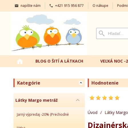
napíšte nám
+421 915 956 877
O nákupe
Podmi
BLOG O ŠITÍ A LÁTKACH
VEĽKÁ NOC -
Kategórie
Hodnotenie
Látky Margo metráž
Úvod
/
Látky Margo
Jarný výpredaj -20% (Prechodné
Dizajnérsk