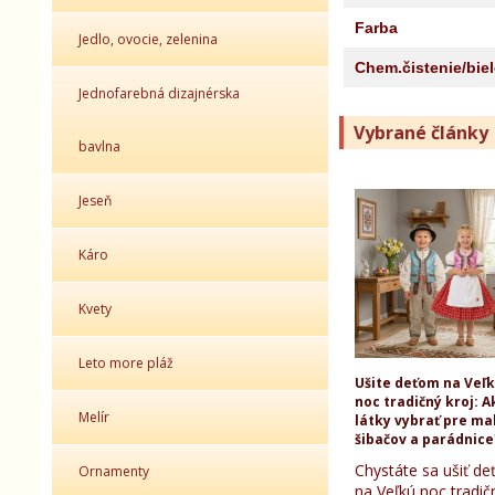
Farba
Jedlo, ovocie, zelenina
Chem.čistenie/bie
Jednofarebná dizajnérska
Vybrané články
bavlna
Jeseň
Káro
Kvety
Leto more pláž
Ušite deťom na Veľ
noc tradičný kroj: A
Melír
látky vybrať pre ma
šibačov a parádnice
Chystáte sa ušiť d
Ornamenty
na Veľkú noc tradič