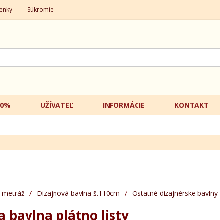
enky
Súkromie
20%
UŽÍVATEĽ
INFORMÁCIE
KONTAKT
 metráž
/
Dizajnová bavlna š.110cm
/
Ostatné dizajnérske bavlny
a bavlna plátno listy