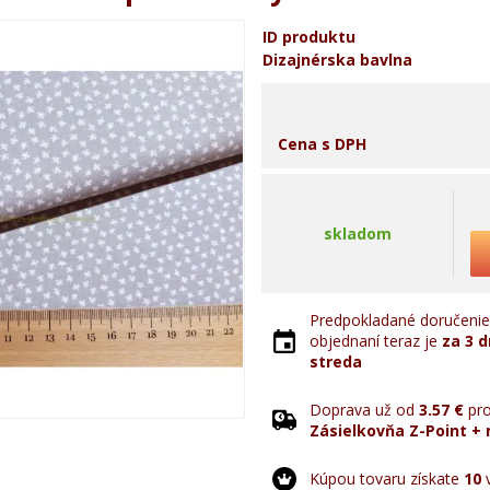
ID produktu
Dizajnérska bavlna
Cena s DPH
skladom
Predpokladané doručenie 
objednaní teraz je
za 3 d
streda
Doprava už od
3.57 €
pro
Zásielkovňa Z-Point + 
Kúpou tovaru získate
10
v