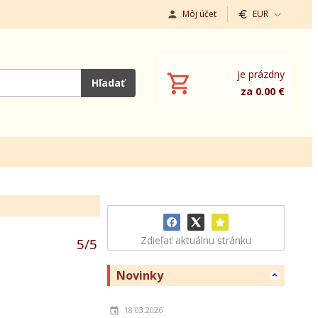
Môj účet
EUR
je prázdny
Hľadať
za 0.00 €
Zdieľať aktuálnu stránku
5
/
5
Novinky
18.03.2026