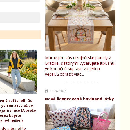
Máme pre vás dizajnérske panely z
Brazílie, s ktorými vyčarujete luxusnú
veľkonočnú súpravu za jeden
večer.
Zobraziť viac...
03.02.2026
Nové licencované bavlnené látky
ovný softshell: Od
ných mrazov až po
 jarné lúče (A prečo
teraz kúpite
ýhodnejšie!)
ody a benefity