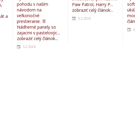
pohodu s naším
sof
Paw Patrol, Harry P...
,
návodom na
uká
zobraziť celý článok...
veľkonočné
mod
kát a
3.2.2026
prestieranie. 🐰
člán
Nádherné panely so
2
zajacmi v pastelovýc...
zobraziť celý článok...
5.2.2026