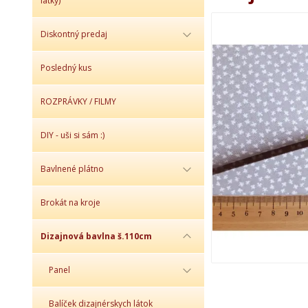
látky)
Diskontný predaj
Posledný kus
ROZPRÁVKY / FILMY
DIY - uši si sám :)
Bavlnené plátno
Brokát na kroje
Dizajnová bavlna š.110cm
Panel
Balíček dizajnérskych látok