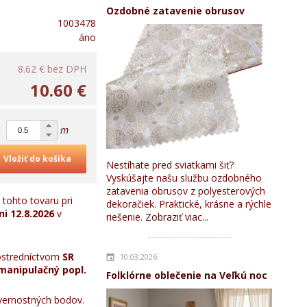
Ozdobné zatavenie obrusov
1003478
áno
8.62 €
bez DPH
10.60 €
m
Vložiť do košíka
Nestíhate pred sviatkami šiť?
Vyskúšajte našu službu ozdobného
zatavenia obrusov z polyesterových
tohto tovaru pri
dekoračiek. Praktické, krásne a rýchle
ni
12.8.2026
v
riešenie.
Zobraziť viac...
stredníctvom
SR
10.03.2026
manipulačný popl.
Folklórne oblečenie na Veľkú noc
ernostných bodov.