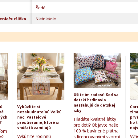
Šedá
lenie/sušička
Nie/nie/nie
Ušite im radosť: Keď sa
detskí hrdinovia
nasťahujú do detskej
kú
Vykúzlite si
Čar
izby
ké
nezabudnuteľnú Veľkú
zim
lých
noc: Pastelové
prvé
Hľadáte kvalitné látky
?
prestieranie, ktoré si
ho 
pre deti? Objavte naše
vnúčatá zamilujú
najv
100 % bavlnené plátna
eťom
Vykúzlite rodinnú
Výh
s licencovanými vzormi
ný