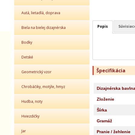
Autá, lietadlá, doprava
Popis
Súvisiac
Biela na bielej dizajnérska
Bodky
Detské
Špecifikácia
Geometrický vzor
Chrobáčiky, motýle, hmyz
Dizajnérska bavln
Zloženie
Hudba, noty
Šírka
Hviezdičky
Gramáž
Jar
Pranie / žehlenie