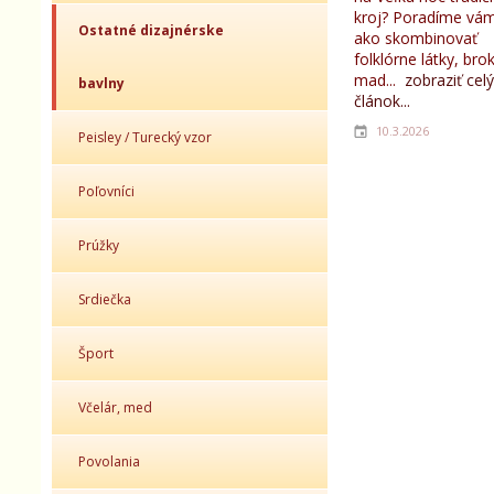
kroj? Poradíme vám
Ostatné dizajnérske
ako skombinovať
folklórne látky, bro
mad...
zobraziť celý
bavlny
článok...
10.3.2026
Peisley / Turecký vzor
Poľovníci
Prúžky
Srdiečka
Šport
Včelár, med
Povolania