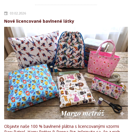
03.02.2026
Nové licencované bavlnené látky
Objavte naše 100 % bavlnené plátna s licencovanými vzormi
Paw Patrol, Harry Potter či Peppa Pig. Inšpirujte sa, čo z nich