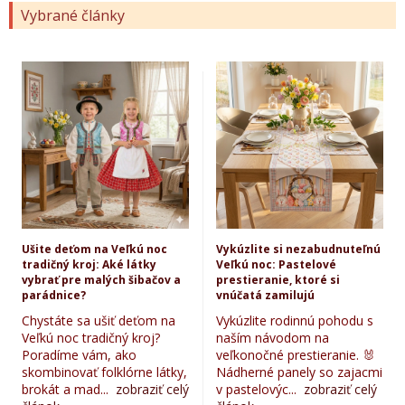
Vybrané články
Ušite deťom na Veľkú noc
Vykúzlite si nezabudnuteľnú
tradičný kroj: Aké látky
Veľkú noc: Pastelové
vybrať pre malých šibačov a
prestieranie, ktoré si
parádnice?
vnúčatá zamilujú
Chystáte sa ušiť deťom na
Vykúzlite rodinnú pohodu s
Veľkú noc tradičný kroj?
naším návodom na
Poradíme vám, ako
veľkonočné prestieranie. 🐰
skombinovať folklórne látky,
Nádherné panely so zajacmi
brokát a mad...
zobraziť celý
v pastelovýc...
zobraziť celý