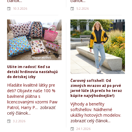
článok...
článok...
10.3.2026
5.2.2026
Ušite im radosť: Keď sa
detskí hrdinovia nasťahujú
do detskej izby
Čarovný softshell: Od
Hľadáte kvalitné látky pre
zimných mrazov až po prvé
deti? Objavte naše 100 %
jarné lúče (A prečo ho teraz
kúpite najvýhodnejšie!)
bavlnené plátna s
licencovanými vzormi Paw
Výhody a benefity
Patrol, Harry P...
zobraziť
softshellov. Nádherné
celý článok...
ukážky hotových modelov.
zobraziť celý článok...
3.2.2026
24.1.2026