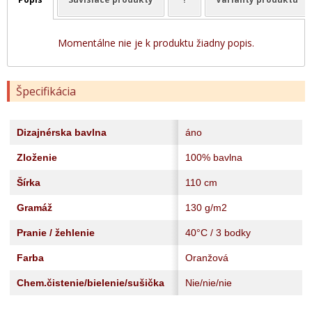
Momentálne nie je k produktu žiadny popis.
Špecifikácia
Dizajnérska bavlna
áno
Zloženie
100% bavlna
Šírka
110 cm
Gramáž
130 g/m2
Pranie / žehlenie
40°C / 3 bodky
Farba
Oranžová
Chem.čistenie/bielenie/sušička
Nie/nie/nie