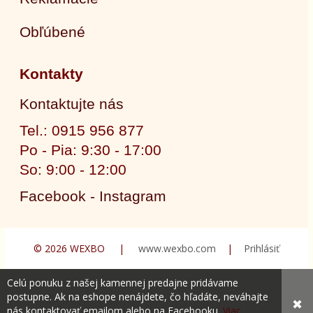
Obľúbené
Kontakty
Kontaktujte nás
Tel.: 0915 956 877
Po - Pia: 9:30 - 17:00
So: 9:00 - 12:00
Facebook - Instagram
© 2026 WEXBO |
www.wexbo.com
|
Prihlásiť
Celú ponuku z našej kamennej predajne pridávame
postupne. Ak na eshope nenájdete, čo hľadáte, neváhajte
✖
nás kontaktovať emailom alebo na Facebooku.
Viac