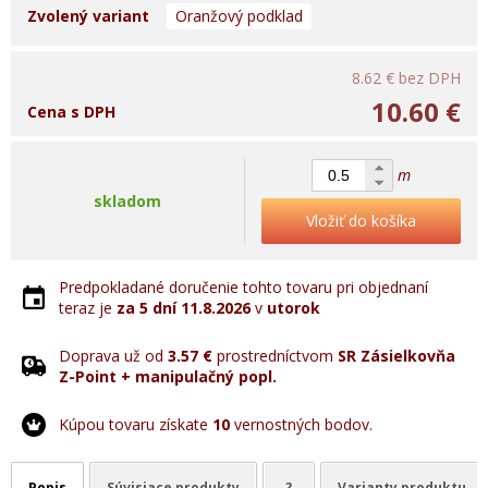
Zvolený variant
Oranžový podklad
8.62 €
bez DPH
10.60 €
Cena s DPH
m
skladom
Vložiť do košíka
Predpokladané doručenie tohto tovaru pri objednaní
teraz je
za 5 dní
11.8.2026
v
utorok
Doprava už od
3.57 €
prostredníctvom
SR Zásielkovňa
Z-Point + manipulačný popl.
Kúpou tovaru získate
10
vernostných bodov.
Popis
Súvisiace produkty
?
Varianty produktu