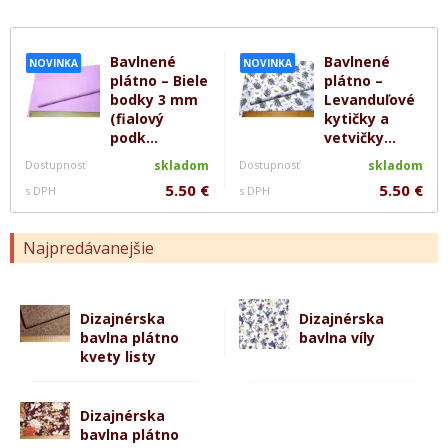
Bavlnené
Bavlnené
NOVINKA
NOVINKA
plátno – Biele
plátno –
bodky 3 mm
Levanduľové
(fialový
kytičky a
podk...
vetvičky...
Dostupnosť
skladom
Dostupnosť
skladom
5.50 €
5.50 €
s DPH
s DPH
Najpredávanejšie
Dizajnérska
Dizajnérska
bavlna plátno
bavlna víly
kvety listy
Dizajnérska
bavlna plátno