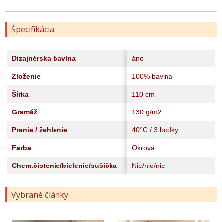
Špecifikácia
Dizajnérska bavlna
áno
Zloženie
100% bavlna
Šírka
110 cm
Gramáž
130 g/m2
Pranie / žehlenie
40°C / 3 bodky
Farba
Okrová
Chem.čistenie/bielenie/sušička
Nie/nie/nie
Vybrané články