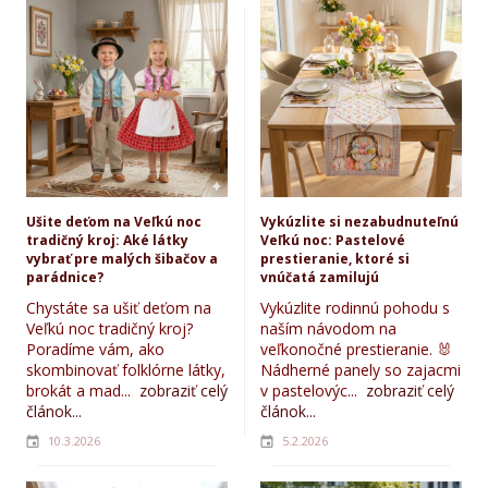
Ušite deťom na Veľkú noc
Vykúzlite si nezabudnuteľnú
tradičný kroj: Aké látky
Veľkú noc: Pastelové
vybrať pre malých šibačov a
prestieranie, ktoré si
parádnice?
vnúčatá zamilujú
Chystáte sa ušiť deťom na
Vykúzlite rodinnú pohodu s
Veľkú noc tradičný kroj?
naším návodom na
Poradíme vám, ako
veľkonočné prestieranie. 🐰
skombinovať folklórne látky,
Nádherné panely so zajacmi
brokát a mad...
zobraziť celý
v pastelovýc...
zobraziť celý
článok...
článok...
10.3.2026
5.2.2026