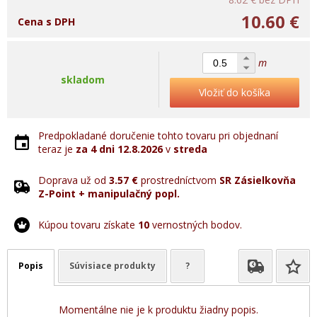
10.60 €
Cena s DPH
m
skladom
Vložiť do košíka
Predpokladané doručenie tohto tovaru pri objednaní
teraz je
za 4 dni
12.8.2026
v
streda
Doprava už od
3.57 €
prostredníctvom
SR Zásielkovňa
Z-Point + manipulačný popl.
Kúpou tovaru získate
10
vernostných bodov.
Popis
Súvisiace produkty
?
Momentálne nie je k produktu žiadny popis.