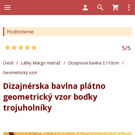
Hodnotenie
5
/
5
Úvod
/
Látky Margo metráž
/
Dizajnová bavlna š.110cm
/
Geometrický vzor
Dizajnérska bavlna plátno
geometrický vzor boďky
trojuholníky