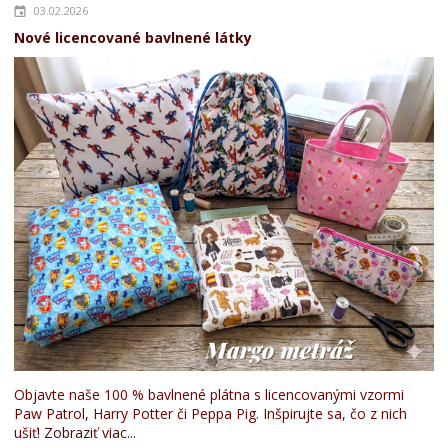
03.02.2026
Nové licencované bavlnené látky
Objavte naše 100 % bavlnené plátna s licencovanými vzormi
Paw Patrol, Harry Potter či Peppa Pig. Inšpirujte sa, čo z nich
ušiť!
Zobraziť viac...