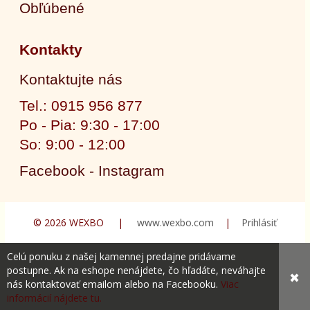
Obľúbené
Kontakty
Kontaktujte nás
Tel.: 0915 956 877
Po - Pia: 9:30 - 17:00
So: 9:00 - 12:00
Facebook - Instagram
© 2026 WEXBO |
www.wexbo.com
|
Prihlásiť
Celú ponuku z našej kamennej predajne pridávame
postupne. Ak na eshope nenájdete, čo hľadáte, neváhajte
✖
nás kontaktovať emailom alebo na Facebooku.
Viac
informácií nájdete tu.