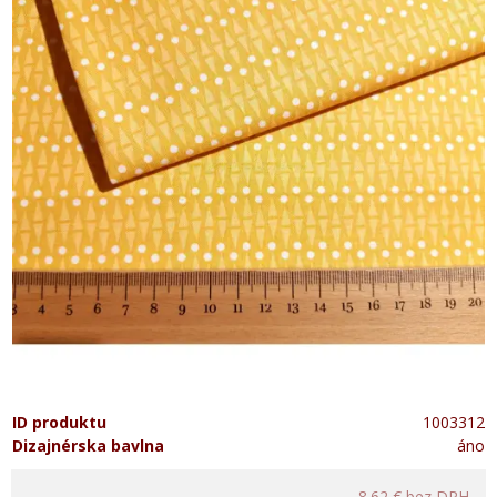
ID produktu
1003312
Dizajnérska bavlna
áno
8.62 €
bez DPH