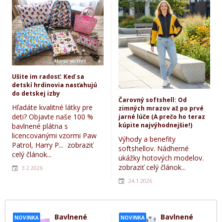
Ušite im radosť: Keď sa
detskí hrdinovia nasťahujú
do detskej izby
Čarovný softshell: Od
Hľadáte kvalitné látky pre
zimných mrazov až po prvé
deti? Objavte naše 100 %
jarné lúče (A prečo ho teraz
kúpite najvýhodnejšie!)
bavlnené plátna s
licencovanými vzormi Paw
Výhody a benefity
Patrol, Harry P...
zobraziť
softshellov. Nádherné
celý článok...
ukážky hotových modelov.
zobraziť celý článok...
3.2.2026
24.1.2026
Bavlnené
Bavlnené
NOVINKA
NOVINKA