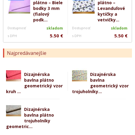
plátno – Biele
plátno –
bodky 3 mm
Levanduľové
(fialový
kytičky a
podk...
vetvičky...
Dostupnosť
skladom
Dostupnosť
skladom
5.50 €
5.50 €
s DPH
s DPH
Najpredávanejšie
Dizajnérska
Dizajnérska
bavlna plátno
bavlna
geometrický vzor
geometrický vzor
kruh ...
trojuholníky...
Dizajnérska
bavlna plátno
trojuholníky
geometric...