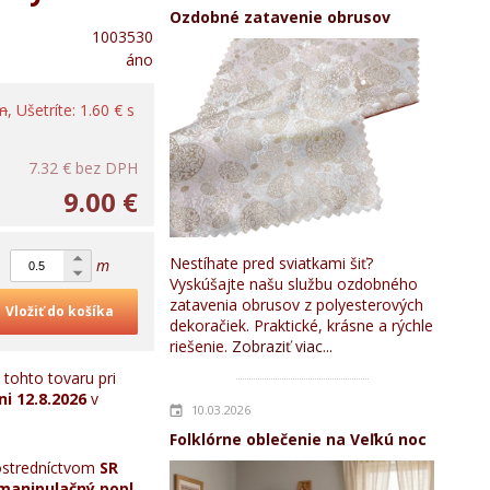
Ozdobné zatavenie obrusov
1003530
áno
 m
, Ušetríte: 1.60 € s
7.32 €
bez DPH
9.00 €
Nestíhate pred sviatkami šiť?
m
Vyskúšajte našu službu ozdobného
zatavenia obrusov z polyesterových
Vložiť do košíka
dekoračiek. Praktické, krásne a rýchle
riešenie.
Zobraziť viac...
tohto tovaru pri
ni
12.8.2026
v
10.03.2026
Folklórne oblečenie na Veľkú noc
stredníctvom
SR
manipulačný popl.