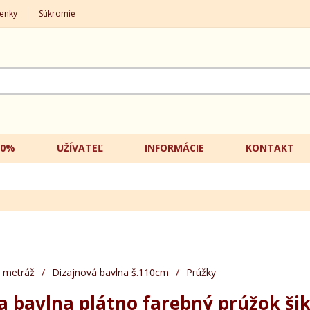
enky
Súkromie
20%
UŽÍVATEĽ
INFORMÁCIE
KONTAKT
 metráž
/
Dizajnová bavlna š.110cm
/
Prúžky
a bavlna plátno farebný prúžok š