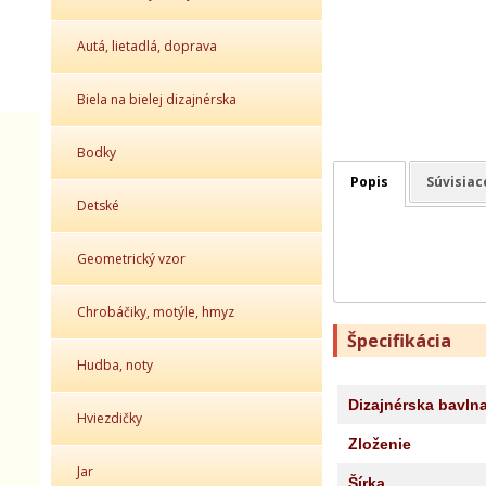
Autá, lietadlá, doprava
Biela na bielej dizajnérska
Bodky
Popis
Súvisiac
Detské
Geometrický vzor
Chrobáčiky, motýle, hmyz
Špecifikácia
Hudba, noty
Dizajnérska bavln
Hviezdičky
Zloženie
Jar
Šírka