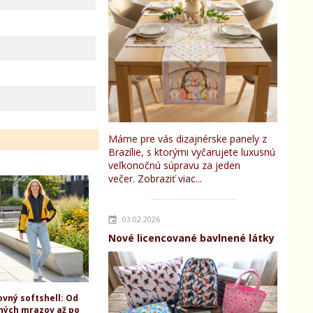
Máme pre vás dizajnérske panely z
Brazílie, s ktorými vyčarujete luxusnú
veľkonočnú súpravu za jeden
večer.
Zobraziť viac...
03.02.2026
Nové licencované bavlnené látky
ovný softshell: Od
ných mrazov až po