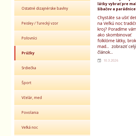
látky vybrať pre ma
Ostatné dizajnérske bavlny
šibačov a parádnice
Chystáte sa ušiť d
na Veľkú noc tradič
Peisley / Turecký vzor
kroj? Poradíme vám
ako skombinovať
Poľovníci
folklórne látky, bro
mad...
zobraziť celý
článok...
Prúžky
10.3.2026
Srdiečka
Šport
Včelár, med
Povolania
Veľká noc