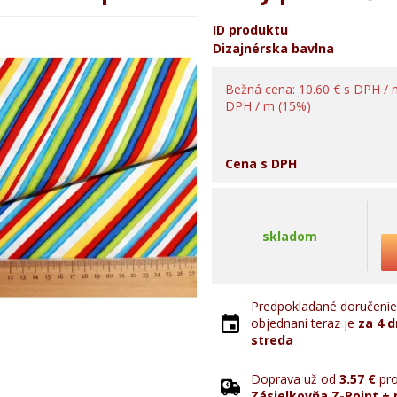
ID produktu
Dizajnérska bavlna
Bežná cena:
10.60 € s DPH /
DPH / m (15%)
Cena s DPH
skladom
Predpokladané doručenie 
objednaní teraz je
za 4 d
streda
Doprava už od
3.57 €
pro
Zásielkovňa Z-Point + 