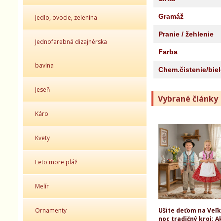
Gramáž
Jedlo, ovocie, zelenina
Pranie / žehlenie
Jednofarebná dizajnérska
Farba
bavlna
Chem.čistenie/bie
Jeseň
Vybrané články
Káro
Kvety
Leto more pláž
Melír
Ornamenty
Ušite deťom na Veľ
noc tradičný kroj: A