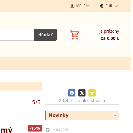
Môj účet
EUR
je prázdny
Hľadať
za 0.00 €
Zdieľať aktuálnu stránku
5
/
5
Novinky
ikmý
-15%
18.03.2026