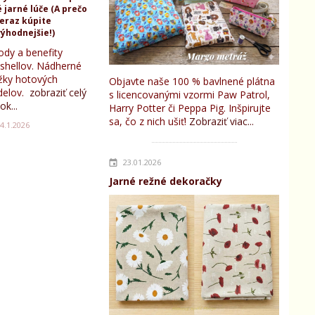
 jarné lúče (A prečo
teraz kúpite
ýhodnejšie!)
ody a benefity
tshellov. Nádherné
žky hotových
Objavte naše 100 % bavlnené plátna
elov.
zobraziť celý
s licencovanými vzormi Paw Patrol,
ok...
Harry Potter či Peppa Pig. Inšpirujte
sa, čo z nich ušiť!
Zobraziť viac...
4.1.2026
23.01.2026
Jarné režné dekoračky