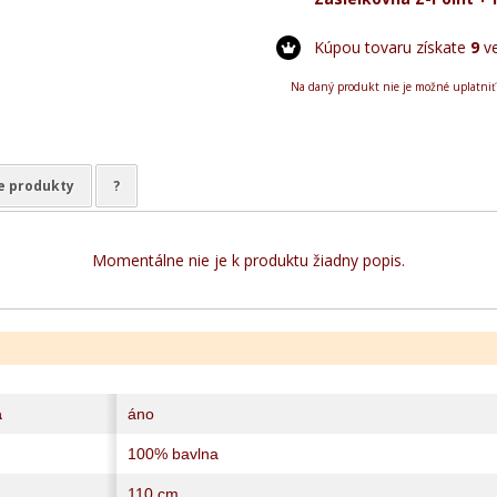
Kúpou tovaru získate
9
ve
Na daný produkt nie je možné uplatniť
e produkty
?
Momentálne nie je k produktu žiadny popis.
a
áno
100% bavlna
110 cm