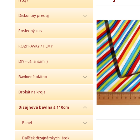
látky)
Diskontný predaj
Posledný kus
ROZPRÁVKY / FILMY
DIY - uši si sám :)
Bavlnené plátno
Brokát na kroje
Dizajnová bavlna š.110cm
Panel
Balíček dizajnérskych látok