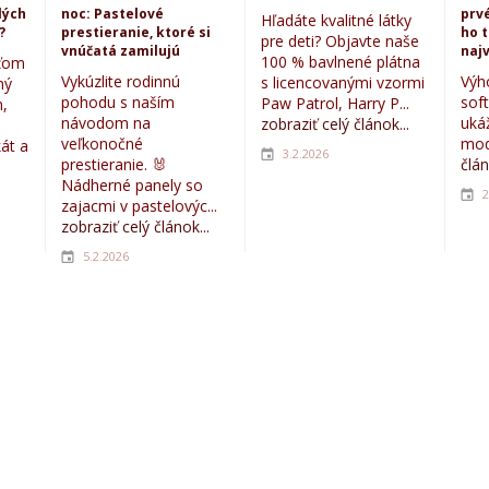
lých
noc: Pastelové
prvé
Hľadáte kvalitné látky
?
prestieranie, ktoré si
ho 
pre deti? Objavte naše
vnúčatá zamilujú
najv
100 % bavlnené plátna
eťom
Vykúzlite rodinnú
Výh
s licencovanými vzormi
ný
pohodu s naším
sof
Paw Patrol, Harry P...
,
návodom na
uká
zobraziť celý článok...
veľkonočné
mod
kát a
3.2.2026
prestieranie. 🐰
člán
Nádherné panely so
2
zajacmi v pastelovýc...
zobraziť celý článok...
5.2.2026