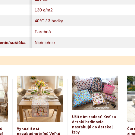
130 g/m2
40°C / 3 bodky
Farebná
lenie/sušička
Nie/nie/nie
Ušite im radosť: Keď sa
detskí hrdinovia
nasťahujú do detskej
kú
Vykúzlite si
Čar
izby
ké
nezabudnuteľnú Veľkú
zim