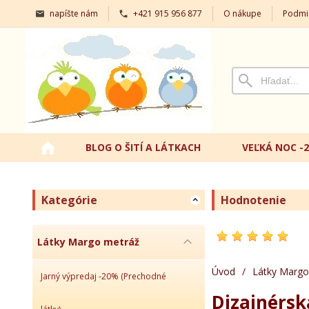
napíšte nám
+421 915 956 877
O nákupe
Podmi
BLOG O ŠITÍ A LÁTKACH
VEĽKÁ NOC -
Kategórie
Hodnotenie
Látky Margo metráž
Úvod
/
Látky Margo
Jarný výpredaj -20% (Prechodné
Dizajnérsk