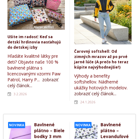
Ušite im radosť: Keď sa
detskí hrdinovia nasťahujú
do detskej izby
Čarovný softshell: Od
Hľadáte kvalitné látky pre
zimných mrazov až po prvé
deti? Objavte naše 100 %
jarné lúče (A prečo ho teraz
kúpite najvýhodnejšie!)
bavlnené plátna s
licencovanými vzormi Paw
Výhody a benefity
Patrol, Harry P...
zobraziť
softshellov. Nádherné
celý článok...
ukážky hotových modelov.
zobraziť celý článok...
3.2.2026
24.1.2026
Bavlnené
Bavlnené
NOVINKA
NOVINKA
plátno – Biele
plátno –
bodky 3 mm
Levanduľové