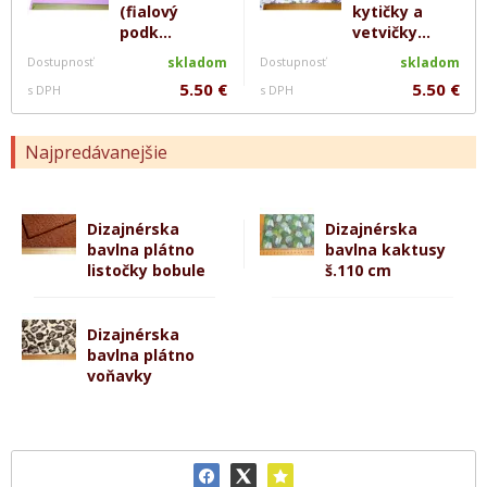
(fialový
kytičky a
podk...
vetvičky...
Dostupnosť
skladom
Dostupnosť
skladom
5.50 €
5.50 €
s DPH
s DPH
Najpredávanejšie
Dizajnérska
Dizajnérska
bavlna plátno
bavlna kaktusy
listočky bobule
š.110 cm
Dizajnérska
bavlna plátno
voňavky