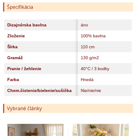
Špecifikácia
Dizajnérska bavlna
áno
Zloženie
100% bavlna
Šírka
110 cm
Gramáž
130 g/m2
Pranie / žehlenie
40°C / 3 bodky
Farba
Hnedá
Chem.čistenie/bielenie/sušička
Nie/nie/nie
Vybrané články