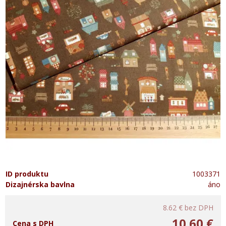
ID produktu
1003371
Dizajnérska bavlna
áno
8.62 €
bez DPH
10.60 €
Cena s DPH