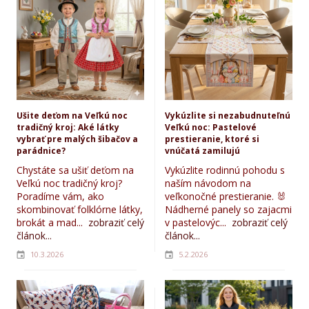
Ušite deťom na Veľkú noc
Vykúzlite si nezabudnuteľnú
tradičný kroj: Aké látky
Veľkú noc: Pastelové
vybrať pre malých šibačov a
prestieranie, ktoré si
parádnice?
vnúčatá zamilujú
Chystáte sa ušiť deťom na
Vykúzlite rodinnú pohodu s
Veľkú noc tradičný kroj?
naším návodom na
Poradíme vám, ako
veľkonočné prestieranie. 🐰
skombinovať folklórne látky,
Nádherné panely so zajacmi
brokát a mad...
zobraziť celý
v pastelovýc...
zobraziť celý
článok...
článok...
10.3.2026
5.2.2026