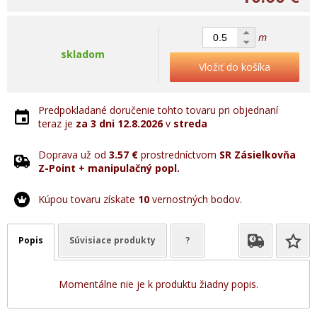
m
skladom
Vložiť do košíka
Predpokladané doručenie tohto tovaru pri objednaní
teraz je
za 3 dni
12.8.2026
v
streda
Doprava už od
3.57 €
prostredníctvom
SR Zásielkovňa
Z-Point + manipulačný popl.
Kúpou tovaru získate
10
vernostných bodov.
Popis
Súvisiace produkty
?
Momentálne nie je k produktu žiadny popis.