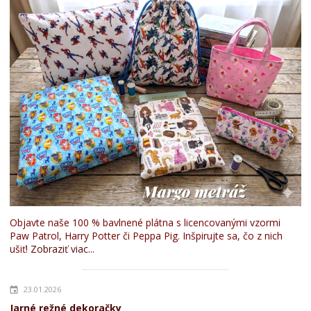
Objavte naše 100 % bavlnené plátna s licencovanými vzormi
Paw Patrol, Harry Potter či Peppa Pig. Inšpirujte sa, čo z nich
ušiť!
Zobraziť viac...
23.01.2026
Jarné režné dekoračky