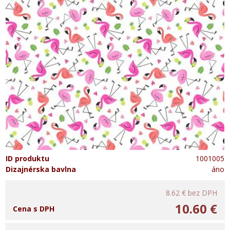
ID produktu
1001005
Dizajnérska bavlna
áno
8.62 €
bez DPH
10.60 €
Cena s DPH