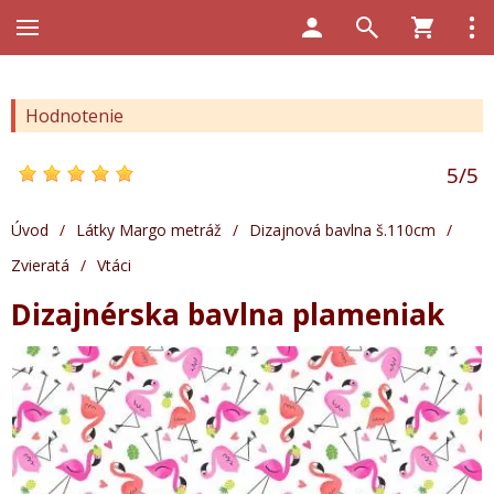
Hodnotenie
5
/
5
Úvod
/
Látky Margo metráž
/
Dizajnová bavlna š.110cm
/
Zvieratá
/
Vtáci
Dizajnérska bavlna plameniak