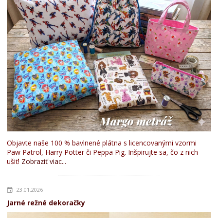
Objavte naše 100 % bavlnené plátna s licencovanými vzormi
Paw Patrol, Harry Potter či Peppa Pig. Inšpirujte sa, čo z nich
ušiť!
Zobraziť viac...
23.01.2026
Jarné režné dekoračky