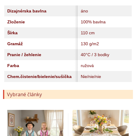
Dizajnérska bavlna
áno
Zloženie
100% bavlna
Šírka
110 cm
Gramáž
130 g/m2
Pranie / žehlenie
40°C / 3 bodky
Farba
ružová
Chem.čistenie/bielenie/sušička
Nie/nie/nie
Vybrané články