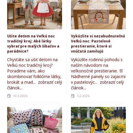
Ušite deťom na Veľkú noc
Vykúzlite si nezabudnuteľnú
tradičný kroj: Aké látky
Veľkú noc: Pastelové
vybrať pre malých šibačov a
prestieranie, ktoré si
parádnice?
vnúčatá zamilujú
Chystáte sa ušiť deťom na
Vykúzlite rodinnú pohodu s
Veľkú noc tradičný kroj?
naším návodom na
Poradíme vám, ako
veľkonočné prestieranie. 🐰
skombinovať folklórne látky,
Nádherné panely so zajacmi
brokát a mad...
zobraziť celý
v pastelovýc...
zobraziť celý
článok...
článok...
10.3.2026
5.2.2026