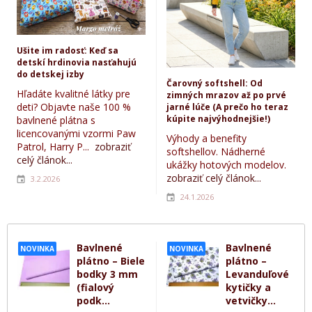
Ušite im radosť: Keď sa
detskí hrdinovia nasťahujú
do detskej izby
Čarovný softshell: Od
Hľadáte kvalitné látky pre
zimných mrazov až po prvé
deti? Objavte naše 100 %
jarné lúče (A prečo ho teraz
kúpite najvýhodnejšie!)
bavlnené plátna s
licencovanými vzormi Paw
Výhody a benefity
Patrol, Harry P...
zobraziť
softshellov. Nádherné
celý článok...
ukážky hotových modelov.
zobraziť celý článok...
3.2.2026
24.1.2026
Bavlnené
Bavlnené
NOVINKA
NOVINKA
plátno – Biele
plátno –
bodky 3 mm
Levanduľové
(fialový
kytičky a
podk...
vetvičky...