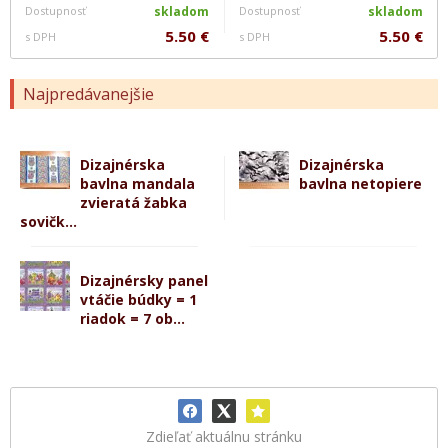
Dostupnosť
skladom
Dostupnosť
skladom
5.50 €
5.50 €
s DPH
s DPH
Najpredávanejšie
Dizajnérska
Dizajnérska
bavlna mandala
bavlna netopiere
zvieratá žabka
sovičk...
Dizajnérsky panel
vtáčie búdky = 1
riadok = 7 ob...
Zdieľať aktuálnu stránku