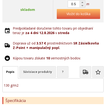
m
skladom
Vložiť do košíka
Predpokladané doručenie tohto tovaru pri objednaní
teraz je
za 4 dni
12.8.2026
v
streda
Doprava už od
3.57 €
prostredníctvom
SR Zásielkovňa
Z-Point + manipulačný popl.
Kúpou tovaru získate
10
vernostných bodov.
Popis
Súvisiace produkty
?
130 g/m2
Špecifikácia