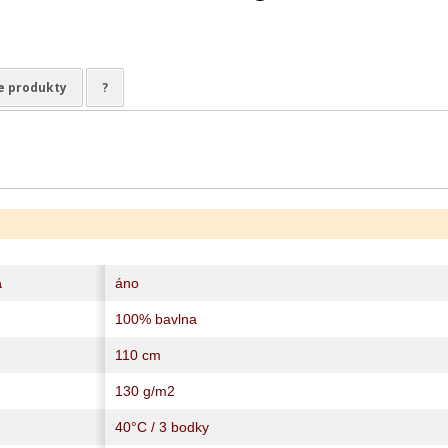
e produkty
?
a
áno
100% bavlna
110 cm
130 g/m2
40°C / 3 bodky