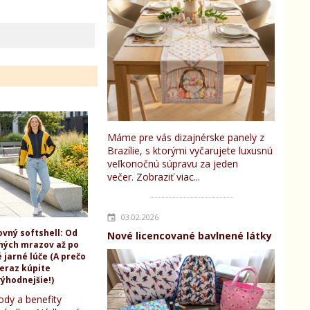
Máme pre vás dizajnérske panely z
Brazílie, s ktorými vyčarujete luxusnú
veľkonočnú súpravu za jeden
večer.
Zobraziť viac...
03.02.2026
ovný softshell: Od
Nové licencované bavlnené látky
ných mrazov až po
 jarné lúče (A prečo
teraz kúpite
ýhodnejšie!)
ody a benefity