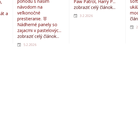
pohodu s naším
sof
Paw Patrol, Harry P...
,
návodom na
uká
zobraziť celý článok...
veľkonočné
mod
kát a
3.2.2026
prestieranie. 🐰
člán
Nádherné panely so
2
zajacmi v pastelovýc...
zobraziť celý článok...
5.2.2026