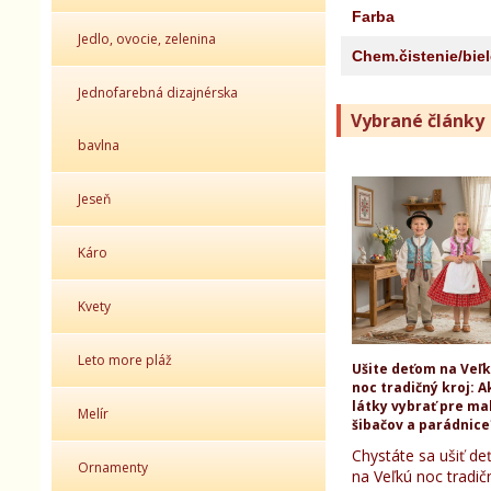
Farba
Jedlo, ovocie, zelenina
Chem.čistenie/bie
Jednofarebná dizajnérska
Vybrané články
bavlna
Jeseň
Káro
Kvety
Leto more pláž
Ušite deťom na Veľ
noc tradičný kroj: A
látky vybrať pre ma
Melír
šibačov a parádnice
Chystáte sa ušiť d
Ornamenty
na Veľkú noc tradič