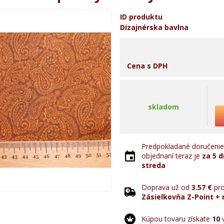
ID produktu
Dizajnérska bavlna
Cena s DPH
skladom
Predpokladané doručenie 
objednaní teraz je
za 5 d
streda
Doprava už od
3.57 €
pro
Zásielkovňa Z-Point + 
Kúpou tovaru získate
10
v