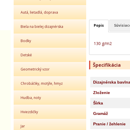
Autá, lietadlá, doprava
Popis
Súvisiac
Biela na bielej dizajnérska
Bodky
130 g/m2
Detské
Špecifikácia
Geometrický vzor
Dizajnérska bavln
Chrobáčiky, motýle, hmyz
Zloženie
Hudba, noty
Šírka
Hviezdičky
Gramáž
Pranie / žehlenie
Jar