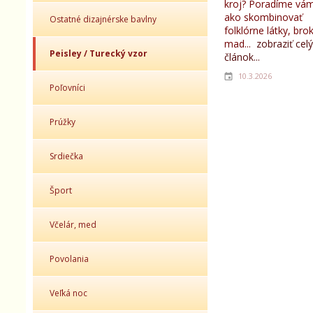
kroj? Poradíme vám
ako skombinovať
Ostatné dizajnérske bavlny
folklórne látky, bro
mad...
zobraziť celý
Peisley / Turecký vzor
článok...
10.3.2026
Poľovníci
Prúžky
Srdiečka
Šport
Včelár, med
Povolania
Veľká noc