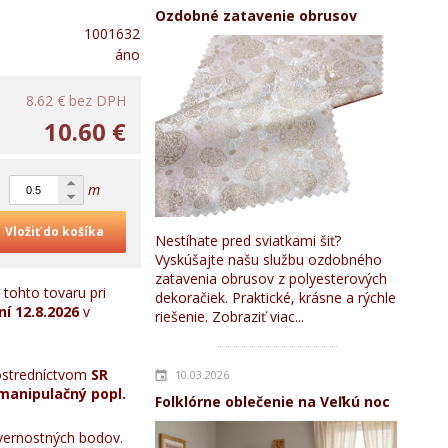
Ozdobné zatavenie obrusov
1001632
áno
8.62 €
bez DPH
10.60 €
m
Vložiť do košíka
Nestíhate pred sviatkami šiť?
Vyskúšajte našu službu ozdobného
zatavenia obrusov z polyesterových
tohto tovaru pri
dekoračiek. Praktické, krásne a rýchle
ní
12.8.2026
v
riešenie.
Zobraziť viac...
stredníctvom
SR
10.03.2026
manipulačný popl.
Folklórne oblečenie na Veľkú noc
ernostných bodov.