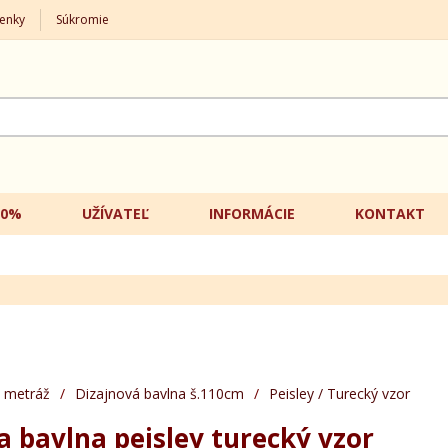
enky
Súkromie
20%
UŽÍVATEĽ
INFORMÁCIE
KONTAKT
 metráž
/
Dizajnová bavlna š.110cm
/
Peisley / Turecký vzor
a bavlna peisley turecký vzor