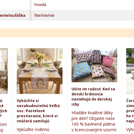
hnedá
lenie/sušička
Nie/nie/nie
Ušite im radosť: Keď sa
detskí hrdinovia
nasťahujú do detskej
kú
Vykúzlite si
Čar
izby
ké
nezabudnuteľnú Veľkú
zim
lých
noc: Pastelové
prvé
Hľadáte kvalitné látky
?
prestieranie, ktoré si
ho 
pre deti? Objavte naše
vnúčatá zamilujú
najv
100 % bavlnené plátna
eťom
Vykúzlite rodinnú
Výh
s licencovanými vzormi
ný