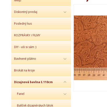
látky)
Diskontný predaj
Posledný kus
ROZPRÁVKY / FILMY
DIY - uši si sám :)
Bavlnené plátno
Brokát na kroje
Dizajnová bavlna š.110cm
Panel
Balíček dizajnérskych látok