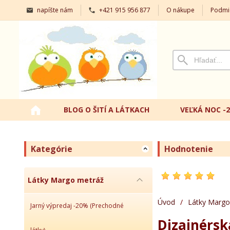
napíšte nám
+421 915 956 877
O nákupe
Podmi
BLOG O ŠITÍ A LÁTKACH
VEĽKÁ NOC -
Kategórie
Hodnotenie
Látky Margo metráž
Úvod
/
Látky Margo
Jarný výpredaj -20% (Prechodné
Dizajnérsk