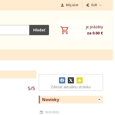
Môj účet
EUR
je prázdny
Hľadať
za 0.00 €
Zdieľať aktuálnu stránku
5
/
5
Novinky
18.03.2026