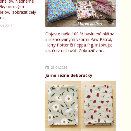
tshellov. Nádherné
žky hotových
elov.
zobraziť celý
ok...
4.1.2026
Objavte naše 100 % bavlnené plátna
s licencovanými vzormi Paw Patrol,
Harry Potter či Peppa Pig. Inšpirujte
sa, čo z nich ušiť!
Zobraziť viac...
23.01.2026
Jarné režné dekoračky