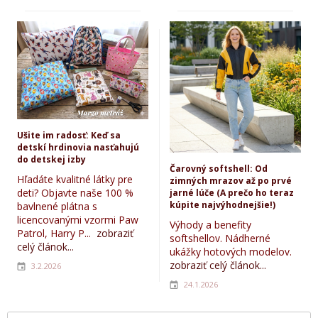
Ušite im radosť: Keď sa
detskí hrdinovia nasťahujú
do detskej izby
Čarovný softshell: Od
Hľadáte kvalitné látky pre
zimných mrazov až po prvé
deti? Objavte naše 100 %
jarné lúče (A prečo ho teraz
kúpite najvýhodnejšie!)
bavlnené plátna s
licencovanými vzormi Paw
Výhody a benefity
Patrol, Harry P...
zobraziť
softshellov. Nádherné
celý článok...
ukážky hotových modelov.
zobraziť celý článok...
3.2.2026
24.1.2026