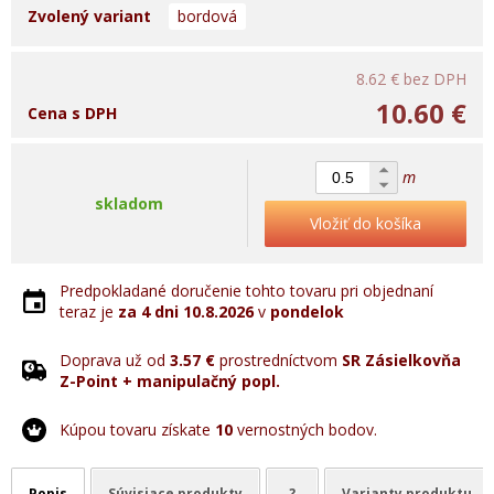
Zvolený variant
bordová
8.62 €
bez DPH
10.60 €
Cena s DPH
m
skladom
Vložiť do košíka
Predpokladané doručenie tohto tovaru pri objednaní
teraz je
za 4 dni
10.8.2026
v
pondelok
Doprava už od
3.57 €
prostredníctvom
SR Zásielkovňa
Z-Point + manipulačný popl.
Kúpou tovaru získate
10
vernostných bodov.
Popis
Súvisiace produkty
?
Varianty produktu