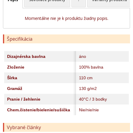
Momentálne nie je k produktu žiadny popis.
Špecifikácia
Dizajnérska bavlna
áno
Zloženie
100% bavlna
Šírka
110 cm
Gramáž
130 g/m2
Pranie / žehlenie
40°C / 3 bodky
Chem.čistenie/bielenie/sušička
Nie/nie/nie
Vybrané články