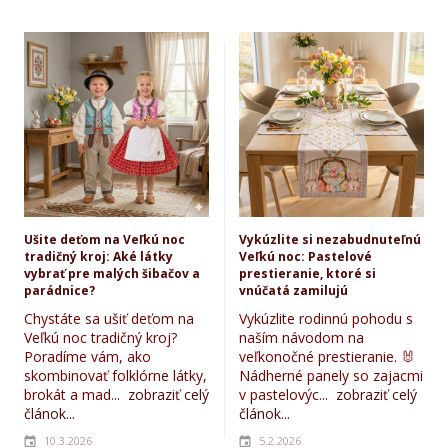
Ušite deťom na Veľkú noc
Vykúzlite si nezabudnuteľnú
tradičný kroj: Aké látky
Veľkú noc: Pastelové
vybrať pre malých šibačov a
prestieranie, ktoré si
parádnice?
vnúčatá zamilujú
Chystáte sa ušiť deťom na
Vykúzlite rodinnú pohodu s
Veľkú noc tradičný kroj?
naším návodom na
Poradíme vám, ako
veľkonočné prestieranie. 🐰
skombinovať folklórne látky,
Nádherné panely so zajacmi
brokát a mad...
zobraziť celý
v pastelovýc...
zobraziť celý
článok...
článok...
10.3.2026
5.2.2026