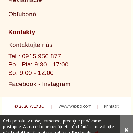
Obľúbené
Kontakty
Kontaktujte nás
Tel.: 0915 956 877
Po - Pia: 9:30 - 17:00
So: 9:00 - 12:00
Facebook - Instagram
© 2026 WEXBO |
www.wexbo.com
|
Prihlásiť
Celú ponuku z našej kamennej predajne pridávame
postupne. Ak na eshope nenájdete, čo hľadáte, neváhajte
✖
nás kontaktovať emailom alebo na Facebooku.
Viac