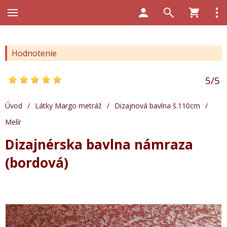
Hodnotenie
5
/
5
Úvod
/
Látky Margo metráž
/
Dizajnová bavlna š.110cm
/
Melír
Dizajnérska bavlna námraza
(bordová)