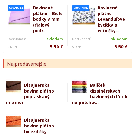
Bavlnené
Bavlnené
NOVINKA
NOVINKA
plátno – Biele
plátno –
bodky 3 mm
Levanduľové
(fialový
kytičky a
podk...
vetvičky...
Dostupnosť
skladom
Dostupnosť
skladom
5.50 €
5.50 €
s DPH
s DPH
Najpredávanejšie
Dizajnérska
Balíček
bavlna plátno
dizajnérskych
popraskaný
bavlnených látok
mramor
na patchw...
Dizajnérska
bavlna plátno
hviezdičky