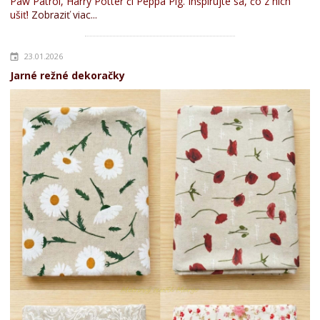
Paw Patrol, Harry Potter či Peppa Pig. Inšpirujte sa, čo z nich
ušiť!
Zobraziť viac...
23.01.2026
Jarné režné dekoračky