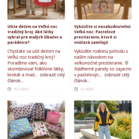
Ušite deťom na Veľkú noc
Vykúzlite si nezabudnuteľnú
tradičný kroj: Aké látky
Veľkú noc: Pastelové
vybrať pre malých šibačov a
prestieranie, ktoré si
parádnice?
vnúčatá zamilujú
Chystáte sa ušiť deťom na
Vykúzlite rodinnú pohodu s
Veľkú noc tradičný kroj?
naším návodom na
Poradíme vám, ako
veľkonočné prestieranie. 🐰
skombinovať folklórne látky,
Nádherné panely so zajacmi
brokát a mad...
zobraziť celý
v pastelovýc...
zobraziť celý
článok...
článok...
10.3.2026
5.2.2026