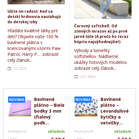
Ušite im radosť: Keď sa
detskí hrdinovia nasťahujú
do detskej izby
Čarovný softshell: Od
Hľadáte kvalitné látky pre
zimných mrazov až po prvé
deti? Objavte naše 100 %
jarné lúče (A prečo ho teraz
kúpite najvýhodnejšie!)
bavlnené plátna s
licencovanými vzormi Paw
Výhody a benefity
Patrol, Harry P...
zobraziť
softshellov. Nádherné
celý článok...
ukážky hotových modelov.
zobraziť celý článok...
3.2.2026
24.1.2026
Bavlnené
Bavlnené
NOVINKA
NOVINKA
plátno – Biele
plátno –
bodky 3 mm
Levanduľové
(fialový
kytičky a
podk...
vetvičky...
Dostupnosť
skladom
Dostupnosť
skladom