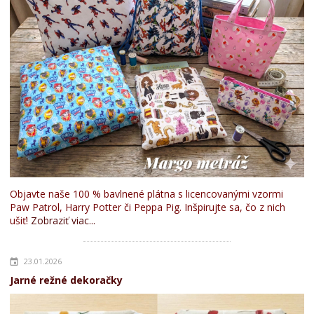
Objavte naše 100 % bavlnené plátna s licencovanými vzormi
Paw Patrol, Harry Potter či Peppa Pig. Inšpirujte sa, čo z nich
ušiť!
Zobraziť viac...
23.01.2026
Jarné režné dekoračky