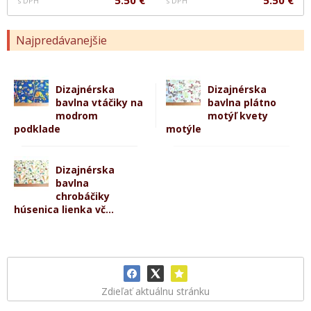
5.50 €
5.50 €
s DPH
s DPH
Najpredávanejšie
Dizajnérska
Dizajnérska
bavlna vtáčiky na
bavlna plátno
modrom
motýľ kvety
podklade
motýle
Dizajnérska
bavlna
chrobáčiky
húsenica lienka vč...
Zdieľať aktuálnu stránku