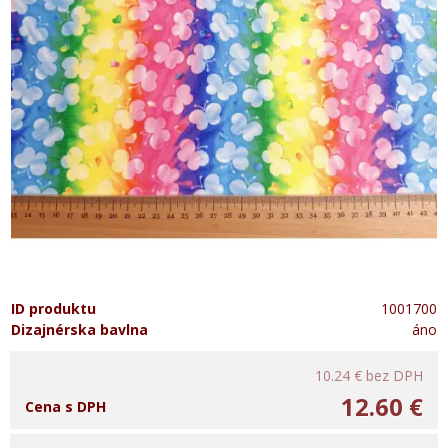
ID produktu
1001700
Dizajnérska bavlna
áno
10.24 €
bez DPH
12.60 €
Cena s DPH