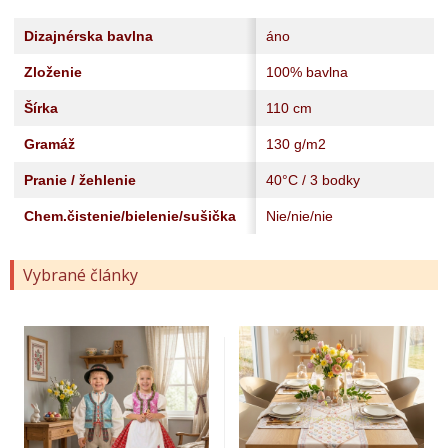
Dizajnérska bavlna
áno
Zloženie
100% bavlna
Šírka
110 cm
Gramáž
130 g/m2
Pranie / žehlenie
40°C / 3 bodky
Chem.čistenie/bielenie/sušička
Nie/nie/nie
Vybrané články