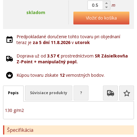
m
skladom
Vložiť do košíka
Predpokladané doručenie tohto tovaru pri objednaní
teraz je
za 5 dní
11.8.2026
v
utorok
Doprava už od
3.57 €
prostredníctvom
SR Zásielkovňa
Z-Point + manipulačný popl.
Kúpou tovaru získate
12
vernostných bodov.
Popis
Súvisiace produkty
?
130 g/m2
Špecifikácia