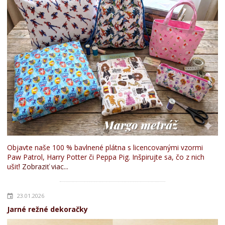
Objavte naše 100 % bavlnené plátna s licencovanými vzormi
Paw Patrol, Harry Potter či Peppa Pig. Inšpirujte sa, čo z nich
ušiť!
Zobraziť viac...
23.01.2026
Jarné režné dekoračky