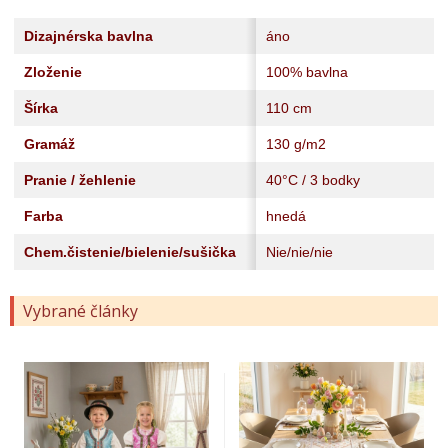
Dizajnérska bavlna
áno
Zloženie
100% bavlna
Šírka
110 cm
Gramáž
130 g/m2
Pranie / žehlenie
40°C / 3 bodky
Farba
hnedá
Chem.čistenie/bielenie/sušička
Nie/nie/nie
Vybrané články