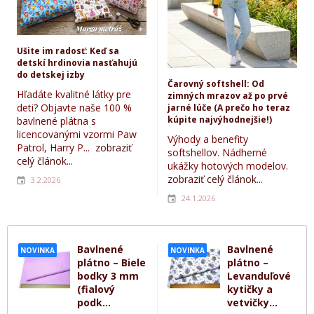
Ušite im radosť: Keď sa
detskí hrdinovia nasťahujú
do detskej izby
Čarovný softshell: Od
Hľadáte kvalitné látky pre
zimných mrazov až po prvé
deti? Objavte naše 100 %
jarné lúče (A prečo ho teraz
kúpite najvýhodnejšie!)
bavlnené plátna s
licencovanými vzormi Paw
Výhody a benefity
Patrol, Harry P...
zobraziť
softshellov. Nádherné
celý článok...
ukážky hotových modelov.
zobraziť celý článok...
3.2.2026
24.1.2026
Bavlnené
Bavlnené
NOVINKA
NOVINKA
plátno – Biele
plátno –
bodky 3 mm
Levanduľové
(fialový
kytičky a
podk...
vetvičky...