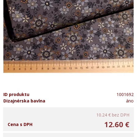
ID produktu
1001692
Dizajnérska bavlna
áno
10.24 €
bez DPH
12.60 €
Cena s DPH