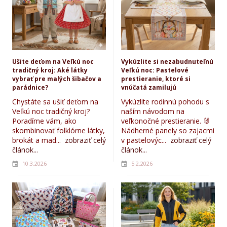
Ušite deťom na Veľkú noc
Vykúzlite si nezabudnuteľnú
tradičný kroj: Aké látky
Veľkú noc: Pastelové
vybrať pre malých šibačov a
prestieranie, ktoré si
parádnice?
vnúčatá zamilujú
Chystáte sa ušiť deťom na
Vykúzlite rodinnú pohodu s
Veľkú noc tradičný kroj?
naším návodom na
Poradíme vám, ako
veľkonočné prestieranie. 🐰
skombinovať folklórne látky,
Nádherné panely so zajacmi
brokát a mad...
zobraziť celý
v pastelovýc...
zobraziť celý
článok...
článok...
10.3.2026
5.2.2026