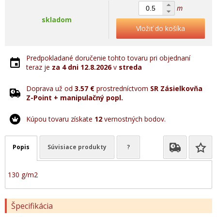
m
skladom
Vložiť do košíka
Predpokladané doručenie tohto tovaru pri objednaní
teraz je
za 4 dni
12.8.2026
v
streda
Doprava už od
3.57 €
prostredníctvom
SR Zásielkovňa
Z-Point + manipulačný popl.
Kúpou tovaru získate
12
vernostných bodov.
Popis
Súvisiace produkty
?
130 g/m2
Špecifikácia