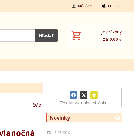
Môj účet
EUR
je prázdny
Hľadať
za 0.00 €
Zdieľať aktuálnu stránku
5
/
5
Novinky
 vianočná
18.03.2026