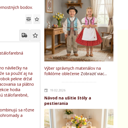
rnostných bodov.
 stálofarebná
ho návliečky na
Výber správnych materiálov na
ôže sa použiť aj na
folklórne oblečenie
Zobraziť viac...
ýrobok pekne držal
racovania sa plátno
fekcie hodia
19.02.2026
sú stálofarebné,
Návod na ušitie štóly a
pestierania
 Kombinujú sa rôzne
i dohromady a