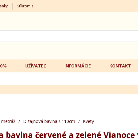
enky
Súkromie
20%
UŽÍVATEĽ
INFORMÁCIE
KONTAKT
 metráž
/
Dizajnová bavlna š.110cm
/
Kvety
a bavlna červené a zelené Vianoce