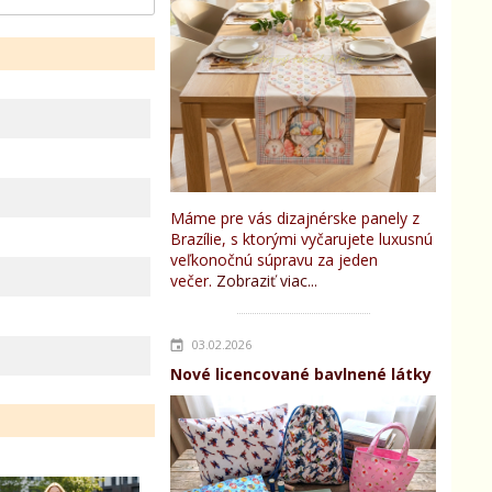
Máme pre vás dizajnérske panely z
Brazílie, s ktorými vyčarujete luxusnú
veľkonočnú súpravu za jeden
večer.
Zobraziť viac...
03.02.2026
Nové licencované bavlnené látky