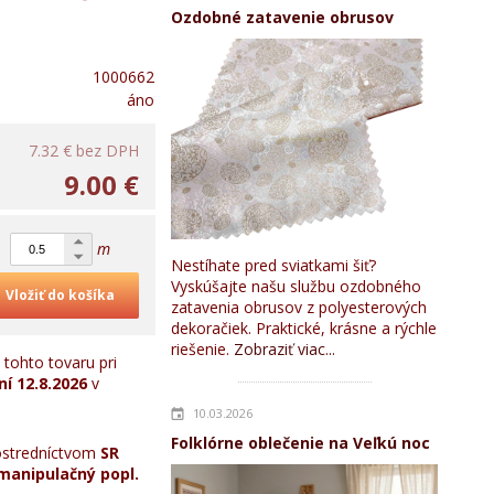
Ozdobné zatavenie obrusov
1000662
áno
7.32 €
bez DPH
9.00 €
m
Nestíhate pred sviatkami šiť?
Vyskúšajte našu službu ozdobného
Vložiť do košíka
zatavenia obrusov z polyesterových
dekoračiek. Praktické, krásne a rýchle
riešenie.
Zobraziť viac...
tohto tovaru pri
ní
12.8.2026
v
10.03.2026
Folklórne oblečenie na Veľkú noc
stredníctvom
SR
manipulačný popl.