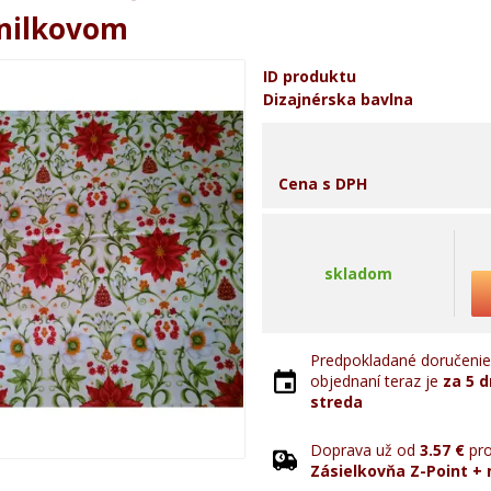
anilkovom
ID produktu
Dizajnérska bavlna
Cena s DPH
skladom
Predpokladané doručenie 
objednaní teraz je
za 5 d
streda
Doprava už od
3.57 €
pro
Zásielkovňa Z-Point + 