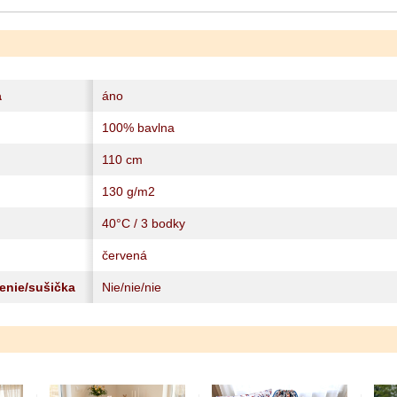
a
áno
100% bavlna
110 cm
130 g/m2
40°C / 3 bodky
červená
lenie/sušička
Nie/nie/nie