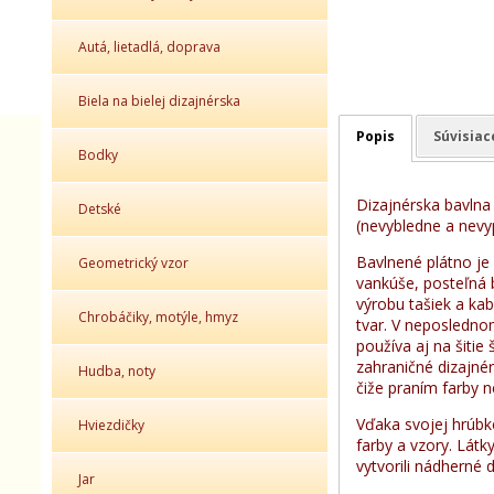
Autá, lietadlá, doprava
Biela na bielej dizajnérska
Popis
Súvisiac
Bodky
Dizajnérska bavlna
Detské
(nevybledne a nevy
Bavlnené plátno je 
Geometrický vzor
vankúše, posteľná b
výrobu tašiek a ka
Chrobáčiky, motýle, hmyz
tvar. V neposledno
používa aj na šitie 
zahraničné dizajné
Hudba, noty
čiže praním farby n
Vďaka svojej hrúbk
Hviezdičky
farby a vzory. Látk
vytvorili nádherné d
Jar