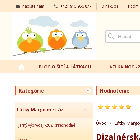
napíšte nám
+421 915 956 877
O nákupe
Podmi
BLOG O ŠITÍ A LÁTKACH
VEĽKÁ NOC -
Kategórie
Hodnotenie
Látky Margo metráž
Úvod
/
Látky Margo
Jarný výpredaj -20% (Prechodné
Dizajnérsk