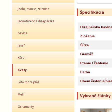
Jedlo, ovocie, zelenina
Špecifikácia
Jednofarebná dizajnérska
Dizajnérska bavln
bavlna
Zloženie
Šírka
Jeseň
Gramáž
Káro
Pranie / žehlenie
Kvety
Farba
Chem.čistenie/bie
Leto more pláž
Melír
Vybrané články
Ornamenty