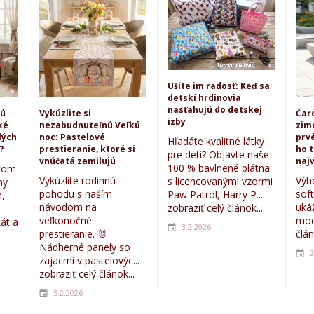
Ušite im radosť: Keď sa
detskí hrdinovia
nasťahujú do detskej
kú
Vykúzlite si
Čar
izby
ké
nezabudnuteľnú Veľkú
zim
lých
noc: Pastelové
prvé
Hľadáte kvalitné látky
?
prestieranie, ktoré si
ho 
pre deti? Objavte naše
vnúčatá zamilujú
najv
100 % bavlnené plátna
eťom
Vykúzlite rodinnú
Výh
s licencovanými vzormi
ný
pohodu s naším
sof
Paw Patrol, Harry P...
,
návodom na
uká
zobraziť celý článok...
veľkonočné
mod
kát a
3.2.2026
prestieranie. 🐰
člán
Nádherné panely so
2
zajacmi v pastelovýc...
zobraziť celý článok...
5.2.2026