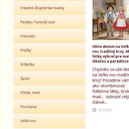
Ostatné dizajnérske bavlny
Peisley / Turecký vzor
Poľovníci
Ušite deťom na Veľ
Prúžky
noc tradičný kroj: A
látky vybrať pre ma
šibačov a parádnice
Srdiečka
Chystáte sa ušiť d
na Veľkú noc tradič
Šport
kroj? Poradíme vám
ako skombinovať
folklórne látky, bro
Včelár, med
mad...
zobraziť celý
článok...
Povolania
10.3.2026
Veľká noc