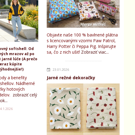
Objavte naše 100 % bavlnené plátna
s licencovanými vzormi Paw Patrol,
Harry Potter či Peppa Pig. Inšpirujte
ovný softshell: Od
sa, čo z nich ušiť!
Zobraziť viac...
ných mrazov až po
 jarné lúče (A prečo
teraz kúpite
ýhodnejšie!)
23.01.2026
ody a benefity
Jarné režné dekoračky
tshellov. Nádherné
žky hotových
elov.
zobraziť celý
ok...
4.1.2026