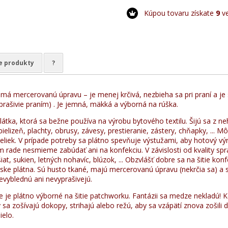
Kúpou tovaru získate
9
ve
e produkty
?
 má mercerovanú úpravu – je menej krčivá, nezbieha sa pri praní a je
prašivie praním) . Je jemná, mäkká a výborná na rúška.
látka, ktorá sa bežne používa na výrobu bytového textilu. Šijú sa z ne
ielizeň, plachty, obrusy, závesy, prestieranie, zástery, chňapky, ... M
beliek. V prípade potreby sa plátno spevňuje výstužami, aby hotový v
m rade nesmieme zabúdať ani na konfekciu. V závislosti od kvality sp
šiat, sukien, letných nohavíc, blúzok, ... Obzvlášť dobre sa na šitie kon
rske plátna. Sú husto tkané, majú mercerovanú úpravu (nekrčia sa) a 
evyblednú ani nevyprašivejú.
e je plátno výborné na šitie patchworku. Fantázii sa medze nekladú!
y sa zošívajú dokopy, strihajú alebo režú, aby sa vzápätí znova zošil
ielo.