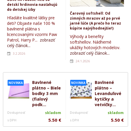
detskí hrdinovia nasťahujú
do detskej izby
Čarovný softshell: Od
Hľadáte kvalitné látky pre
zimných mrazov až po prvé
deti? Objavte naše 100 %
jarné lúče (A prečo ho teraz
kúpite najvýhodnejšie!)
bavlnené plátna s
licencovanými vzormi Paw
Výhody a benefity
Patrol, Harry P...
zobraziť
softshellov. Nádherné
celý článok...
ukážky hotových modelov.
zobraziť celý článok...
3.2.2026
24.1.2026
Bavlnené
Bavlnené
NOVINKA
NOVINKA
plátno – Biele
plátno –
bodky 3 mm
Levanduľové
(fialový
kytičky a
podk...
vetvičky...
Dostupnosť
skladom
Dostupnosť
skladom
5.50 €
5.50 €
s DPH
s DPH