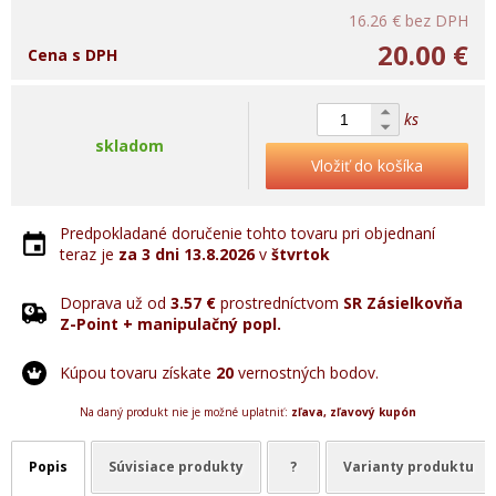
16.26 €
bez DPH
20.00 €
Cena s DPH
ks
skladom
Vložiť do košíka
Predpokladané doručenie tohto tovaru pri objednaní
teraz je
za 3 dni
13.8.2026
v
štvrtok
Doprava už od
3.57 €
prostredníctvom
SR Zásielkovňa
Z-Point + manipulačný popl.
Kúpou tovaru získate
20
vernostných bodov.
Na daný produkt nie je možné uplatniť:
zľava, zľavový kupón
Popis
Súvisiace produkty
?
Varianty produktu