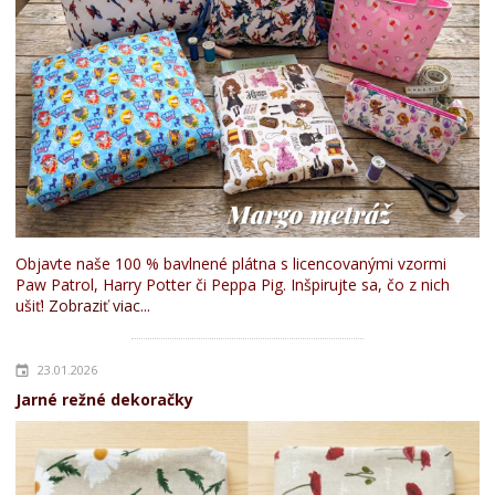
Objavte naše 100 % bavlnené plátna s licencovanými vzormi
Paw Patrol, Harry Potter či Peppa Pig. Inšpirujte sa, čo z nich
ušiť!
Zobraziť viac...
23.01.2026
Jarné režné dekoračky