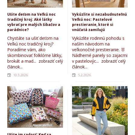
Ušite deťom na Veľkú noc
Vykúzlite si nezabudnuteľnú
tradičný kroj: Aké látky
Veľkú noc: Pastelové
vybrať pre malých šibačov a
prestieranie, ktoré si
parádnice?
vnúčatá zamilujú
Chystáte sa ušiť deťom na
Vykúzlite rodinnú pohodu s
Veľkú noc tradičný kroj?
naším návodom na
Poradíme vám, ako
veľkonočné prestieranie. 🐰
skombinovať folklórne látky,
Nádherné panely so zajacmi
brokát a mad...
zobraziť celý
v pastelovýc...
zobraziť celý
článok...
článok...
10.3.2026
5.2.2026
Ušite im radosť: Keď sa