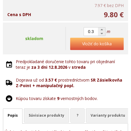
7.97 €
bez DPH
9.80 €
Cena s DPH
m
skladom
Vložiť do košíka
Predpokladané doručenie tohto tovaru pri objednaní
teraz je
za 3 dni
12.8.2026
v
streda
Doprava už od
3.57 €
prostredníctvom
SR Zásielkovňa
Z-Point + manipulačný popl.
Kúpou tovaru získate
9
vernostných bodov.
Popis
Súvisiace produkty
?
Varianty produktu