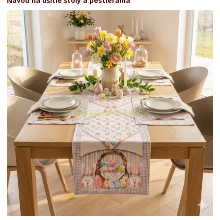
Návod na ušitie štóly a pestierania