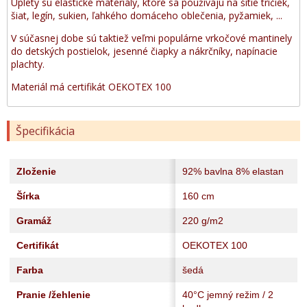
Úplety sú elastické materiály, ktoré sa používajú na šitie tričiek,
šiat, legín, sukien, ľahkého domáceho oblečenia, pyžamiek, ...
V súčasnej dobe sú taktiež veľmi populárne vrkočové mantinely
do detských postielok, jesenné čiapky a nákrčníky, napínacie
plachty.
Materiál má certifikát OEKOTEX 100
Špecifikácia
Zloženie
92% bavlna 8% elastan
Šírka
160 cm
Gramáž
220 g/m2
Certifikát
OEKOTEX 100
Farba
šedá
Pranie /žehlenie
40°C jemný režim / 2