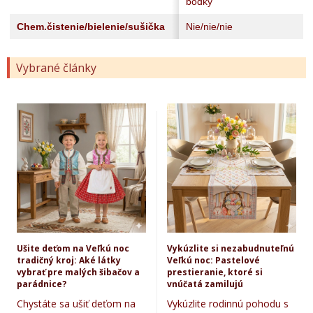
bodky
Chem.čistenie/bielenie/sušička
Nie/nie/nie
Vybrané články
Ušite deťom na Veľkú noc
Vykúzlite si nezabudnuteľnú
tradičný kroj: Aké látky
Veľkú noc: Pastelové
vybrať pre malých šibačov a
prestieranie, ktoré si
parádnice?
vnúčatá zamilujú
Chystáte sa ušiť deťom na
Vykúzlite rodinnú pohodu s