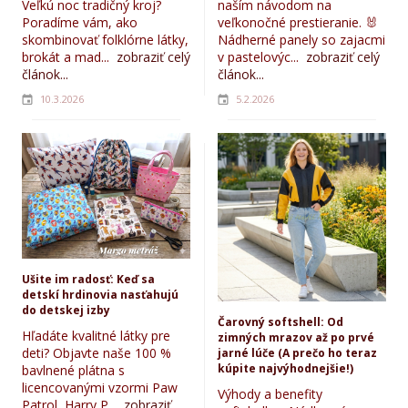
Veľkú noc tradičný kroj?
naším návodom na
Poradíme vám, ako
veľkonočné prestieranie. 🐰
skombinovať folklórne látky,
Nádherné panely so zajacmi
brokát a mad...
zobraziť celý
v pastelovýc...
zobraziť celý
článok...
článok...
10.3.2026
5.2.2026
Ušite im radosť: Keď sa
detskí hrdinovia nasťahujú
do detskej izby
Čarovný softshell: Od
Hľadáte kvalitné látky pre
zimných mrazov až po prvé
deti? Objavte naše 100 %
jarné lúče (A prečo ho teraz
kúpite najvýhodnejšie!)
bavlnené plátna s
licencovanými vzormi Paw
Výhody a benefity
Patrol, Harry P...
zobraziť