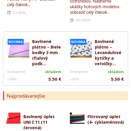
softshellov. Nádherné
celý článok...
ukážky hotových modelov.
zobraziť celý článok...
3.2.2026
24.1.2026
Bavlnené
Bavlnené
NOVINKA
NOVINKA
plátno – Biele
plátno –
bodky 3 mm
Levanduľové
(fialový
kytičky a
podk...
vetvičky...
Dostupnosť
skladom
Dostupnosť
skladom
5.50 €
5.50 €
s DPH
s DPH
Najpredávanejšie
Bavlnený úplet
Flitrovaný úplet
UNI č.11 (11
(4- cyklaménová)
červená)