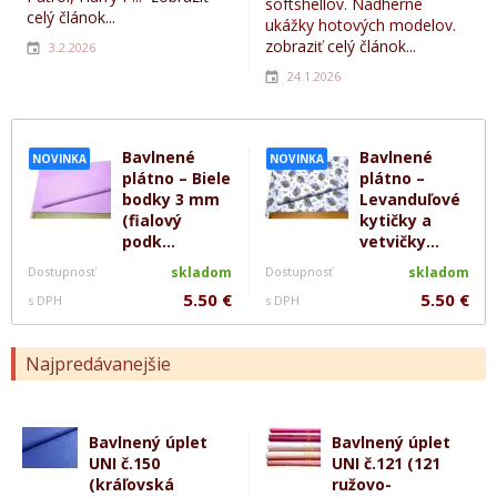
softshellov. Nádherné
celý článok...
ukážky hotových modelov.
zobraziť celý článok...
3.2.2026
24.1.2026
Bavlnené
Bavlnené
NOVINKA
NOVINKA
plátno – Biele
plátno –
bodky 3 mm
Levanduľové
(fialový
kytičky a
podk...
vetvičky...
Dostupnosť
skladom
Dostupnosť
skladom
5.50 €
5.50 €
s DPH
s DPH
Najpredávanejšie
Bavlnený úplet
Bavlnený úplet
UNI č.150
UNI č.121 (121
(kráľovská
ružovo-