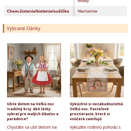
bodky
Chem.čistenie/bielenie/sušička
Nie/nie/nie
Vybrané články
Ušite deťom na Veľkú noc
Vykúzlite si nezabudnuteľnú
tradičný kroj: Aké látky
Veľkú noc: Pastelové
vybrať pre malých šibačov a
prestieranie, ktoré si
parádnice?
vnúčatá zamilujú
Chystáte sa ušiť deťom na
Vykúzlite rodinnú pohodu s