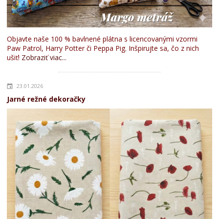
Objavte naše 100 % bavlnené plátna s licencovanými vzormi
Paw Patrol, Harry Potter či Peppa Pig. Inšpirujte sa, čo z nich
ušiť!
Zobraziť viac...
23.01.2026
Jarné režné dekoračky