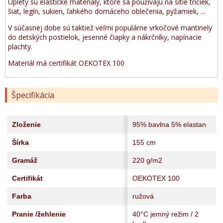
Úplety sú elastické materiály, ktoré sa používajú na šitie tričiek,
šiat, legín, sukien, ľahkého domáceho oblečenia, pyžamiek, ...
V súčasnej dobe sú taktiež veľmi populárne vrkočové mantinely
do detských postielok, jesenné čiapky a nákrčníky, napínacie
plachty.
Materiál má certifikát OEKOTEX 100
Špecifikácia
Zloženie
95% bavlna 5% elastan
Šírka
155 cm
Gramáž
220 g/m2
Certifikát
OEKOTEX 100
Farba
ružová
Pranie /žehlenie
40°C jemný režim / 2