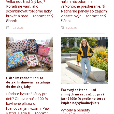
Veľkú noc tradičný kroj?
naším návodom na
Poradíme vám, ako
veľkonočné prestieranie. 🐰
skombinovať folklórne látky,
Nádherné panely so zajacmi
brokát a mad...
zobraziť celý
v pastelovýc...
zobraziť celý
článok...
článok...
10.3.2026
5.2.2026
Ušite im radosť: Keď sa
detskí hrdinovia nasťahujú
do detskej izby
Čarovný softshell: Od
Hľadáte kvalitné látky pre
zimných mrazov až po prvé
deti? Objavte naše 100 %
jarné lúče (A prečo ho teraz
kúpite najvýhodnejšie!)
bavlnené plátna s
licencovanými vzormi Paw
Výhody a benefity
Patrol, Harry P...
zobraziť