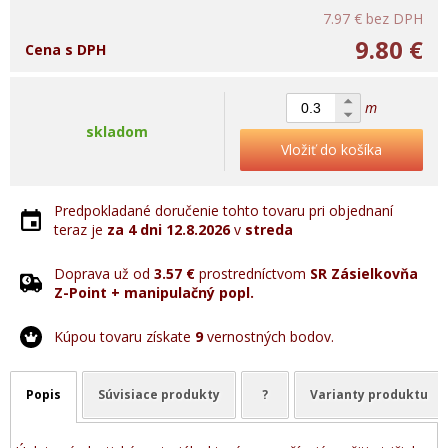
7.97 €
bez DPH
9.80 €
Cena s DPH
m
skladom
Vložiť do košíka
Predpokladané doručenie tohto tovaru pri objednaní
teraz je
za 4 dni
12.8.2026
v
streda
Doprava už od
3.57 €
prostredníctvom
SR Zásielkovňa
Z-Point + manipulačný popl.
Kúpou tovaru získate
9
vernostných bodov.
Popis
Súvisiace produkty
?
Varianty produktu