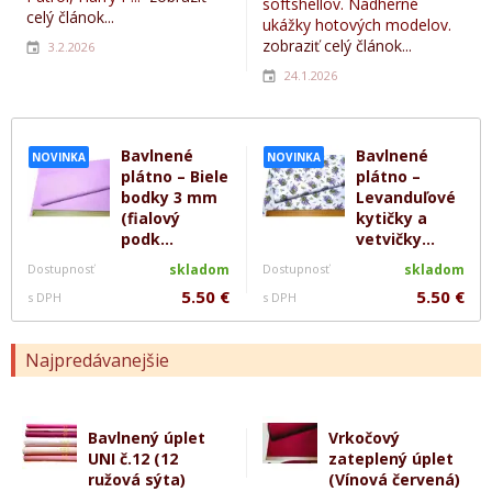
softshellov. Nádherné
celý článok...
ukážky hotových modelov.
zobraziť celý článok...
3.2.2026
24.1.2026
Bavlnené
Bavlnené
NOVINKA
NOVINKA
plátno – Biele
plátno –
bodky 3 mm
Levanduľové
(fialový
kytičky a
podk...
vetvičky...
Dostupnosť
skladom
Dostupnosť
skladom
5.50 €
5.50 €
s DPH
s DPH
Najpredávanejšie
Bavlnený úplet
Vrkočový
UNI č.12 (12
zateplený úplet
ružová sýta)
(Vínová červená)