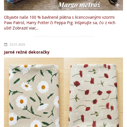
Objavte naše 100 % bavlnené plátna s licencovanými vzormi
Paw Patrol, Harry Potter či Peppa Pig. Inšpirujte sa, čo z nich
ušiť!
Zobraziť viac...
23.01.2026
Jarné režné dekoračky