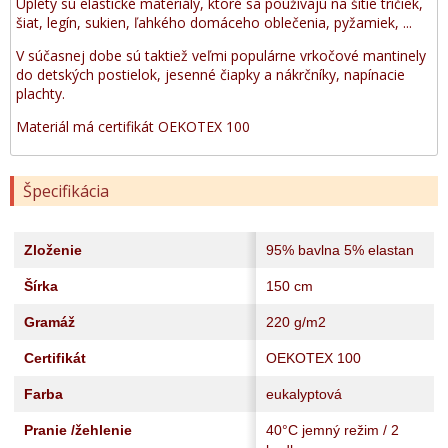
Úplety sú elastické materiály, ktoré sa používajú na šitie tričiek,
šiat, legín, sukien, ľahkého domáceho oblečenia, pyžamiek, ...
V súčasnej dobe sú taktiež veľmi populárne vrkočové mantinely
do detských postielok, jesenné čiapky a nákrčníky, napínacie
plachty.
Materiál má certifikát OEKOTEX 100
Špecifikácia
Zloženie
95% bavlna 5% elastan
Šírka
150 cm
Gramáž
220 g/m2
Certifikát
OEKOTEX 100
Farba
eukalyptová
Pranie /žehlenie
40°C jemný režim / 2