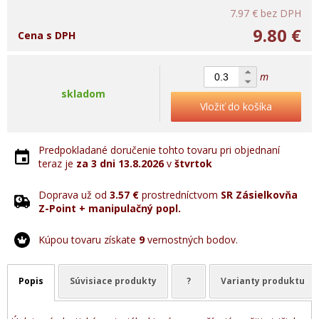
7.97 €
bez DPH
9.80 €
Cena s DPH
m
skladom
Vložiť do košíka
Predpokladané doručenie tohto tovaru pri objednaní
teraz je
za 3 dni
13.8.2026
v
štvrtok
Doprava už od
3.57 €
prostredníctvom
SR Zásielkovňa
Z-Point + manipulačný popl.
Kúpou tovaru získate
9
vernostných bodov.
Popis
Súvisiace produkty
?
Varianty produktu