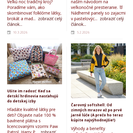
Veľkú noc tradičný kroj?
naším návodom na
Poradíme vám, ako
veľkonočné prestieranie. 🐰
skombinovať folklórne látky,
Nádherné panely so zajacmi
brokát a mad...
zobraziť celý
v pastelovýc...
zobraziť celý
článok...
článok...
10.3.2026
5.2.2026
Ušite im radosť: Keď sa
detskí hrdinovia nasťahujú
do detskej izby
Čarovný softshell: Od
Hľadáte kvalitné látky pre
zimných mrazov až po prvé
deti? Objavte naše 100 %
jarné lúče (A prečo ho teraz
kúpite najvýhodnejšie!)
bavlnené plátna s
licencovanými vzormi Paw
Výhody a benefity
Patrol, Harry P...
zobraziť