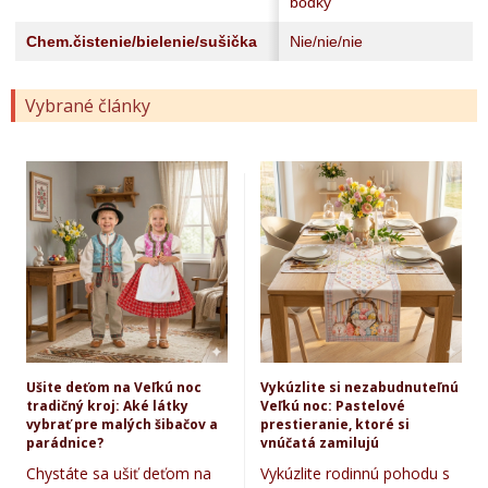
bodky
Chem.čistenie/bielenie/sušička
Nie/nie/nie
Vybrané články
Ušite deťom na Veľkú noc
Vykúzlite si nezabudnuteľnú
tradičný kroj: Aké látky
Veľkú noc: Pastelové
vybrať pre malých šibačov a
prestieranie, ktoré si
parádnice?
vnúčatá zamilujú
Chystáte sa ušiť deťom na
Vykúzlite rodinnú pohodu s