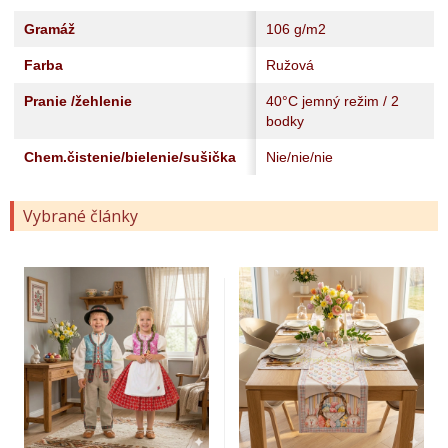
Gramáž
106 g/m2
Farba
Ružová
Pranie /žehlenie
40°C jemný režim / 2
bodky
Chem.čistenie/bielenie/sušička
Nie/nie/nie
Vybrané články