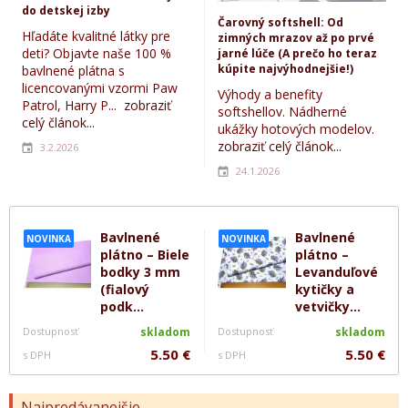
do detskej izby
Čarovný softshell: Od
Hľadáte kvalitné látky pre
zimných mrazov až po prvé
deti? Objavte naše 100 %
jarné lúče (A prečo ho teraz
kúpite najvýhodnejšie!)
bavlnené plátna s
licencovanými vzormi Paw
Výhody a benefity
Patrol, Harry P...
zobraziť
softshellov. Nádherné
celý článok...
ukážky hotových modelov.
zobraziť celý článok...
3.2.2026
24.1.2026
Bavlnené
Bavlnené
NOVINKA
NOVINKA
plátno – Biele
plátno –
bodky 3 mm
Levanduľové
(fialový
kytičky a
podk...
vetvičky...
Dostupnosť
skladom
Dostupnosť
skladom
5.50 €
5.50 €
s DPH
s DPH
Najpredávanejšie