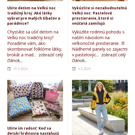
Ušite deťom na Veľkú noc
Vykúzlite si nezabudnuteľnú
tradičný kroj: Aké látky
Veľkú noc: Pastelové
vybrať pre malých šibačov a
prestieranie, ktoré si
parádnice?
vnúčatá zamilujú
Chystáte sa ušiť deťom na
Vykúzlite rodinnú pohodu s
Veľkú noc tradičný kroj?
naším návodom na
Poradíme vám, ako
veľkonočné prestieranie. 🐰
skombinovať folklórne látky,
Nádherné panely so zajacmi
brokát a mad...
zobraziť celý
v pastelovýc...
zobraziť celý
článok...
článok...
10.3.2026
5.2.2026
Ušite im radosť: Keď sa
detskí hrdinovia nasťahujú