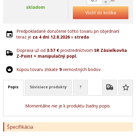
skladom
Vložiť do košíka
Predpokladané doručenie tohto tovaru pri objednaní
teraz je
za 4 dni
12.8.2026
v
streda
Doprava už od
3.57 €
prostredníctvom
SR Zásielkovňa
Z-Point + manipulačný popl.
Kúpou tovaru získate
9
vernostných bodov.
Popis
Súvisiace produkty
?
Momentálne nie je k produktu žiadny popis.
Špecifikácia