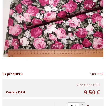
ID produktu
1003989
7.72 €
bez DPH
9.50 €
Cena s DPH
m