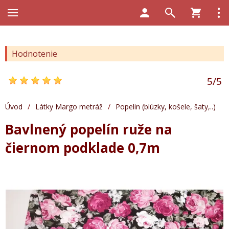
Hodnotenie
5
/
5
Úvod
/
Látky Margo metráž
/
Popelin (blúzky, košele, šaty,..)
Bavlnený popelín ruže na
čiernom podklade 0,7m