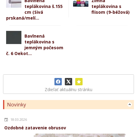
Bavlnená
Zimná
teplákovina š.155
teplákovina s
cm (Sivá
flisom (9-béžová)
prskaná/melí...
Bavlnená
teplákovina s
jemným počesom
č. 6 Oekot...
Zdieľať aktuálnu stránku
Novinky
18.03.2026
Ozdobné zatavenie obrusov