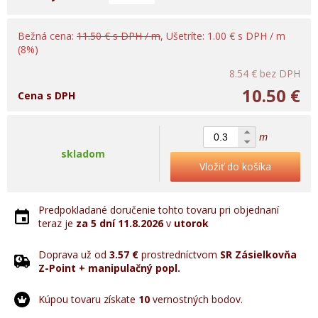
Bežná cena:
11.50 € s DPH / m
, Ušetríte: 1.00 € s DPH / m
(8%)
8.54 €
bez DPH
10.50 €
Cena s DPH
m
skladom
Vložiť do košíka
Predpokladané doručenie tohto tovaru pri objednaní
teraz je
za 5 dní
11.8.2026
v
utorok
Doprava už od
3.57 €
prostredníctvom
SR Zásielkovňa
Z-Point + manipulačný popl.
Kúpou tovaru získate
10
vernostných bodov.