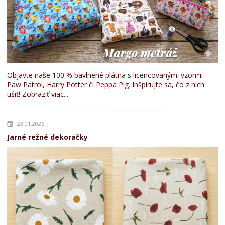
Objavte naše 100 % bavlnené plátna s licencovanými vzormi
Paw Patrol, Harry Potter či Peppa Pig. Inšpirujte sa, čo z nich
ušiť!
Zobraziť viac...
23.01.2026
Jarné režné dekoračky