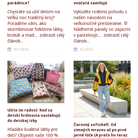
parádnice?
vnúčatá zamilujú
Chystáte sa ušiť deťom na
Vykúzlite rodinnú pohodu s
Veľkú noc tradičný kroj?
naším návodom na
Poradíme vám, ako
veľkonočné prestieranie. 🐰
skombinovať folklórne látky,
Nádherné panely so zajacmi
brokát a mad...
zobraziť celý
v pastelovýc...
zobraziť celý
článok...
článok...
10.3.2026
5.2.2026
Ušite im radosť: Keď sa
detskí hrdinovia nasťahujú
do detskej izby
Čarovný softshell: Od
Hľadáte kvalitné látky pre
zimných mrazov až po prvé
deti? Objavte naše 100 %
jarné lúče (A prečo ho teraz