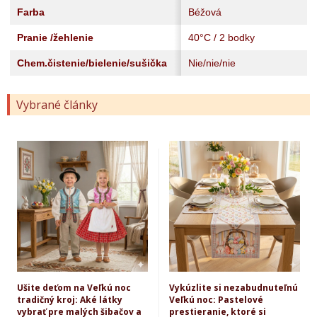
Farba
Béžová
Pranie /žehlenie
40°C / 2 bodky
Chem.čistenie/bielenie/sušička
Nie/nie/nie
Vybrané články
Ušite deťom na Veľkú noc
Vykúzlite si nezabudnuteľnú
tradičný kroj: Aké látky
Veľkú noc: Pastelové
vybrať pre malých šibačov a
prestieranie, ktoré si