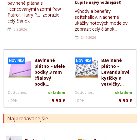
kúpite najvýhodnejšie!)
bavlnené plátna s
licencovanými vzormi Paw
Výhody a benefity
Patrol, Harry P...
zobraziť
softshellov. Nádherné
celý článok...
ukážky hotových modelov.
zobraziť celý článok...
3.2.2026
24.1.2026
Bavlnené
Bavlnené
NOVINKA
NOVINKA
plátno – Biele
plátno –
bodky 3 mm
Levanduľové
(fialový
kytičky a
podk...
vetvičky...
Dostupnosť
skladom
Dostupnosť
skladom
5.50 €
5.50 €
s DPH
s DPH
Najpredávanejšie