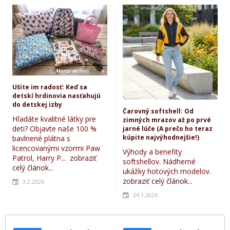
Ušite im radosť: Keď sa
detskí hrdinovia nasťahujú
do detskej izby
Čarovný softshell: Od
Hľadáte kvalitné látky pre
zimných mrazov až po prvé
deti? Objavte naše 100 %
jarné lúče (A prečo ho teraz
kúpite najvýhodnejšie!)
bavlnené plátna s
licencovanými vzormi Paw
Výhody a benefity
Patrol, Harry P...
zobraziť
softshellov. Nádherné
celý článok...
ukážky hotových modelov.
zobraziť celý článok...
3.2.2026
24.1.2026