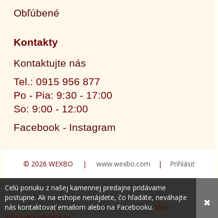
Obľúbené
Kontakty
Kontaktujte nás
Tel.: 0915 956 877
Po - Pia: 9:30 - 17:00
So: 9:00 - 12:00
Facebook - Instagram
© 2026 WEXBO |
www.wexbo.com
|
Prihlásiť
Celú ponuku z našej kamennej predajne pridávame
postupne. Ak na eshope nenájdete, čo hľadáte, neváhajte
✖
nás kontaktovať emailom alebo na Facebooku.
Viac
informácií nájdete tu.