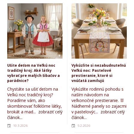
Ušite deťom na Veľkú noc
Vykúzlite si nezabudnuteľnú
tradičný kroj: Aké látky
Veľkú noc: Pastelové
vybrať pre malých šibačov a
prestieranie, ktoré si
parádnice?
vnúčatá zamilujú
Chystáte sa ušiť deťom na
Vykúzlite rodinnú pohodu s
Veľkú noc tradičný kroj?
naším návodom na
Poradíme vám, ako
veľkonočné prestieranie. 🐰
skombinovať folklórne látky,
Nádherné panely so zajacmi
brokát a mad...
zobraziť celý
v pastelovýc...
zobraziť celý
článok...
článok...
10.3.2026
5.2.2026