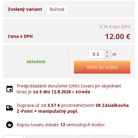
Zvolený variant
Ružová
9.76 €
bez DPH
12.00 €
Cena s DPH
m
skladom
Vložiť do košíka
Predpokladané doručenie tohto tovaru pri objednaní
teraz je
za 5 dní
12.8.2026
v
streda
Doprava už od
3.57 €
prostredníctvom
SR Zásielkovňa
Z-Point + manipulačný popl.
Kúpou tovaru získate
12
vernostných bodov.