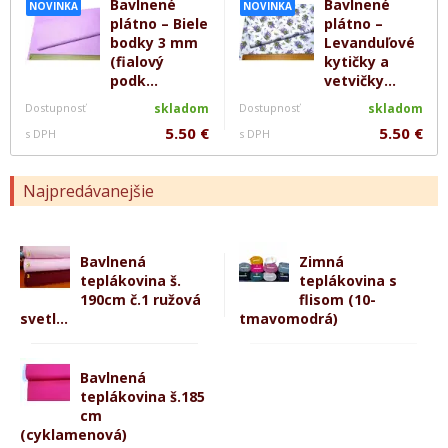
Bavlnené
Bavlnené
NOVINKA
NOVINKA
plátno – Biele
plátno –
bodky 3 mm
Levanduľové
(fialový
kytičky a
podk...
vetvičky...
Dostupnosť
skladom
Dostupnosť
skladom
5.50 €
5.50 €
s DPH
s DPH
Najpredávanejšie
Bavlnená
Zimná
teplákovina š.
teplákovina s
190cm č.1 ružová
flisom (10-
svetl...
tmavomodrá)
Bavlnená
teplákovina š.185
cm
(cyklamenová)