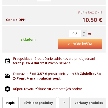
8.54 €
bez DPH
10.50 €
Cena s DPH
m
skladom
Vložiť do košíka
Predpokladané doručenie tohto tovaru pri objednaní
teraz je
za 4 dni
12.8.2026
v
streda
Doprava už od
3.57 €
prostredníctvom
SR Zásielkovňa
Z-Point + manipulačný popl.
Kúpou tovaru získate
10
vernostných bodov.
Popis
Súvisiace produkty
?
Varianty produktu