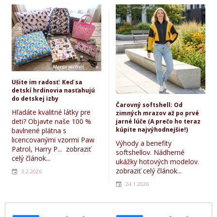
Ušite im radosť: Keď sa
detskí hrdinovia nasťahujú
do detskej izby
Čarovný softshell: Od
Hľadáte kvalitné látky pre
zimných mrazov až po prvé
deti? Objavte naše 100 %
jarné lúče (A prečo ho teraz
kúpite najvýhodnejšie!)
bavlnené plátna s
licencovanými vzormi Paw
Výhody a benefity
Patrol, Harry P...
zobraziť
softshellov. Nádherné
celý článok...
ukážky hotových modelov.
zobraziť celý článok...
3.2.2026
24.1.2026