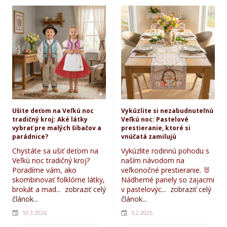
Ušite deťom na Veľkú noc
Vykúzlite si nezabudnuteľnú
tradičný kroj: Aké látky
Veľkú noc: Pastelové
vybrať pre malých šibačov a
prestieranie, ktoré si
parádnice?
vnúčatá zamilujú
Chystáte sa ušiť deťom na
Vykúzlite rodinnú pohodu s
Veľkú noc tradičný kroj?
naším návodom na
Poradíme vám, ako
veľkonočné prestieranie. 🐰
skombinovať folklórne látky,
Nádherné panely so zajacmi
brokát a mad...
zobraziť celý
v pastelovýc...
zobraziť celý
článok...
článok...
10.3.2026
5.2.2026