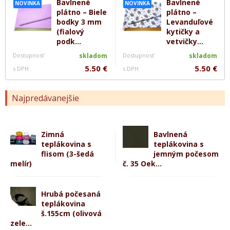
Bavlnené
Bavlnené
NOVINKA
NOVINKA
plátno – Biele
plátno –
bodky 3 mm
Levanduľové
(fialový
kytičky a
podk...
vetvičky...
Dostupnosť
skladom
Dostupnosť
skladom
5.50 €
5.50 €
s DPH
s DPH
Najpredávanejšie
Zimná
Bavlnená
teplákovina s
teplákovina s
flisom (3-šedá
jemným počesom
melír)
č. 35 Oek...
Hrubá počesaná
teplákovina
š.155cm (olivová
zele...