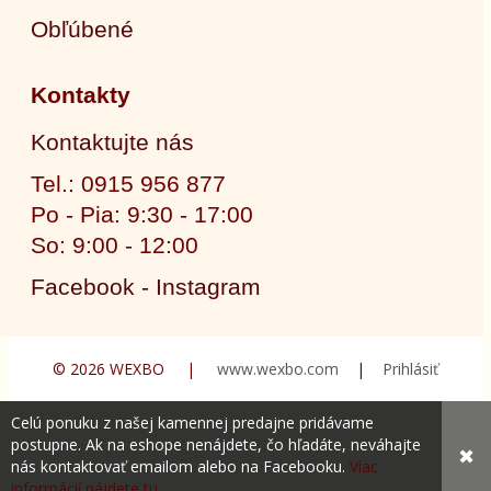
Obľúbené
Kontakty
Kontaktujte nás
Tel.: 0915 956 877
Po - Pia: 9:30 - 17:00
So: 9:00 - 12:00
Facebook - Instagram
© 2026 WEXBO |
www.wexbo.com
|
Prihlásiť
Celú ponuku z našej kamennej predajne pridávame
postupne. Ak na eshope nenájdete, čo hľadáte, neváhajte
✖
nás kontaktovať emailom alebo na Facebooku.
Viac
informácií nájdete tu.