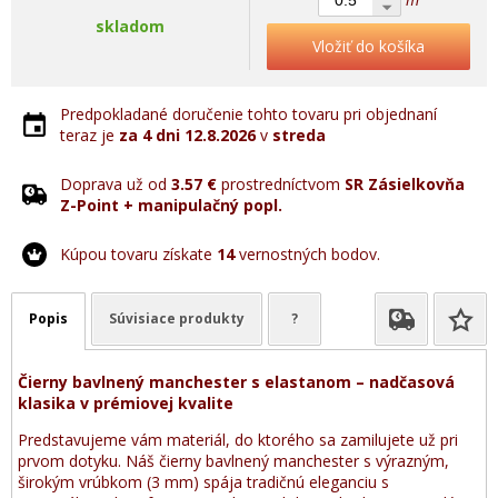
skladom
Vložiť do košíka
Predpokladané doručenie tohto tovaru pri objednaní
teraz je
za 4 dni
12.8.2026
v
streda
Doprava už od
3.57 €
prostredníctvom
SR Zásielkovňa
Z-Point + manipulačný popl.
Kúpou tovaru získate
14
vernostných bodov.
Popis
Súvisiace produkty
?
Čierny bavlnený manchester s elastanom – nadčasová
klasika v prémiovej kvalite
Predstavujeme vám materiál, do ktorého sa zamilujete už pri
prvom dotyku. Náš čierny bavlnený manchester s výrazným,
širokým vrúbkom (3 mm) spája tradičnú eleganciu s