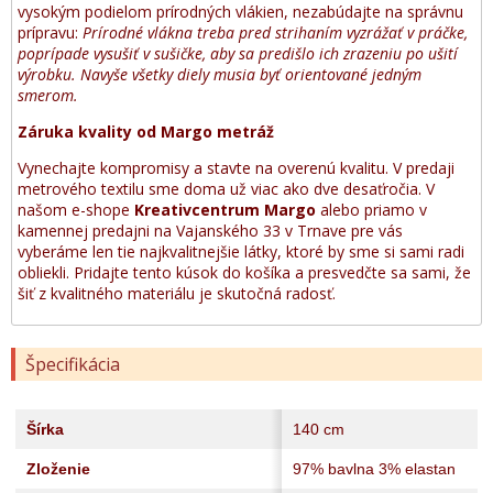
vysokým podielom prírodných vlákien, nezabúdajte na správnu
prípravu:
Prírodné vlákna treba pred strihaním vyzrážať v práčke,
poprípade vysušiť v sušičke, aby sa predišlo ich zrazeniu po ušití
výrobku. Navyše všetky diely musia byť orientované jedným
smerom.
Záruka kvality od Margo metráž
Vynechajte kompromisy a stavte na overenú kvalitu. V predaji
metrového textilu sme doma už viac ako dve desaťročia. V
našom e-shope
Kreativcentrum Margo
alebo priamo v
kamennej predajni na Vajanského 33 v Trnave pre vás
vyberáme len tie najkvalitnejšie látky, ktoré by sme si sami radi
obliekli. Pridajte tento kúsok do košíka a presvedčte sa sami, že
šiť z kvalitného materiálu je skutočná radosť.
Špecifikácia
Šírka
140 cm
Zloženie
97% bavlna 3% elastan