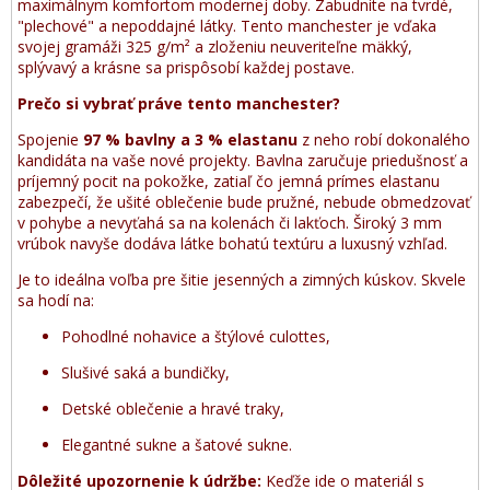
maximálnym komfortom modernej doby. Zabudnite na tvrdé,
"plechové" a nepoddajné látky. Tento manchester je vďaka
svojej gramáži 325 g/m² a zloženiu neuveriteľne mäkký,
splývavý a krásne sa prispôsobí každej postave.
Prečo si vybrať práve tento manchester?
Spojenie
97 % bavlny a 3 % elastanu
z neho robí dokonalého
kandidáta na vaše nové projekty. Bavlna zaručuje priedušnosť a
príjemný pocit na pokožke, zatiaľ čo jemná prímes elastanu
zabezpečí, že ušité oblečenie bude pružné, nebude obmedzovať
v pohybe a nevyťahá sa na kolenách či lakťoch. Široký 3 mm
vrúbok navyše dodáva látke bohatú textúru a luxusný vzhľad.
Je to ideálna voľba pre šitie jesenných a zimných kúskov. Skvele
sa hodí na:
Pohodlné nohavice a štýlové culottes,
Slušivé saká a bundičky,
Detské oblečenie a hravé traky,
Elegantné sukne a šatové sukne.
Dôležité upozornenie k údržbe:
Keďže ide o materiál s