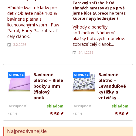
Čarovný softshell: Od
Hľadáte kvalitné látky pre
zimných mrazov až po prvé
deti? Objavte naše 100 %
jarné lúče (A prečo ho teraz
kúpite najvýhodnejšie!)
bavlnené plátna s
licencovanými vzormi Paw
Výhody a benefity
Patrol, Harry P...
zobraziť
softshellov. Nádherné
celý článok...
ukážky hotových modelov.
zobraziť celý článok...
3.2.2026
24.1.2026
Bavlnené
Bavlnené
NOVINKA
NOVINKA
plátno – Biele
plátno –
bodky 3 mm
Levanduľové
(fialový
kytičky a
podk...
vetvičky...
Dostupnosť
skladom
Dostupnosť
skladom
5.50 €
5.50 €
s DPH
s DPH
Najpredávanejšie