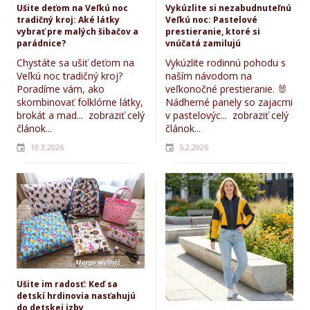
Ušite deťom na Veľkú noc
Vykúzlite si nezabudnuteľnú
tradičný kroj: Aké látky
Veľkú noc: Pastelové
vybrať pre malých šibačov a
prestieranie, ktoré si
parádnice?
vnúčatá zamilujú
Chystáte sa ušiť deťom na
Vykúzlite rodinnú pohodu s
Veľkú noc tradičný kroj?
naším návodom na
Poradíme vám, ako
veľkonočné prestieranie. 🐰
skombinovať folklórne látky,
Nádherné panely so zajacmi
brokát a mad...
zobraziť celý
v pastelovýc...
zobraziť celý
článok...
článok...
10.3.2026
5.2.2026
Ušite im radosť: Keď sa
detskí hrdinovia nasťahujú
do detskej izby