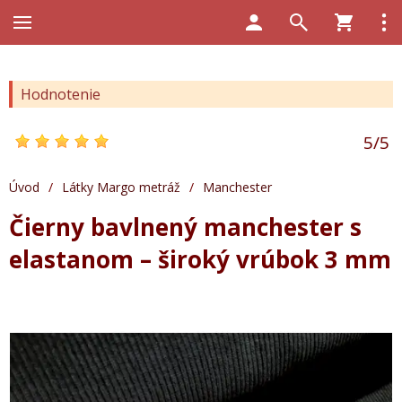
Hodnotenie
5
/
5
Úvod
/
Látky Margo metráž
/
Manchester
Čierny bavlnený manchester s
elastanom – široký vrúbok 3 mm