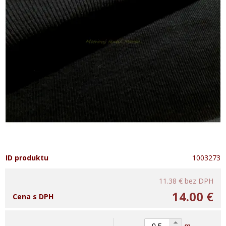
ID produktu
1003273
11.38 €
bez DPH
14.00 €
Cena s DPH
m