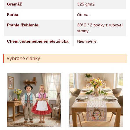
Gramáž
325 g/m2
Farba
čierna
Pranie /žehlenie
30°C / 2 bodky z rubovej
strany
Chem.čistenie/bielenie/sušička
Nie/nie/nie
Vybrané články