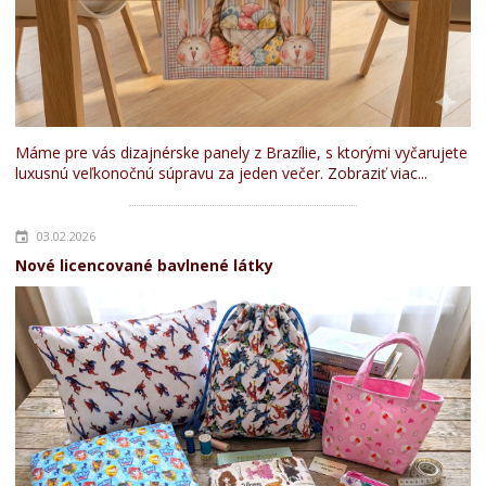
Máme pre vás dizajnérske panely z Brazílie, s ktorými vyčarujete
luxusnú veľkonočnú súpravu za jeden večer.
Zobraziť viac...
03.02.2026
Nové licencované bavlnené látky