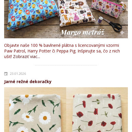
Objavte naše 100 % bavlnené plátna s licencovanými vzormi
Paw Patrol, Harry Potter či Peppa Pig. Inšpirujte sa, čo z nich
ušiť!
Zobraziť viac...
23.01.2026
Jarné režné dekoračky