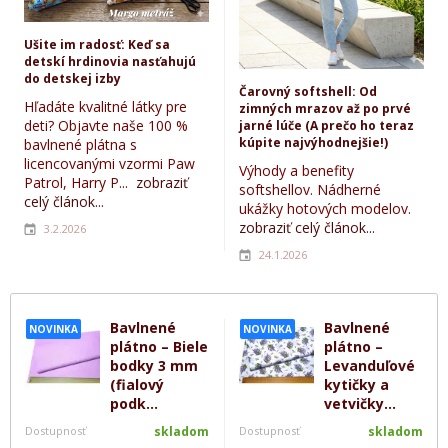
Ušite im radosť: Keď sa
detskí hrdinovia nasťahujú
do detskej izby
Čarovný softshell: Od
Hľadáte kvalitné látky pre
zimných mrazov až po prvé
deti? Objavte naše 100 %
jarné lúče (A prečo ho teraz
kúpite najvýhodnejšie!)
bavlnené plátna s
licencovanými vzormi Paw
Výhody a benefity
Patrol, Harry P...
zobraziť
softshellov. Nádherné
celý článok...
ukážky hotových modelov.
zobraziť celý článok...
3.2.2026
24.1.2026
Bavlnené
Bavlnené
NOVINKA
NOVINKA
plátno – Biele
plátno –
bodky 3 mm
Levanduľové
(fialový
kytičky a
podk...
vetvičky...
Dostupnosť
skladom
Dostupnosť
skladom