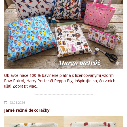
Objavte naše 100 % bavlnené plátna s licencovanými vzormi
Paw Patrol, Harry Potter či Peppa Pig. Inšpirujte sa, čo z nich
ušiť!
Zobraziť viac...
23.01.2026
Jarné režné dekoračky