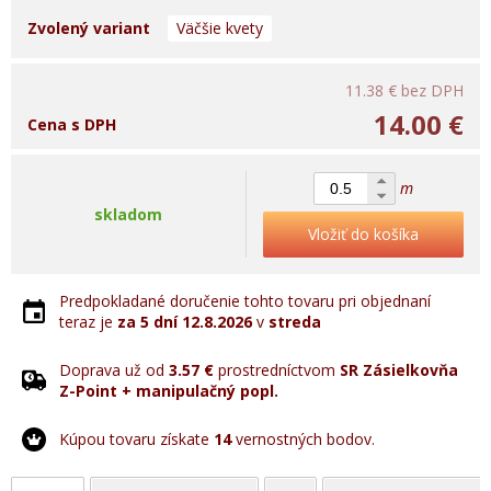
Zvolený variant
Väčšie kvety
11.38 €
bez DPH
14.00 €
Cena s DPH
m
skladom
Vložiť do košíka
Predpokladané doručenie tohto tovaru pri objednaní
teraz je
za 5 dní
12.8.2026
v
streda
Doprava už od
3.57 €
prostredníctvom
SR Zásielkovňa
Z-Point + manipulačný popl.
Kúpou tovaru získate
14
vernostných bodov.