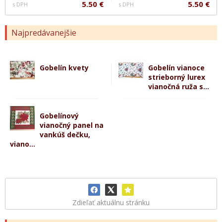
5.50 €
5.50 €
s DPH
s DPH
Najpredávanejšie
Gobelín kvety
Gobelín vianoce
strieborný lurex
vianočná ruža s...
Gobelínový
vianočný panel na
vankúš dečku,
viano...
Zdieľať aktuálnu stránku