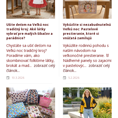
Ušite deťom na Veľkú noc
Vykúzlite si nezabudnuteľnú
tradičný kroj: Aké látky
Veľkú noc: Pastelové
vybrať pre malých šibačov a
prestieranie, ktoré si
parádnice?
vnúčatá zamilujú
Chystáte sa ušiť deťom na
Vykúzlite rodinnú pohodu s
Veľkú noc tradičný kroj?
naším návodom na
Poradíme vám, ako
veľkonočné prestieranie. 🐰
skombinovať folklórne látky,
Nádherné panely so zajacmi
brokát a mad...
zobraziť celý
v pastelovýc...
zobraziť celý
článok...
článok...
10.3.2026
5.2.2026